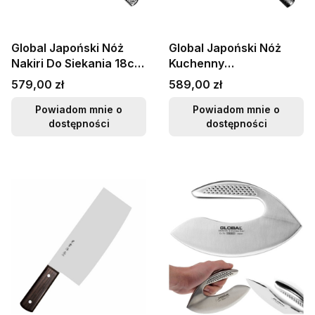
Global Japoński Nóż
Global Japoński Nóż
Nakiri Do Siekania 18cm
Kuchenny
GF-100
Profesjonalny Do
Cena
Cena
579,00 zł
589,00 zł
Warzyw 56-58 HRC
20cm GF-36
Powiadom mnie o
Powiadom mnie o
dostępności
dostępności