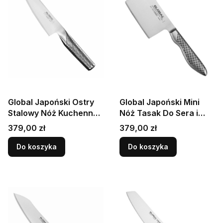
Global Japoński Ostry
Global Japoński Mini
Stalowy Nóż Kuchenny
Nóż Tasak Do Sera i
Do Warzyw 56-58 HRC
Siekania Ziół 56-58 HRC
Cena
Cena
379,00 zł
379,00 zł
14cm G-102
8cm GS-102
Do koszyka
Do koszyka