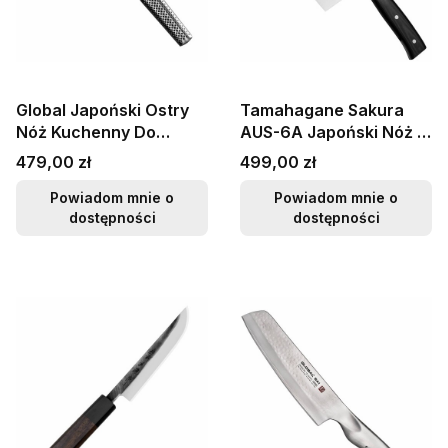
Global Japoński Ostry
Tamahagane Sakura
Nóż Kuchenny Do
AUS-6A Japoński Nóż w
Warzyw Żłobiony 56-58
Stylu Chińskim Do
Cena
Cena
479,00 zł
499,00 zł
HRC 18cm G-81
Siekania 18cm
Powiadom mnie o
Powiadom mnie o
dostępności
dostępności