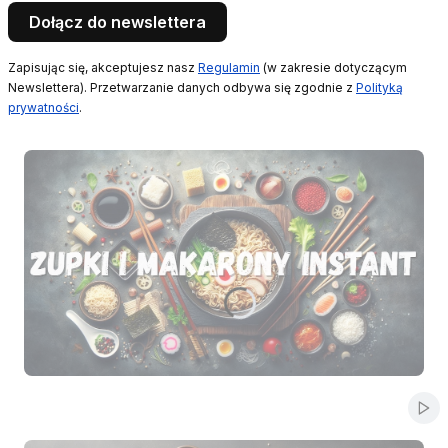
Dołącz do newslettera
Zapisując się, akceptujesz nasz
Regulamin
(w zakresie dotyczącym
Newslettera). Przetwarzanie danych odbywa się zgodnie z
Polityką
prywatności
.
Naciśnij Enter lub spację, aby otworzyć stronę.
Naciśnij Enter lub spację, aby otworzyć stronę.
Naciśnij Enter lub spację, aby otworzyć stronę.
Naciśnij Enter lub spację, aby otworzyć stronę.
Naciśnij Enter lub spację, aby otworzyć stronę.
Włą