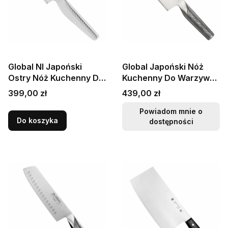
Global NI Japoński
Global Japoński Nóż
Ostry Nóż Kuchenny Do
Kuchenny Do Warzyw
Warzyw Żłobiony 14cm
Siekania Nakiri Tasak
Cena
Cena
399,00 zł
439,00 zł
56 HRC GNM-01
18cm 56 HRC G-5
Powiadom mnie o
Do koszyka
dostępności