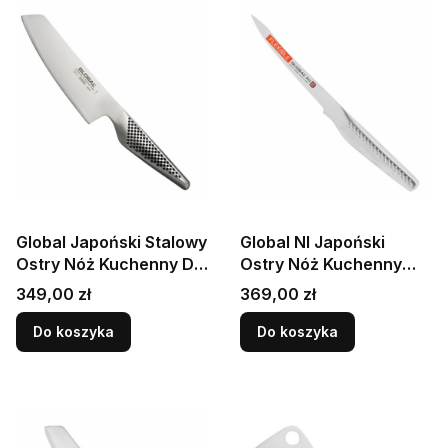
Global Japoński Stalowy
Global NI Japoński
Ostry Nóż Kuchenny Do
Ostry Nóż Kuchenny
Warzyw 14cm 56-58
Ząbkowany Do
Cena
Cena
349,00 zł
369,00 zł
HRC GS-5
Pomidorów 12,5cm
GNS-05
Do koszyka
Do koszyka