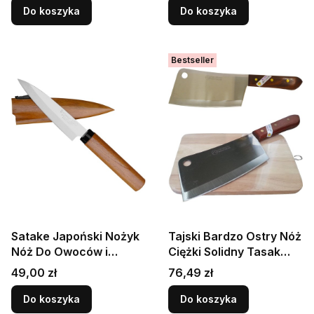
Do koszyka
Do koszyka
Bestseller
Satake Japoński Nożyk
Tajski Bardzo Ostry Nóż
Nóż Do Owoców i
Ciężki Solidny Tasak
Warzyw w Drewnianej
Szefa Kuchni 32cm KIWI
Cena
Cena
49,00 zł
76,49 zł
Pochwie 9,5cm
Do koszyka
Do koszyka