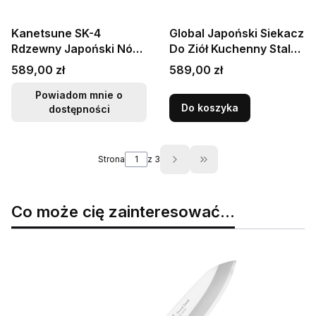
Kanetsune SK-4
Global Japoński Siekacz
Rdzewny Japoński Nóż
Do Ziół Kuchenny Stal
w Stylu Chińskim Do
Nierdzewna 56-58HRC
Cena
Cena
589,00 zł
589,00 zł
Siekania 22 x 9cm
11cm G-76
Powiadom mnie o
Do koszyka
dostępności
Strona
z 3
Przejdź do ostatniej s
Co może cię zainteresować...