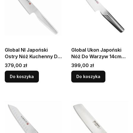
Global NI Japoński
Global Ukon Japoński
Ostry Nóż Kuchenny Do
Nóż Do Warzyw 14cm
Warzyw 16cm 56-58
GUM-10
Cena
Cena
379,00 zł
399,00 zł
HRC GNM-08
Do koszyka
Do koszyka