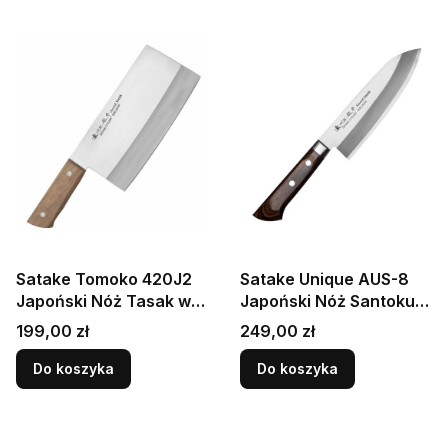
Satake Tomoko 420J2
Satake Unique AUS-8
Japoński Nóż Tasak w
Japoński Nóż Santoku
Stylu Chińskim Do
Do Warzyw 17cm
Cena
Cena
199,00 zł
249,00 zł
Siekania 18cm
Do koszyka
Do koszyka