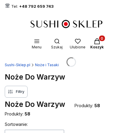
Tel:
+48 792 659 743
Produkty w koszyk
Otwórz wyszukiwarkę
Menu
Szukaj
Ulubione
Koszyk
Sushi-Sklep.pl
Noże i Tasaki
Noże Do Warzyw
Filtry
Noże Do Warzyw
Produkty:
58
Produkty:
58
Lista produktów
Sortowanie: