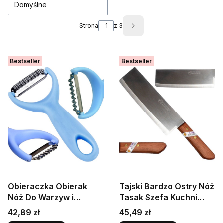
Domyślne
Strona
z 3
Następne produkty
Bestseller
Bestseller
Obieraczka Obierak
Tajski Bardzo Ostry Nóż
Nóż Do Warzyw i
Tasak Szefa Kuchni
Owoców Paski Julienne
Prosty Do Siekania
Cena
Cena
42,89 zł
45,49 zł
KIWI
31cm KIWI