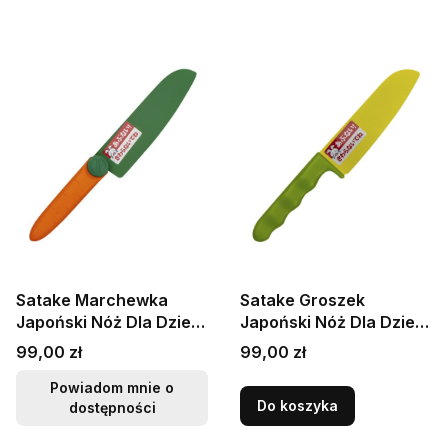
Satake Marchewka
Satake Groszek
Japoński Nóż Dla Dzieci
Japoński Nóż Dla Dzieci
11,5cm
11,5cm
Cena
Cena
99,00 zł
99,00 zł
Powiadom mnie o
Do koszyka
dostępności