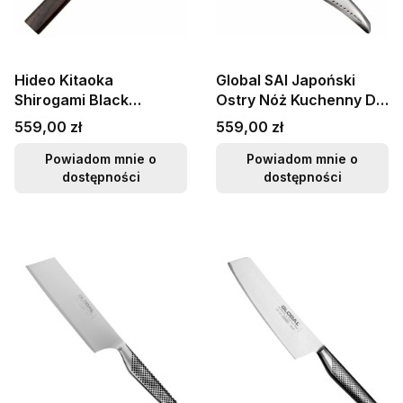
Hideo Kitaoka
Global SAI Japoński
Shirogami Black
Ostry Nóż Kuchenny Do
Oktagon Japoński Nóż
Warzyw 56-58 HRC
Cena
Cena
559,00 zł
559,00 zł
Matsuba 12cm
15cm SAI-M06
Powiadom mnie o
Powiadom mnie o
dostępności
dostępności