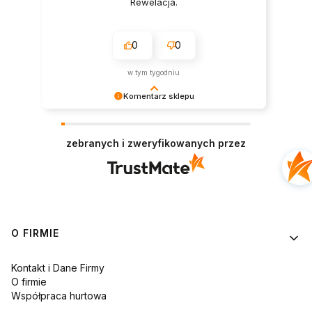
Rewelacja.
0
0
w tym tygodniu
Komentarz sklepu
Dziękujemy za tak pozytywną recenzję – to
ogromna motywacja do dalszej pracy. 🙏
zebranych i zweryfikowanych przez
Linki w stopce
O FIRMIE
Kontakt i Dane Firmy
O firmie
Współpraca hurtowa