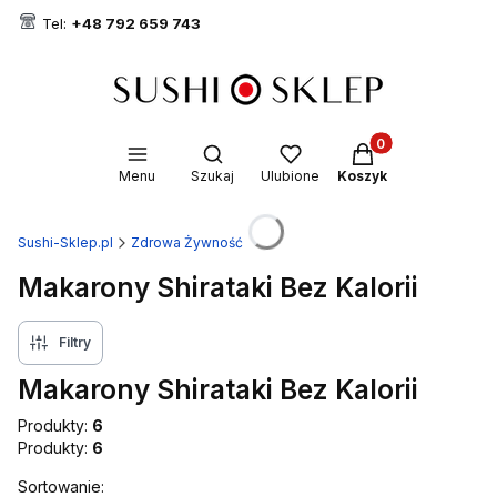
Tel:
+48 792 659 743
Produkty w koszyk
Otwórz wyszukiwarkę
Menu
Szukaj
Ulubione
Koszyk
Sushi-Sklep.pl
Zdrowa Żywność
Makarony Shirataki Bez Kalorii
Filtry
Makarony Shirataki Bez Kalorii
Produkty:
6
Produkty:
6
Lista produktów
Sortowanie: