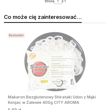
Strona
z 1
Co może cię zainteresować...
Bestseller
Makaron Bezglutenowy Shirataki Udon z Mąki
Konjac w Zalewie 400g CITY AROMA
Cena
5,69 zł