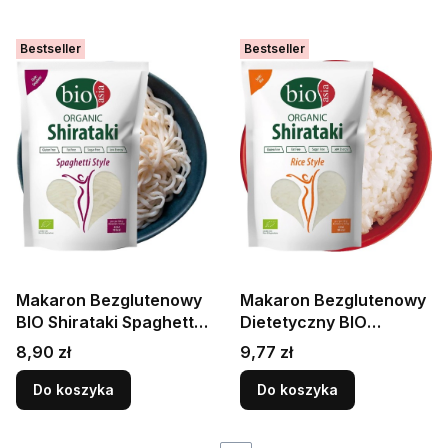
Bestseller
Bestseller
Makaron Bezglutenowy
Makaron Bezglutenowy
BIO Shirataki Spaghetti
Dietetyczny BIO
z Mąki Konjac w Zalewie
Shirataki z Konjac Bez
Cena
Cena
8,90 zł
9,77 zł
270g BIOASIA
Kalorii 270g BIOASIA
Do koszyka
Do koszyka