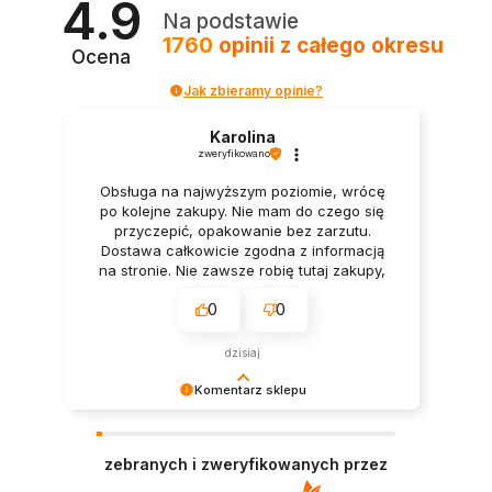
4.9
Na podstawie
1760
opinii
z całego okresu
Ocena
Jak zbieramy opinie?
Karolina
zweryfikowano
Obsługa na najwyższym poziomie, wrócę
po kolejne zakupy. Nie mam do czego się
przyczepić, opakowanie bez zarzutu.
Dostawa całkowicie zgodna z informacją
na stronie. Nie zawsze robię tutaj zakupy,
ale za to zawsze (gdy je robię) jestem
0
0
zadowolona.
dzisiaj
Komentarz sklepu
Twoja opinia sprawiła nam wielką radość –
dziękujemy! ❤️
zebranych i zweryfikowanych przez