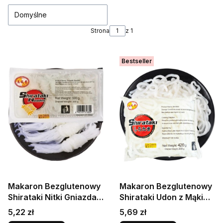
Domyślne
Strona
z 1
Bestseller
Makaron Bezglutenowy
Makaron Bezglutenowy
Shirataki Nitki Gniazda z
Shirataki Udon z Mąki
Mąki Konjac w Zalewie
Konjac w Zalewie 400g
Cena
Cena
5,22 zł
5,69 zł
320g CITY AROMA
CITY AROMA