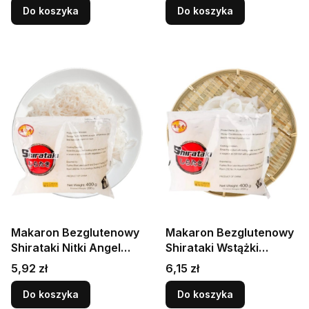
Do koszyka
Do koszyka
Makaron Bezglutenowy
Makaron Bezglutenowy
Shirataki Nitki Angel
Shirataki Wstążki
Hair z Mąki Konjac w
Fettuccine z Mąki
Cena
Cena
5,92 zł
6,15 zł
Zalewie 400g CITY
Konjac w Zalewie 400g
AROMA
CITY AROMA
Do koszyka
Do koszyka