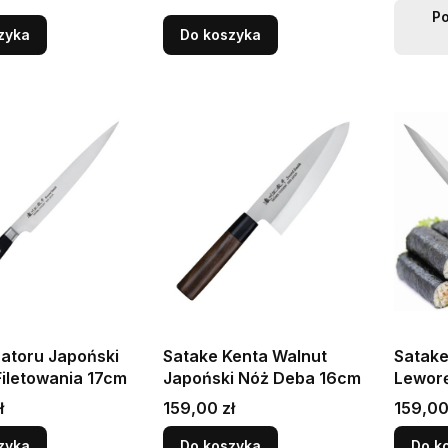
P
zyka
Do koszyka
atoru Japoński
Satake Kenta Walnut
Satake
iletowania 17cm
Japoński Nóż Deba 16cm
Leworę
Nóż Sa
Cena
Cena
ł
159,00 zł
159,00
Do Sus
zyka
Do koszyka
Do k