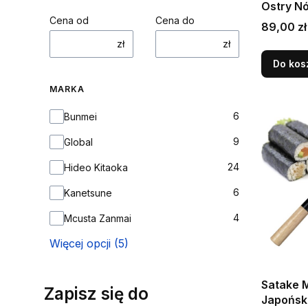
Ostry N
Cena od
Cena do
Sashimi
Cena
89,00 zł
Sushi 2
zł
zł
Do kos
MARKA
Marka
6
Bunmei
9
Global
24
Hideo Kitaoka
6
Kanetsune
4
Mcusta Zanmai
Więcej opcji (5)
Satake 
Zapisz się do
Japońsk