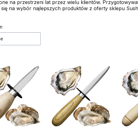
ne na przestrzeni lat przez wielu klientów. Przygotowywan
 się na wybór najlepszych produktów z oferty sklepu Sush
 produktów
e:
ne