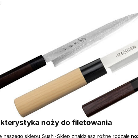
!
kterystyka noży do filetowania
e naszego sklepu Sushi-Sklep znajdziesz różne rodzaje
noż