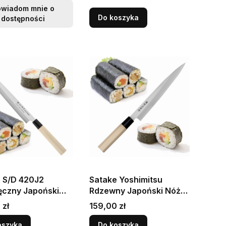
owiadom mnie o
Do koszyka
dostępności
 S/D 420J2
Satake Yoshimitsu
czny Japoński
Rdzewny Japoński Nóż
shimi Yanagiba
Yanagi-Sashimi 21cm
Cena
 zł
159,00 zł
hi 27cm
oszyka
Do koszyka