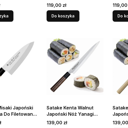
1cm
Yanagiba Do Sushi
Sashi
Cena
Cena
ł
119,00 zł
119,00 
Filetowania 21cm
zyka
Do koszyka
Do k
isaki Japoński
Satake Kenta Walnut
Satake
a Do Filetowania
Japoński Nóż Yanagi
Japońs
Sashimi Do Sushi 21cm
Fileto
Cena
Cena
ł
139,00 zł
139,00
Sashim