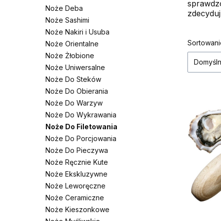
sprawdzo
Noże Deba
zdecyduj
Noże Sashimi
Noże Nakiri i Usuba
Lista
Sortowani
Noże Orientalne
Noże Żłobione
Domyśl
Noże Uniwersalne
Noże Do Steków
Noże Do Obierania
Noże Do Warzyw
Noże Do Wykrawania
Noże Do Filetowania
Noże Do Porcjowania
Noże Do Pieczywa
Noże Ręcznie Kute
Noże Ekskluzywne
Noże Leworęczne
Noże Ceramiczne
Noże Kieszonkowe