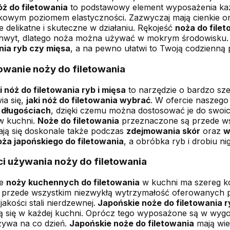
ż do filetowania
to podstawowy element wyposażenia każ
tkowym poziomem elastyczności. Zazwyczaj mają cienkie oraz
e delikatne i skuteczne w działaniu. Rękojeść
noża do file
hwyt, dlatego noża można używać w mokrym środowisku.
nia ryb czy mięsa
, a na pewno ułatwi to Twoją codzienną 
owanie noży do filetowania
 nóż do filetowania ryb i mięsa
to narzędzie o bardzo sz
ia się,
jaki nóż do filetowania wybrać
. W ofercie naszeg
 długościach
, dzięki czemu można dostosować je do swoich
w kuchni.
Noże do filetowania
przeznaczone są przede w
ją się doskonale także podczas
zdejmowania skór
oraz
w
oża japońskiego do filetowania
, a obróbka ryb i drobiu ni
i używania noży do filetowania
ie
noży kuchennych do filetowania
w kuchni ma szereg k
przede wszystkim niezwykłą wytrzymałość oferowanych p
jakości stali nierdzewnej.
Japońskie noże do filetowania r
 się w każdej kuchni. Oprócz tego wyposażone są w wygo
używa na co dzień.
Japońskie noże do filetowania
mają wie