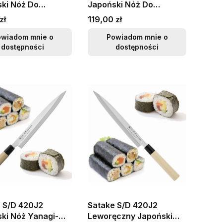
ki Nóż Do
Japoński Nóż Do
wania Yanagi-
Filetowania Yanagi-
Cena
zł
119,00 zł
i Sushi 20,5cm
Sashimi Do Sushi 20,5cm
owiadom mnie o
Powiadom mnie o
dostępności
dostępności
 S/D 420J2
Satake S/D 420J2
ki Nóż Yanagi-
Leworęczny Japoński