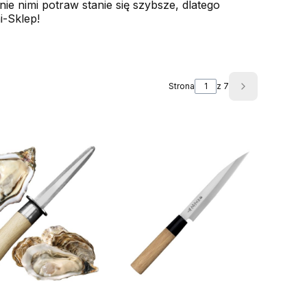
ie nimi potraw stanie się szybsze, dlatego
i-Sklep!
Strona
z 7
Następne pr