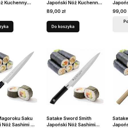
óż Kuchenny
Japoński Nóż Kuchenny
Japońs
 Yanagiba Do
Yanagi-Sashimi Do Sushi
Fileto
Cena
Cena
89,00 zł
99,00 
1cm
21cm
Sashim
P
zyka
Do koszyka
Magoroku Saku
Satake Sword Smith
Satake
i Nóż Sashimi Do
Japoński Nóż Sashimi
Japońs