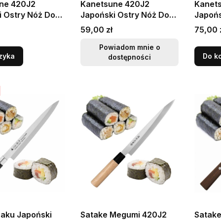
ne 420J2
Kanetsune 420J2
Kanet
i Ostry Nóż Do
Japoński Ostry Nóż Do
Japońs
ia Ostryg 56
Otwierania Ostryg 56
Otwier
Cena
Cena
59,00 zł
75,00 
5cm
HRC 20cm
HRC 2
Powiadom mnie o
zyka
Do k
dostępności
Saku Japoński
Satake Megumi 420J2
Satak