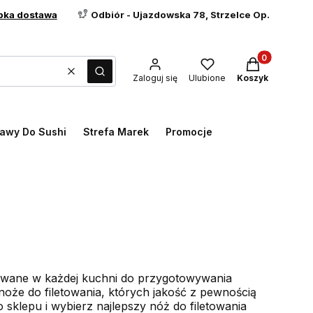
bka dostawa
Odbiór - Ujazdowska 78, Strzelce Op.
Produkty w ko
Wyczyść
Szukaj
Zaloguj się
Ulubione
Koszyk
awy Do Sushi
Strefa Marek
Promocje
tywane w każdej kuchni do przygotowywania
noże do filetowania, których jakość z pewnością
sklepu i wybierz najlepszy nóż do filetowania