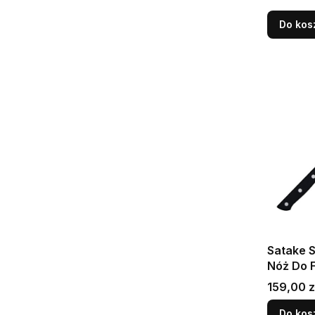
Do kos
Satake S
Nóż Do F
Cena
159,00 z
Do kos