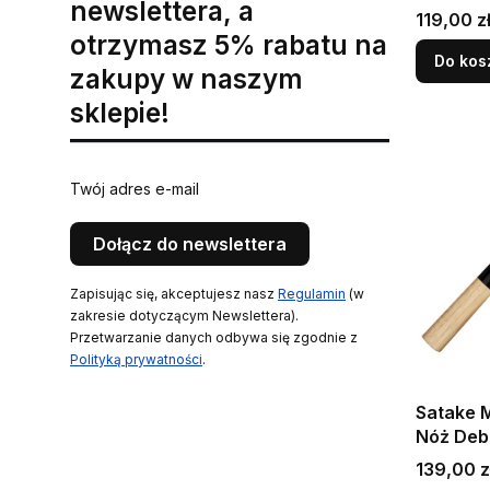
newslettera, a
Sushi 2
Cena
119,00 z
otrzymasz 5% rabatu na
Do kos
zakupy w naszym
sklepie!
Twój adres e-mail
Dołącz do newslettera
Zapisując się, akceptujesz nasz
Regulamin
(w
zakresie dotyczącym Newslettera).
Przetwarzanie danych odbywa się zgodnie z
Polityką prywatności
.
Satake M
Nóż Deb
16,5cm
Cena
139,00 z