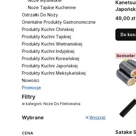
Noże Myśliwskie
Kanetsu
Noże Tajskie Kuchenne
Japońsk
Ostrzałki Do Noży
Otwieran
Cena
49,00 zł
Orientalne Produkty Gastronomiczne
HRC 15,
Produkty Kuchni Chińskiej
Do kos
Produkty Kuchni Tajskiej
Produkty Kuchni Wietnamskiej
Produkty Kuchni Indyjskiej
Bestseller
Produkty Kuchni Koreańskiej
Produkty Kuchni Japońskiej
Produkty Kuchni Meksykańskiej
Nowości
Promocje
Koniec menu
Filtry
w kategorii: Noże Do Filetowania
Wybrane
Wyczyść
Satake 
CENA