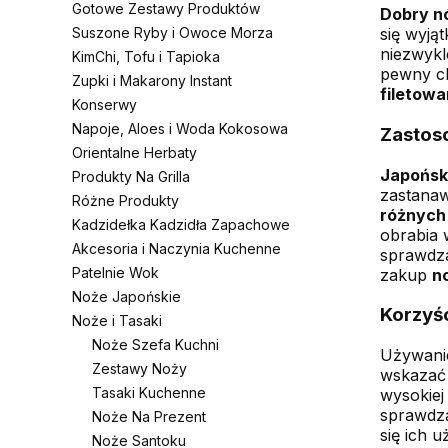
Gotowe Zestawy Produktów
Dobry nó
Suszone Ryby i Owoce Morza
się wyją
niezwykl
KimChi, Tofu i Tapioka
pewny c
Zupki i Makarony Instant
filetowa
Konserwy
Napoje, Aloes i Woda Kokosowa
Zastos
Orientalne Herbaty
Japoński
Produkty Na Grilla
zastanaw
Różne Produkty
różnych
Kadzidełka Kadzidła Zapachowe
obrabia 
Akcesoria i Naczynia Kuchenne
sprawdza
Patelnie Wok
zakup
n
Noże Japońskie
Korzyśc
Noże i Tasaki
Noże Szefa Kuchni
Używan
Zestawy Noży
wskazać 
Tasaki Kuchenne
wysokiej 
sprawdzą
Noże Na Prezent
się ich 
Noże Santoku