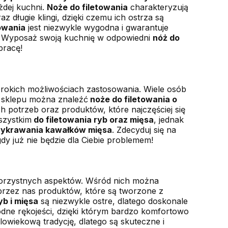
dej kuchni.
Noże do filetowania
charakteryzują
 długie klingi, dzięki czemu ich ostrza są
towania
jest niezwykle wygodna i gwarantuje
 Wyposaż swoją kuchnię w odpowiedni
nóż do
pracę!
erokich możliwościach zastosowania. Wiele osób
o sklepu można znaleźć
noże do filetowania o
 potrzeb oraz produktów, które najczęściej się
szystkim
do filetowania ryb oraz mięsa
, jednak
ykrawania kawałków mięsa
. Zdecyduj się na
gdy już nie będzie dla Ciebie problemem!
orzystnych aspektów. Wśród nich można
rzez nas produktów, które są tworzone z
yb i mięsa
są niezwykle ostre, dlatego doskonale
dne rękojeści, dzięki którym bardzo komfortowo
lowiekową tradycję, dlatego są skuteczne i