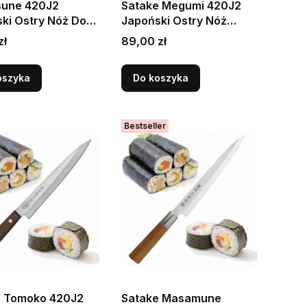
sune 420J2
Satake Megumi 420J2
ki Ostry Nóż Do
Japoński Ostry Nóż
ania Ostryg 56
Kuchenny Kaisaki Do
Cena
zł
89,00 zł
1cm
Filetowania 15cm
oszyka
Do koszyka
Bestseller
e Tomoko 420J2
Satake Masamune