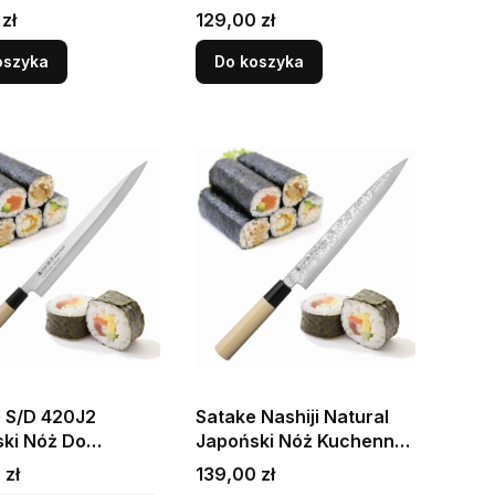
mi 24cm
Nóż Sashimi Yanagiba
Cena
zł
129,00 zł
24cm
oszyka
Do koszyka
 S/D 420J2
Satake Nashiji Natural
ki Nóż Do
Japoński Nóż Kuchenny
wania Yanagi-
Yanagi-Sashimi Do Sushi
Cena
 zł
139,00 zł
i Do Sushi 27cm
21cm