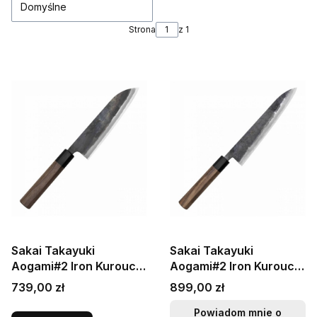
Domyślne
Strona
z 1
Sakai Takayuki
Sakai Takayuki
Aogami#2 Iron Kurouchi
Aogami#2 Iron Kurouchi
Japoński Nóż Kuchenny
Japoński Nóż Szefa
Cena
Cena
739,00 zł
899,00 zł
Santoku Do Warzyw 17
Kuchni 21 cm
cm
Powiadom mnie o