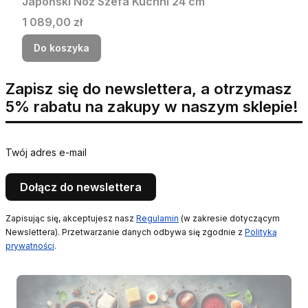
Japoński Nóż Szefa Kuchni 24 cm
Cena
1 089,00 zł
Do koszyka
Zapisz się do newslettera, a otrzymasz
5% rabatu na zakupy w naszym sklepie!
Twój adres e-mail
Dołącz do newslettera
Zapisując się, akceptujesz nasz
Regulamin
(w zakresie dotyczącym
Newslettera). Przetwarzanie danych odbywa się zgodnie z
Polityką
prywatności
.