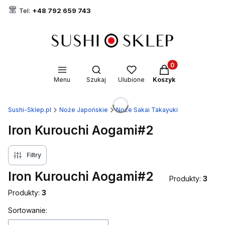
Tel:
+48 792 659 743
Produkty w koszyk
Otwórz wyszukiwarkę
Menu
Szukaj
Ulubione
Koszyk
Sushi-Sklep.pl
Noże Japońskie
Noże Sakai Takayuki
Iron Kurouchi Aogami#2
Filtry
Iron Kurouchi Aogami#2
Produkty:
3
Produkty:
3
Lista produktów
Sortowanie: