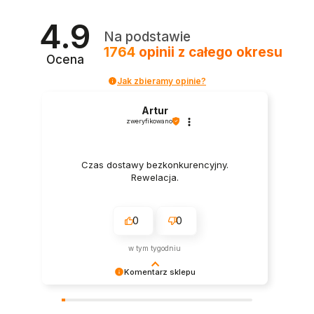
4.9
Na podstawie
1764
opinii
z całego okresu
Ocena
Jak zbieramy opinie?
Artur
zweryfikowano
Czas dostawy bezkonkurencyjny.
Rewelacja.
0
0
w tym tygodniu
Komentarz sklepu
Dziękujemy za tak pozytywną recenzję – to
ogromna motywacja do dalszej pracy. 🙏