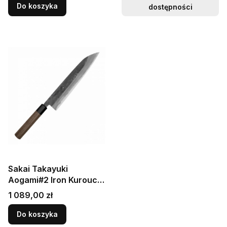
Do koszyka
dostępności
Sakai Takayuki
Aogami#2 Iron Kurouchi
Japoński Nóż Szefa
Cena
1 089,00 zł
Kuchni 24 cm
Do koszyka