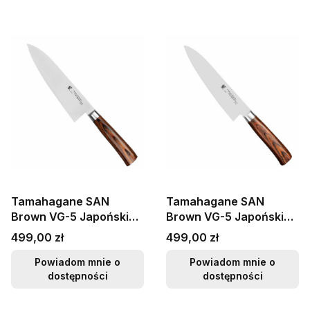
Tamahagane SAN
Tamahagane SAN
Brown VG-5 Japoński
Brown VG-5 Japoński
Nóż Szefa Kuchni 15cm
Nóż Szefa Kuchni 18cm
Cena
Cena
499,00 zł
499,00 zł
Powiadom mnie o
Powiadom mnie o
dostępności
dostępności