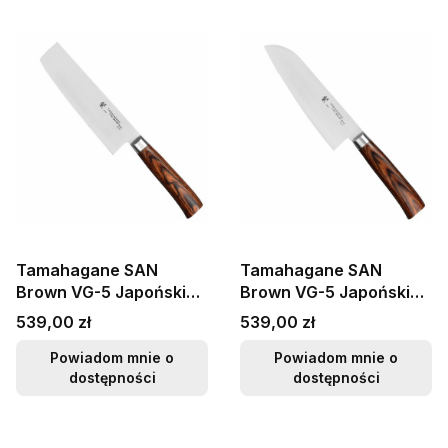
Tamahagane SAN
Tamahagane SAN
Brown VG-5 Japoński
Brown VG-5 Japoński
Nóż Nakiri 18cm
Nóż Kuchenny Santoku
Cena
Cena
539,00 zł
539,00 zł
Do Warzyw 17,5cm
Powiadom mnie o
Powiadom mnie o
dostępności
dostępności