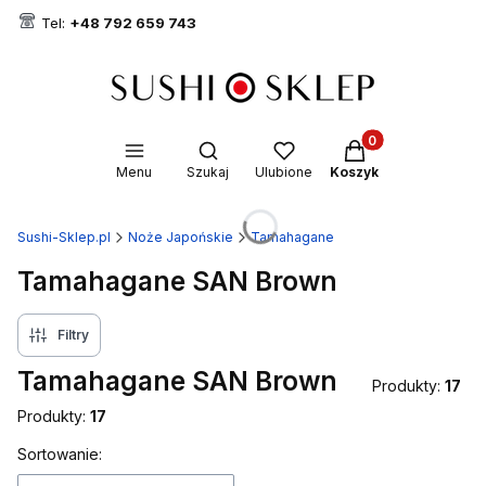
Tel:
+48 792 659 743
Produkty w koszyk
Otwórz wyszukiwarkę
Menu
Szukaj
Ulubione
Koszyk
Sushi-Sklep.pl
Noże Japońskie
Tamahagane
Tamahagane SAN Brown
Filtry
Tamahagane SAN Brown
Produkty:
17
Produkty:
17
Lista produktów
Sortowanie: