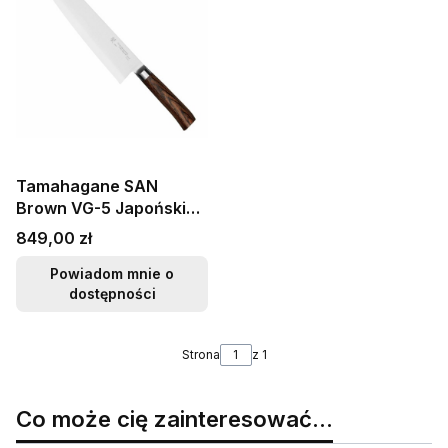
Tamahagane SAN
Brown VG-5 Japoński
Nóż Szefa Kuchni 27cm
Cena
849,00 zł
Powiadom mnie o
dostępności
Strona
z 1
Co może cię zainteresować...