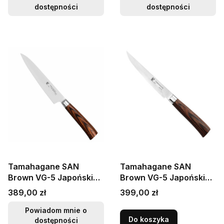
dostępności
dostępności
Tamahagane SAN
Tamahagane SAN
Brown VG-5 Japoński
Brown VG-5 Japoński
Nóż Uniwersalny 15cm
Nóż Do Steków 12,5cm
Cena
Cena
389,00 zł
399,00 zł
Powiadom mnie o
Do koszyka
dostępności