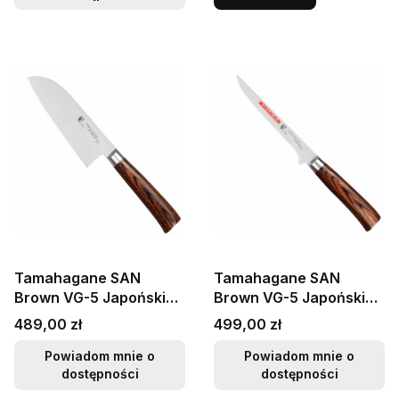
Tamahagane SAN
Tamahagane SAN
Brown VG-5 Japoński
Brown VG-5 Japoński
Nóż Kuchenny Santoku
Elastyczny Nóż Do
Cena
Cena
489,00 zł
499,00 zł
Do Warzyw 12cm
Wykrawania Mięsa
16cm
Powiadom mnie o
Powiadom mnie o
dostępności
dostępności