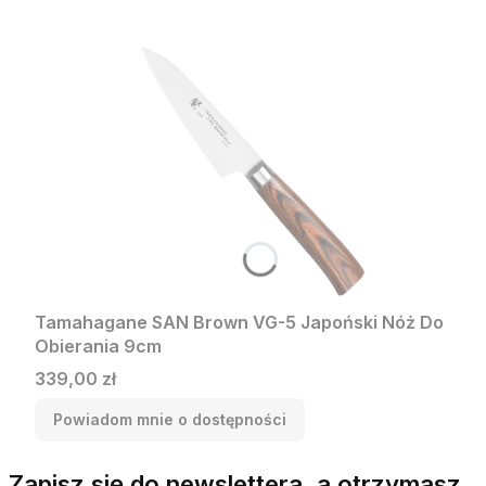
Tamahagane SAN Brown VG-5 Japoński Nóż Do
Obierania 9cm
Cena
339,00 zł
Powiadom mnie o dostępności
Zapisz się do newslettera, a otrzymasz