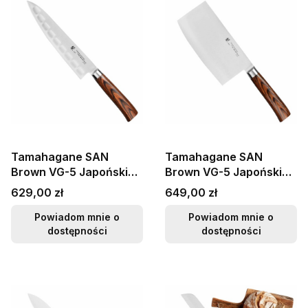
Tamahagane SAN
Tamahagane SAN
Brown VG-5 Japoński
Brown VG-5 Japoński
Nóż Szefa Kuchni
Nóż w Stylu Chińskim
Cena
Cena
629,00 zł
649,00 zł
Żłobiony 21cm
Do Siekania 18cm
Powiadom mnie o
Powiadom mnie o
dostępności
dostępności