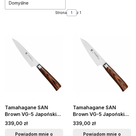
Domyślne
Strona
z 1
Tamahagane SAN
Tamahagane SAN
Brown VG-5 Japoński
Brown VG-5 Japoński
Nóż Uniwersalny 12cm
Nóż Do Obierania 9cm
Cena
Cena
339,00 zł
339,00 zł
Powiadom mnie o
Powiadom mnie o