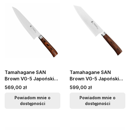
Tamahagane SAN
Tamahagane SAN
Brown VG-5 Japoński
Brown VG-5 Japoński
Nóż Szefa Kuchni 21cm
Nóż Kengata 19,5cm
Cena
Cena
569,00 zł
599,00 zł
Powiadom mnie o
Powiadom mnie o
dostępności
dostępności