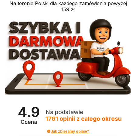
Na terenie Polski dla każdego zamówienia powyżej
159 zł
4.9
Na podstawie
1761
opinii
z całego okresu
Ocena
Jak zbieramy opinie?