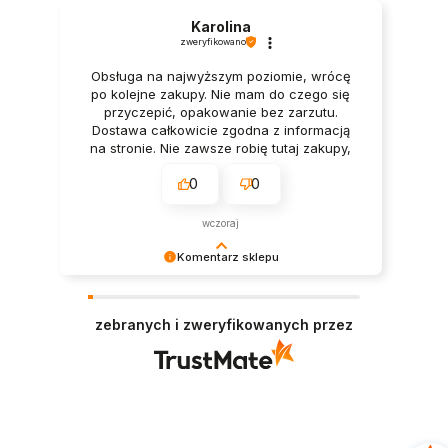
Karolina
zweryfikowano
Obsługa na najwyższym poziomie, wrócę
po kolejne zakupy. Nie mam do czego się
przyczepić, opakowanie bez zarzutu.
Dostawa całkowicie zgodna z informacją
na stronie. Nie zawsze robię tutaj zakupy,
ale za to zawsze (gdy je robię) jestem
0
0
zadowolona.
wczoraj
Komentarz sklepu
Twoja opinia sprawiła nam wielką radość –
dziękujemy! ❤️
zebranych i zweryfikowanych przez