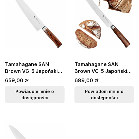
Tamahagane SAN
Tamahagane SAN
Brown VG-5 Japoński
Brown VG-5 Japoński
Nóż Szefa Kuchni 24cm
Ostry Nóż Do Pieczywa
Cena
Cena
659,00 zł
689,00 zł
Chleba Bułek 23cm
Powiadom mnie o
Powiadom mnie o
dostępności
dostępności