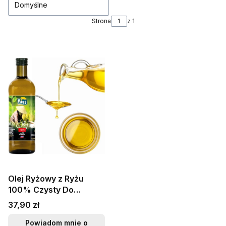
Domyślne
Strona
z 1
Olej Ryżowy z Ryżu
100% Czysty Do
Sałatek Woka Stir-Fry 1
Cena
37,90 zł
Litr 1000ml KIER
Powiadom mnie o