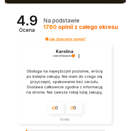
4.9
Na podstawie
1760
opinii
z całego okresu
Ocena
Jak zbieramy opinie?
Karolina
zweryfikowano
Obsługa na najwyższym poziomie, wrócę
po kolejne zakupy. Nie mam do czego się
przyczepić, opakowanie bez zarzutu.
Dostawa całkowicie zgodna z informacją
na stronie. Nie zawsze robię tutaj zakupy,
ale za to zawsze (gdy je robię) jestem
zadowolona.
0
0
dzisiaj