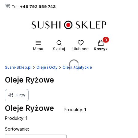
Tel:
+48 792 659 743
Produkty w koszyk
Otwórz wyszukiwarkę
Menu
Szukaj
Ulubione
Koszyk
Sushi-Sklep.pl
Oleje i Octy
Oleje Azjatyckie
Oleje Ryżowe
Filtry
Oleje Ryżowe
Produkty:
1
Produkty:
1
Lista produktów
Sortowanie: