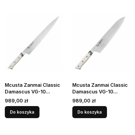
Mcusta Zanmai Classic
Mcusta Zanmai Classic
Damascus VG-10
Damascus VG-10
Corian Japoński Nóż
Corian Japoński Nóż
Cena
Cena
989,00 zł
989,00 zł
Sujihiki 24cm
Szefa Kuchni 24cm
Do koszyka
Do koszyka