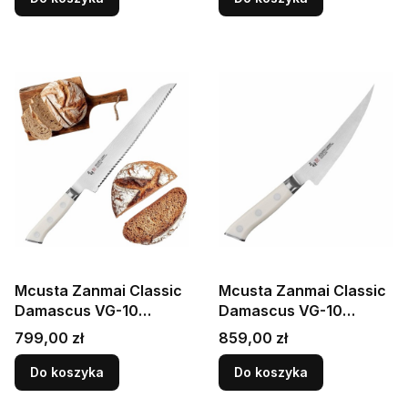
Mcusta Zanmai Classic
Mcusta Zanmai Classic
Damascus VG-10
Damascus VG-10
Corian Japoński Nóż Do
Corian Japoński Nóż Do
Cena
Cena
799,00 zł
859,00 zł
Pieczywa 23cm
Wykrawania 16,5cm
Do koszyka
Do koszyka