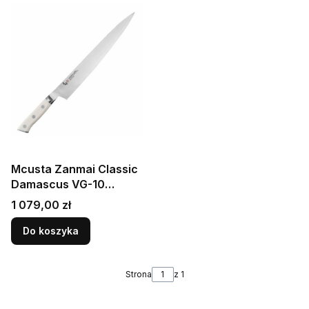
Mcusta Zanmai Classic
Damascus VG-10
Corian Japoński Nóż
Cena
1 079,00 zł
Sujihiki 27cm
Do koszyka
Strona
z 1