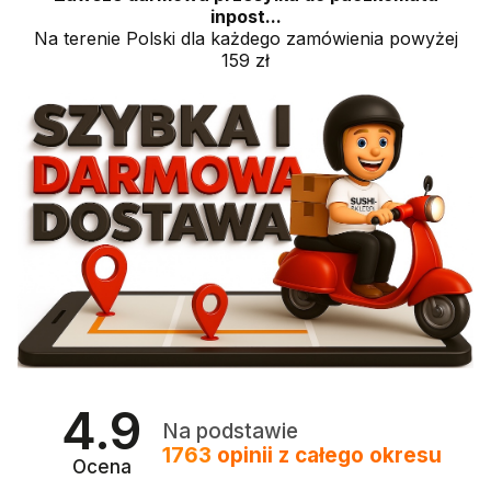
inpost...
Na terenie Polski dla każdego zamówienia powyżej
159 zł
4.9
Na podstawie
1763
opinii
z całego okresu
Ocena