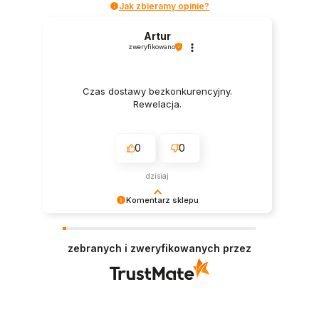
Jak zbieramy opinie?
Artur
zweryfikowano
Czas dostawy bezkonkurencyjny.
Rewelacja.
0
0
dzisiaj
Komentarz sklepu
Dziękujemy za tak pozytywną recenzję – to
ogromna motywacja do dalszej pracy. 🙏
zebranych i zweryfikowanych przez