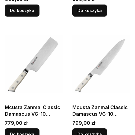
Santoku 18cm
Szefa Kuchni 18cm
Do koszyka
Do koszyka
Mcusta Zanmai Classic
Mcusta Zanmai Classic
Damascus VG-10
Damascus VG-10
Corian Japoński Nóż
Corian Japoński Nóż
Cena
Cena
779,00 zł
799,00 zł
Tasak Nakiri 18cm
Szefa Kuchni 21cm
Do koszyka
Do koszyka