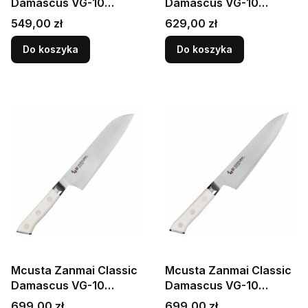
Damascus VG-10
Damascus VG-10
Corian Japoński Nóż
Corian Japoński Nóż
Cena
Cena
549,00 zł
629,00 zł
Uniwersalny 11cm
Uniwersalny 15cm
Do koszyka
Do koszyka
Mcusta Zanmai Classic
Mcusta Zanmai Classic
Damascus VG-10
Damascus VG-10
Corian Japoński Nóż
Corian Japoński Nóż
Cena
Cena
699,00 zł
699,00 zł