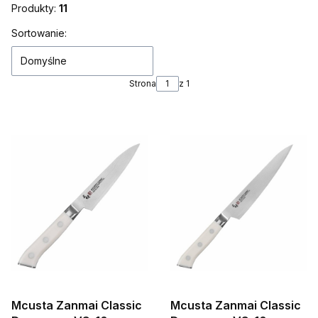
Produkty:
11
Lista produktów
Sortowanie:
Domyślne
Strona
z 1
Mcusta Zanmai Classic
Mcusta Zanmai Classic