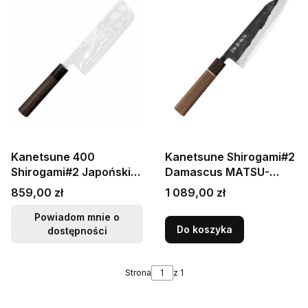
Kanetsune 400
Kanetsune Shirogami#2
Shirogami#2 Japoński
Damascus MATSU-
Nóż Nakiri 16,5cm
ZUMI-YAKI Japoński
Cena
Cena
859,00 zł
1 089,00 zł
Nóż Santoku 17cm
Powiadom mnie o
Do koszyka
dostępności
Strona
z 1