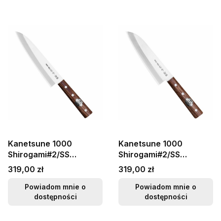
Kanetsune 1000
Kanetsune 1000
Shirogami#2/SS
Shirogami#2/SS
Japoński Nóż Szefa
Japoński Nóż Santoku
Cena
Cena
319,00 zł
319,00 zł
Kuchni 18cm
16,5cm
Powiadom mnie o
Powiadom mnie o
dostępności
dostępności