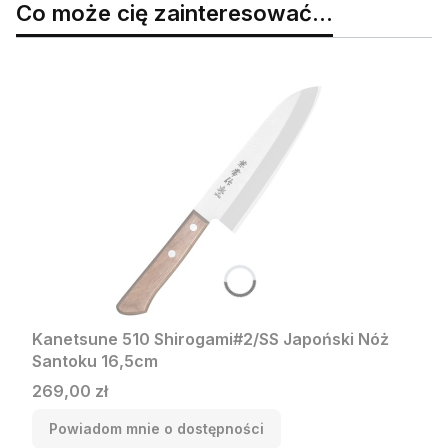
Co może cię zainteresować...
Kanetsune 510 Shirogami#2/SS Japoński Nóż
Santoku 16,5cm
Cena
269,00 zł
Powiadom mnie o dostępności