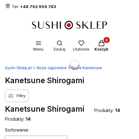
Tel:
+48 792 659 743
Produkty w koszyk
Otwórz wyszukiwarkę
Menu
Szukaj
Ulubione
Koszyk
Sushi-Sklep.pl
Noże Japońskie
Noże Kanetsune
Kanetsune Shirogami
Filtry
Kanetsune Shirogami
Produkty:
14
Produkty:
14
Lista produktów
Sortowanie: