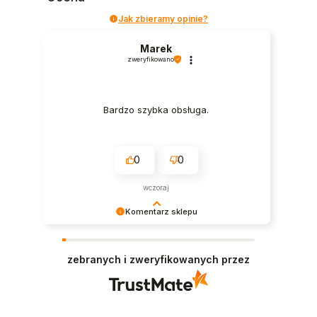
Jak zbieramy opinie?
Marek
zweryfikowano
Bardzo szybka obsługa.
0
0
wczoraj
Komentarz sklepu
Ogromne dzięki za pozytywną opinię – mamy
nadzieję, że wkrótce spróbujesz także innych
zebranych i zweryfikowanych przez
naszych propozycji. 😉