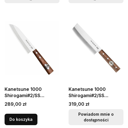
Kanetsune 1000
Kanetsune 1000
Shirogami#2/SS
Shirogami#2/SS
Japoński Ostry Nóż Mini
Japoński Nóż Nakiri
Cena
Cena
289,00 zł
319,00 zł
Santoku Do Warzyw
16,5cm
14cm
Powiadom mnie o
Do koszyka
dostępności