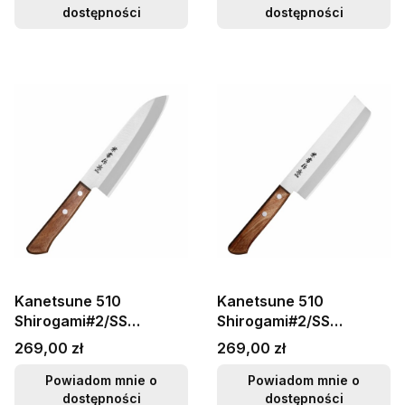
dostępności
dostępności
Kanetsune 510
Kanetsune 510
Shirogami#2/SS
Shirogami#2/SS
Japoński Nóż Santoku
Japoński Nóż Nakiri
Cena
Cena
269,00 zł
269,00 zł
16,5cm
16,5cm
Powiadom mnie o
Powiadom mnie o
dostępności
dostępności