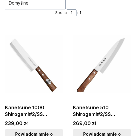
Domyślne
Strona
z 1
Kanetsune 1000
Kanetsune 510
Shirogami#2/SS
Shirogami#2/SS
Japoński Nóż Mini Nakiri
Japoński Nóż Szefa
Cena
Cena
239,00 zł
269,00 zł
13,5cm
Kuchni 18cm
Powiadom mnie o
Powiadom mnie o