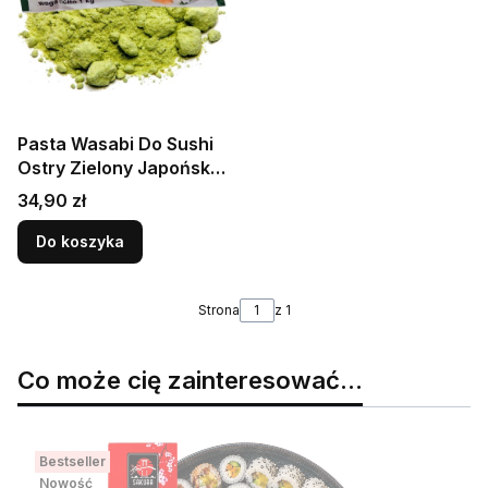
Pasta Wasabi Do Sushi
Ostry Zielony Japoński
Chrzan w Proszku 1kg
Cena
34,90 zł
1000g NOBI
Do koszyka
Strona
z 1
Co może cię zainteresować...
Bestseller
Nowość