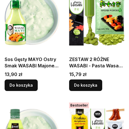
Sos Gęsty MAYO Ostry
ZESTAW 2 RÓŻNE
Smak WASABI Majonez
WASABI - Pasta Wasabi
Do Sushi Sałatek Mięsa
Chrzan Sushi w Tubce
Cena
Cena
13,90 zł
15,79 zł
200ml THAI DANCER
43g + Wasabi w Proszku
100g ASIA KITCHEN
Do koszyka
Do koszyka
Bestseller