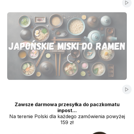
Włą
Naciśnij Enter lub spację, aby otworzyć stronę.
Naciśnij Enter lub spację, aby otworzyć stronę.
Naciśnij Enter lub spację, aby otworzyć stronę.
Naciśnij Enter lub spację, aby otworzyć stronę.
Naciśnij Enter lub spację, aby otworzyć stronę.
Włą
Zawsze darmowa przesyłka do paczkomatu
inpost...
Na terenie Polski dla każdego zamówienia powyżej
159 zł