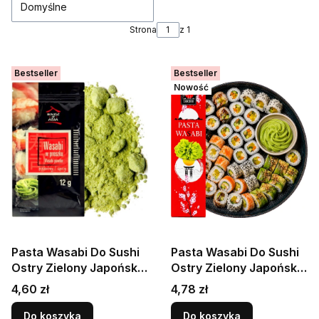
Domyślne
Strona
z 1
Bestseller
Bestseller
Nowość
Pasta Wasabi Do Sushi
Pasta Wasabi Do Sushi
Ostry Zielony Japoński
Ostry Zielony Japoński
Chrzan w Proszku 12g
Chrzan w Tubce 43g
Cena
Cena
4,60 zł
4,78 zł
HOUSE OF ASIA
SAKURA
Do koszyka
Do koszyka