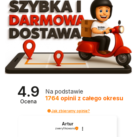
4.9
Na podstawie
1764
opinii
z całego okresu
Ocena
Jak zbieramy opinie?
Artur
zweryfikowano