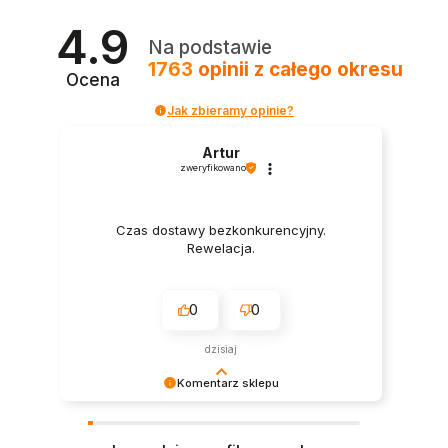
4.9
Na podstawie
1763
opinii
z całego okresu
Ocena
Jak zbieramy opinie?
Artur
zweryfikowano
Czas dostawy bezkonkurencyjny.
Rewelacja.
0
0
dzisiaj
Komentarz sklepu
Dziękujemy za tak pozytywną recenzję – to
ogromna motywacja do dalszej pracy. 🙏