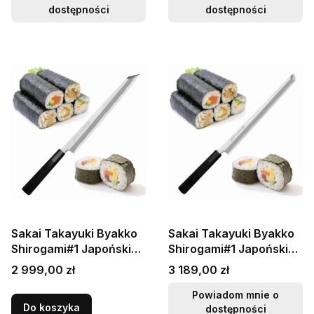
dostępności
dostępności
Sakai Takayuki Byakko
Sakai Takayuki Byakko
Shirogami#1 Japoński
Shirogami#1 Japoński
Nóż Kiritsuke Yanagiba
Nóż Sakimaru 27 cm
Cena
Cena
2 999,00 zł
3 189,00 zł
27 cm
Powiadom mnie o
Do koszyka
dostępności