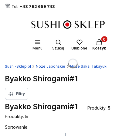
Tel:
+48 792 659 743
Produkty w koszyk
Otwórz wyszukiwarkę
Menu
Szukaj
Ulubione
Koszyk
Sushi-Sklep.pl
Noże Japońskie
Noże Sakai Takayuki
Byakko Shirogami#1
Filtry
Byakko Shirogami#1
Produkty:
5
Produkty:
5
Lista produktów
Sortowanie: