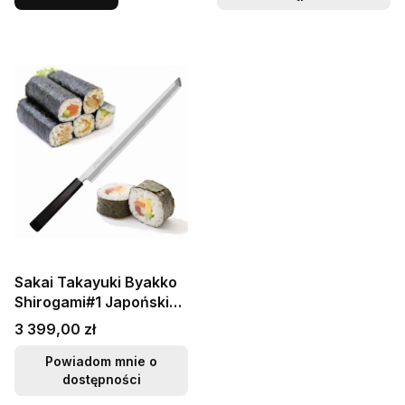
Sakai Takayuki Byakko
Shirogami#1 Japoński
Nóż Sakimaru 30 cm
Cena
3 399,00 zł
Powiadom mnie o
dostępności