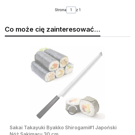
Strona
z 1
Co może cię zainteresować...
Sakai Takayuki Byakko Shirogami#1 Japoński
Nóż Sakimaru 30 cm