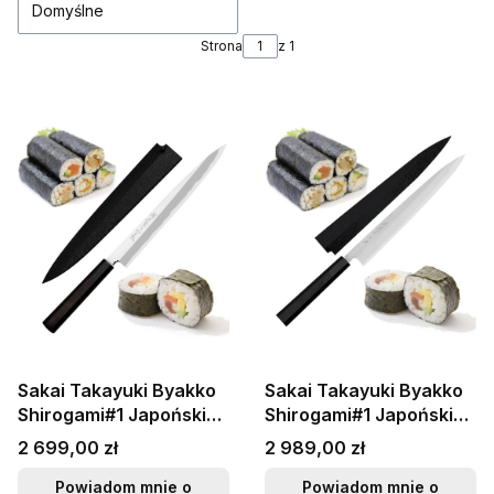
Domyślne
Strona
z 1
Sakai Takayuki Byakko
Sakai Takayuki Byakko
Shirogami#1 Japoński
Shirogami#1 Japoński
Nóż Kiritsuke Yanagiba
Nóż Yanagiba 27 cm
Cena
Cena
2 699,00 zł
2 989,00 zł
24 cm
Powiadom mnie o
Powiadom mnie o