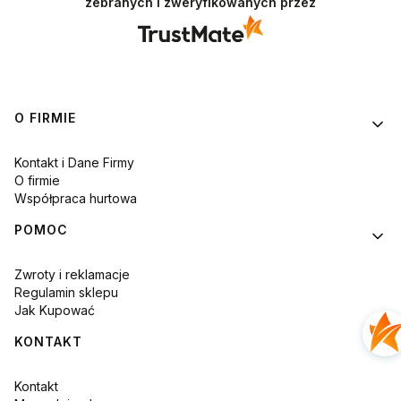
zebranych i zweryfikowanych przez
Linki w stopce
O FIRMIE
Kontakt i Dane Firmy
O firmie
Współpraca hurtowa
POMOC
Zwroty i reklamacje
Regulamin sklepu
Jak Kupować
KONTAKT
Kontakt