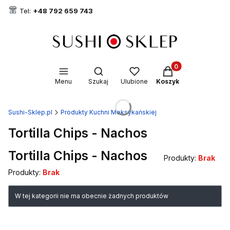
Tel:
+48 792 659 743
Produkty w koszyk
Otwórz wyszukiwarkę
Menu
Szukaj
Ulubione
Koszyk
Sushi-Sklep.pl
Produkty Kuchni Meksykańskiej
Tortilla Chips - Nachos
Tortilla Chips - Nachos
Produkty:
Brak
Produkty:
Brak
Lista produktów
W tej kategorii nie ma obecnie żadnych produktów