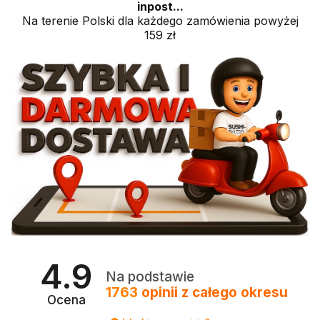
inpost...
Na terenie Polski dla każdego zamówienia powyżej
159 zł
4.9
Na podstawie
1763
opinii
z całego okresu
Ocena