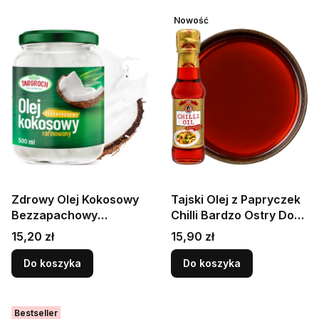
Nowość
Zdrowy Olej Kokosowy
Tajski Olej z Papryczek
Bezzapachowy
Chilli Bardzo Ostry Do
Rafinowany Do
Smażenia Na Woku
Cena
Cena
15,20 zł
15,90 zł
Smażenia 500ml
150ml SUREE
TARGROCH
Do koszyka
Do koszyka
Bestseller