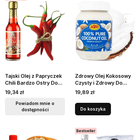
Tajski Olej z Papryczek
Zdrowy Olej Kokosowy
Chili Bardzo Ostry Do
Czysty i Zdrowy Do
Smażenia Na Woku
Smażenia i Sałatek
Cena
Cena
19,34 zł
19,89 zł
250ml HEALTHY BOY
500ml KTC
BRAND
Powiadom mnie o
Do koszyka
dostępności
Bestseller