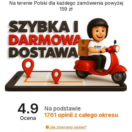
Na terenie Polski dla każdego zamówienia powyżej
159 zł
4.9
Na podstawie
1761
opinii
z całego okresu
Ocena
Jak zbieramy opinie?