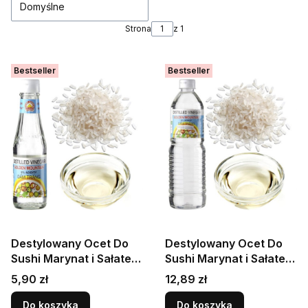
Domyślne
Strona
z 1
Bestseller
Bestseller
Destylowany Ocet Do
Destylowany Ocet Do
Sushi Marynat i Sałatek
Sushi Marynat i Sałatek
200ml GOLDEN
1 Litr GOLDEN
Cena
Cena
5,90 zł
12,89 zł
MOUNTAIN
MOUNTAIN
Do koszyka
Do koszyka