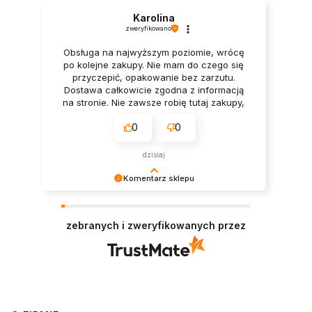
Karolina
zweryfikowano
Obsługa na najwyższym poziomie, wrócę
po kolejne zakupy. Nie mam do czego się
przyczepić, opakowanie bez zarzutu.
Dostawa całkowicie zgodna z informacją
na stronie. Nie zawsze robię tutaj zakupy,
ale za to zawsze (gdy je robię) jestem
0
0
zadowolona.
dzisiaj
Komentarz sklepu
Twoja opinia sprawiła nam wielką radość –
dziękujemy! ❤️
zebranych i zweryfikowanych przez