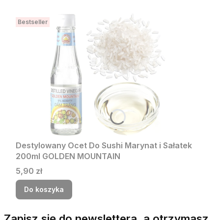
Bestseller
Destylowany Ocet Do Sushi Marynat i Sałatek
200ml GOLDEN MOUNTAIN
Cena
5,90 zł
Do koszyka
Zapisz się do newslettera, a otrzymasz