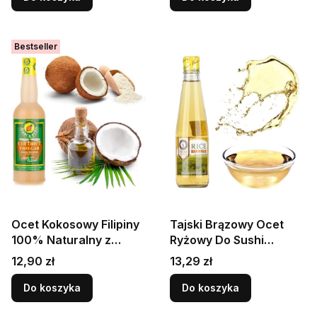
Bestseller
Ocet Kokosowy Filipiny
Tajski Brązowy Ocet
100% Naturalny z
Ryżowy Do Sushi
Kokosa 750ml MARCA
Sałatek i Gotowania
Cena
Cena
12,90 zł
13,29 zł
PINA
Kwaśny Smak 300ml
THAI DANCER
Do koszyka
Do koszyka