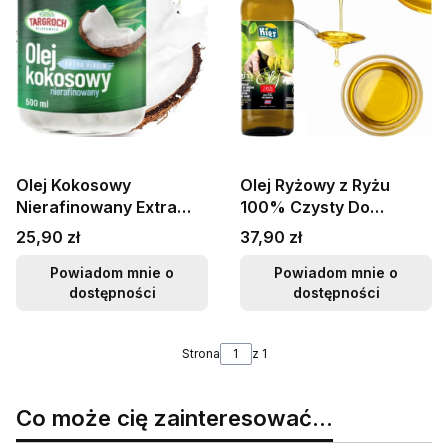
Olej Kokosowy
Olej Ryżowy z Ryżu
Nierafinowany Extra
100% Czysty Do
Virgin Tłoczony Na
Sałatek Woka Stir-Fry 1
Cena
Cena
25,90 zł
37,90 zł
Zimno 500ml
Litr 1000ml KIER
TARGROCH
Powiadom mnie o
Powiadom mnie o
dostępności
dostępności
Strona
z 1
Co może cię zainteresować...