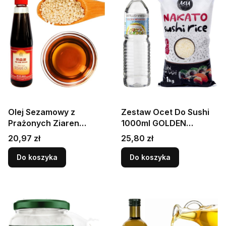
Olej Sezamowy z
Zestaw Ocet Do Sushi
Prażonych Ziaren
1000ml GOLDEN
Sezamu Czysty
MOUNTAIN + Ryż Do
Cena
Cena
20,97 zł
25,80 zł
Intensywny 360ml OH
Sushi Nakato 1kg ASIA
AIK GUAN
KITCHEN
Do koszyka
Do koszyka