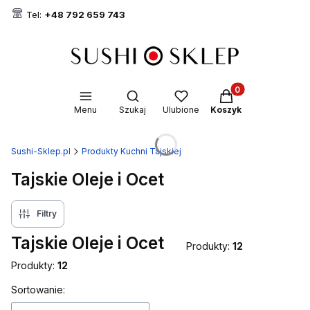
Tel:
+48 792 659 743
Produkty w koszyk
Otwórz wyszukiwarkę
Menu
Szukaj
Ulubione
Koszyk
Sushi-Sklep.pl
Produkty Kuchni Tajskiej
Tajskie Oleje i Ocet
Filtry
Tajskie Oleje i Ocet
Produkty:
12
Produkty:
12
Lista produktów
Sortowanie: