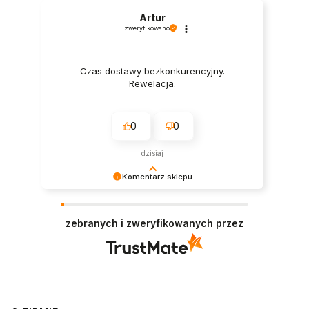
Artur
zweryfikowano
Czas dostawy bezkonkurencyjny.
Rewelacja.
0
0
dzisiaj
Komentarz sklepu
Dziękujemy za tak pozytywną recenzję – to
ogromna motywacja do dalszej pracy. 🙏
zebranych i zweryfikowanych przez