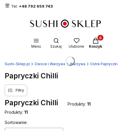
Tel:
+48 792 659 743
Produkty w koszyk
Otwórz wyszukiwarkę
Menu
Szukaj
Ulubione
Koszyk
Sushi-Sklep.pl
Owoce i Warzywa
Warzywa
Ostre Papryczki
Papryczki Chilli
Filtry
Papryczki Chilli
Produkty:
11
Produkty:
11
Lista produktów
Sortowanie: