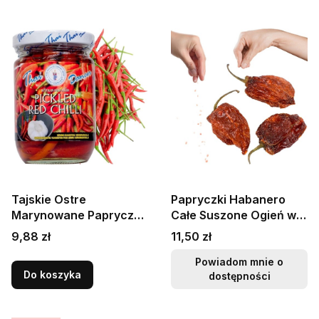
Tajskie Ostre
Papryczki Habanero
Marynowane Papryczki
Całe Suszone Ogień w
Chilli Czerwone w
Ustach Bardzo Ostre
Cena
Cena
9,88 zł
11,50 zł
Zalewie 200g THAI
Hot 10g SKWORCU
DANCER
Powiadom mnie o
Do koszyka
dostępności