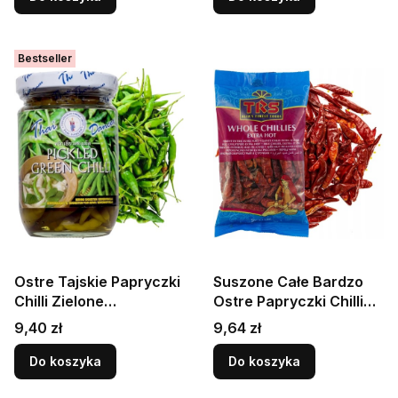
Bestseller
Ostre Tajskie Papryczki
Suszone Całe Bardzo
Chilli Zielone
Ostre Papryczki Chilli
Marynowane w Zalewie
Azjatycka Jaskość 50g
Cena
Cena
9,40 zł
9,64 zł
200g THAI DANCER
TRS
Do koszyka
Do koszyka