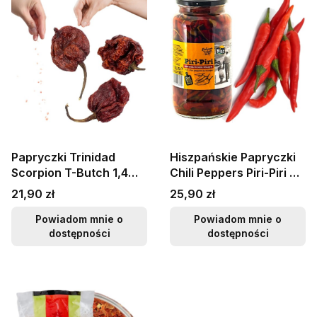
Papryczki Trinidad
Hiszpańskie Papryczki
Scorpion T-Butch 1,4
Chili Peppers Piri-Piri w
mln SHU Bardzo Ostre
Zalewie Ostre Hot 950g
Cena
Cena
21,90 zł
25,90 zł
10g SKWORCU
KIER
Powiadom mnie o
Powiadom mnie o
dostępności
dostępności