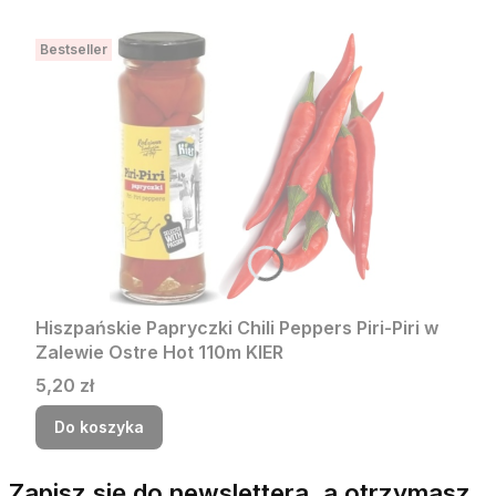
Bestseller
Hiszpańskie Papryczki Chili Peppers Piri-Piri w
Zalewie Ostre Hot 110m KIER
Cena
5,20 zł
Do koszyka
Zapisz się do newslettera, a otrzymasz