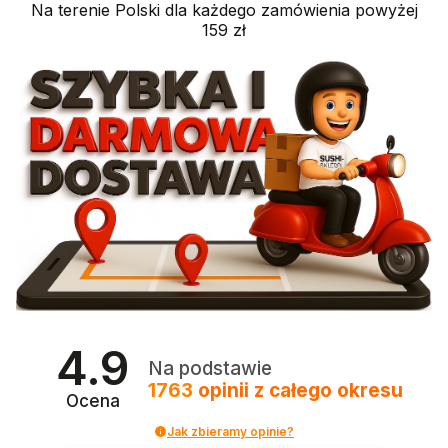
Na terenie Polski dla każdego zamówienia powyżej
159 zł
4.9
Na podstawie
1763
opinii
z całego okresu
Ocena
Jak zbieramy opinie?