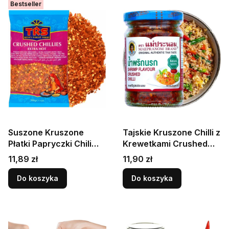
Bestseller
Suszone Kruszone
Tajskie Kruszone Chilli z
Płatki Papryczki Chili
Krewetkami Crushed
Chilli Extra Hot Chillies
Chilli 67g MAEPRANOM
Cena
Cena
11,89 zł
11,90 zł
100g TRS
BRAND
Do koszyka
Do koszyka