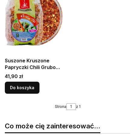
Suszone Kruszone
Papryczki Chili Grubo
Mielone Wietnamskie
Cena
41,90 zł
500g HIEP LONG
Do koszyka
Strona
z 1
Co może cię zainteresować...