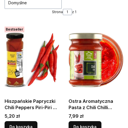
Domyślne
Strona
z 1
Bestseller
Hiszpańskie Papryczki
Ostra Aromatyczna
Chili Peppers Piri-Piri w
Pasta z Chili Chilli
Zalewie Ostre Hot 110m
Mielone Paste 120g
Cena
Cena
5,20 zł
7,99 zł
KIER
HOUSE OF ASIA
Do koszyka
Do koszyka