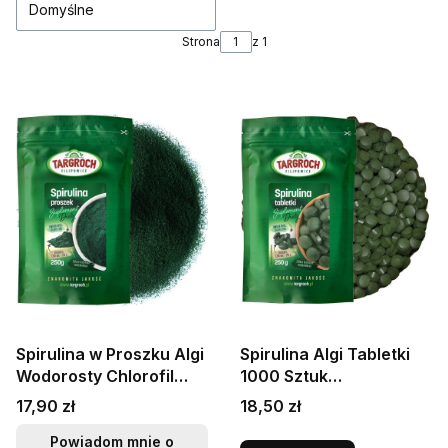
Domyślne
Strona
z 1
Spirulina w Proszku Algi
Spirulina Algi Tabletki
Wodorosty Chlorofil
1000 Sztuk
Oczyszczanie 250g
Oczyszczanie
Cena
Cena
17,90 zł
18,50 zł
TARGROCH
Organizmu 250g
TARGROCH
Powiadom mnie o