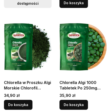
Do koszyka
dostępności
Chlorella w Proszku Algi
Chlorella Algi 1000
Morskie Chlorofil
Tabletek Po 250mg
Oczyszczanie 250g
Oczyszczanie Detoks
Cena
Cena
34,90 zł
35,90 zł
TARGROCH
250g TARGROCH
Do koszyka
Do koszyka