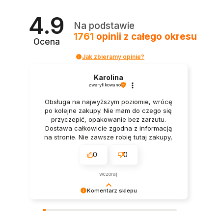
4.9
Na podstawie
1761
opinii
z całego okresu
Ocena
Jak zbieramy opinie?
Karolina
zweryfikowano
Obsługa na najwyższym poziomie, wrócę
po kolejne zakupy. Nie mam do czego się
przyczepić, opakowanie bez zarzutu.
Dostawa całkowicie zgodna z informacją
na stronie. Nie zawsze robię tutaj zakupy,
ale za to zawsze (gdy je robię) jestem
0
0
zadowolona.
wczoraj
Komentarz sklepu
Twoja opinia sprawiła nam wielką radość –
dziękujemy! ❤️