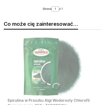
Strona
z 1
Co może cię zainteresować...
Spirulina w Proszku Algi Wodorosty Chlorofil