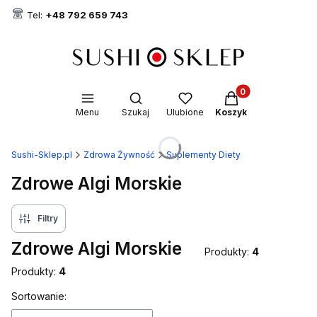
Tel:
+48 792 659 743
Produkty w koszyk
Otwórz wyszukiwarkę
Menu
Szukaj
Ulubione
Koszyk
Sushi-Sklep.pl
Zdrowa Żywność
Suplementy Diety
Zdrowe Algi Morskie
Filtry
Zdrowe Algi Morskie
Produkty:
4
Produkty:
4
Lista produktów
Sortowanie: