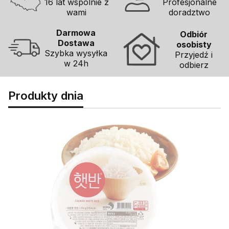
16 lat wspólnie z
Profesjonalne
wami
doradztwo
Darmowa
Odbiór
Dostawa
osobisty
Szybka wysyłka
Przyjedź i
w 24h
odbierz
Produkty dnia