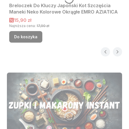
Breloczek Do Kluczy Japoński Kot Szczęścia
Maneki Neko Kolorowe Okrągłe EMRO AZIATICA
Cena promocyjna
15,90 zł
Najniższa cena:
17,90 zł
Do koszyka