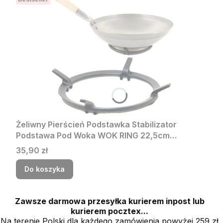
Żeliwny Pierścień Podstawka Stabilizator
Podstawa Pod Woka WOK RING 22,5cm
PROORIENT
Cena
35,90 zł
Do koszyka
Zawsze darmowa przesyłka kurierem inpost lub
kurierem pocztex...
Na terenie Polski dla każdego zamówienia powyżej 259 zł