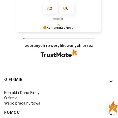
0
0
wczoraj
Komentarz sklepu
Dziękujemy za tak pozytywną recenzję – to
ogromna motywacja do dalszej pracy. 🙏
zebranych i zweryfikowanych przez
Linki w stopce
O FIRMIE
Kontakt i Dane Firmy
O firmie
Współpraca hurtowa
POMOC