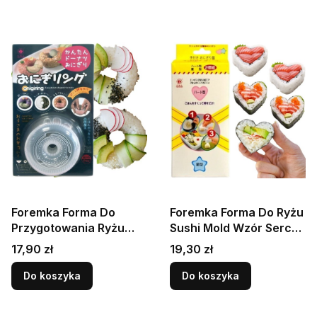
Foremka Forma Do
Foremka Forma Do Ryżu
Przygotowania Ryżu
Sushi Mold Wzór Serce i
Sushi ONIGIRI Wzór
Kwiatek Super Wzory
Cena
Cena
17,90 zł
19,30 zł
Pączek Super Wzory HS
HS
Do koszyka
Do koszyka