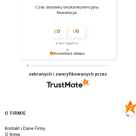
Czas dostawy bezkonkurencyjny.
Rewelacja.
0
0
w tym tygodniu
Komentarz sklepu
Dziękujemy za tak pozytywną recenzję – to
ogromna motywacja do dalszej pracy. 🙏
zebranych i zweryfikowanych przez
Linki w stopce
O FIRMIE
Kontakt i Dane Firmy
O firmie