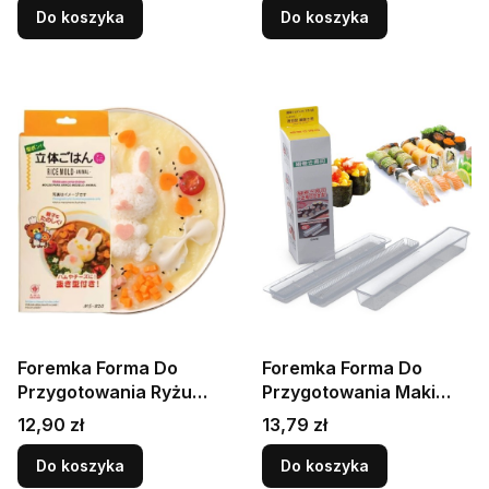
EMRO AZIATICA
Do koszyka
Do koszyka
Foremka Forma Do
Foremka Forma Do
Przygotowania Ryżu
Przygotowania Maki
Sushi Wzór Króliczek
Futomaki Rolki Sushi
Cena
Cena
12,90 zł
13,79 zł
Zwierzątka Super
Maker Mold HS
Wzory HS
Do koszyka
Do koszyka