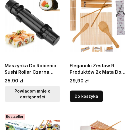
Maszynka Do Robienia
Elegancki Zestaw 9
Sushi Roller Czarna
Produktów 2x Mata Do
PROORIENT
Zawijania Sushi
Cena
Cena
25,90 zł
29,90 zł
Pałeczki Łyżka Nóż
Powiadom mnie o
Do koszyka
dostępności
Bestseller