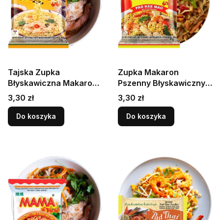
Tajska Zupka
Zupka Makaron
Błyskawiczna Makaron
Pszenny Błyskawiczny
Instant o Smaku
Instant Pad Kee Mao
Cena
Cena
3,30 zł
3,30 zł
Wieprzowiny PORK 60g
Noodles 60g MAMA
MAMA
Do koszyka
Do koszyka