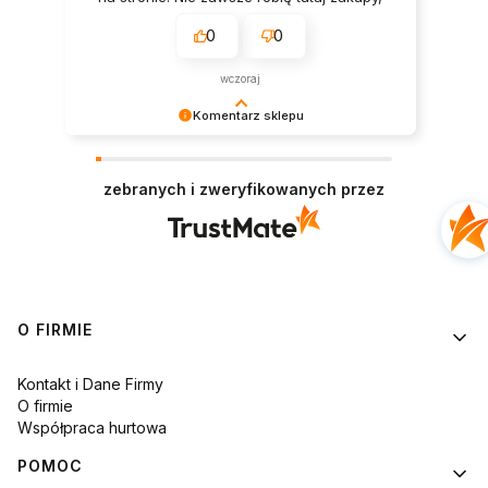
ale za to zawsze (gdy je robię) jestem
0
0
zadowolona.
wczoraj
Komentarz sklepu
Twoja opinia sprawiła nam wielką radość –
dziękujemy! ❤️
zebranych i zweryfikowanych przez
Linki w stopce
O FIRMIE
Kontakt i Dane Firmy
O firmie
Współpraca hurtowa
POMOC