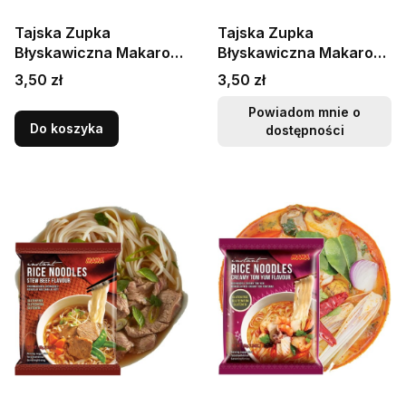
Tajska Zupka
Tajska Zupka
Błyskawiczna Makaron
Błyskawiczna Makaron
Ryżowy Instant
Ryżowy Instant
Cena
Cena
3,50 zł
3,50 zł
Vermicelli Yentafo Tofu
Vermicelli Chand Clear
55g MAMA
55g MAMA
Powiadom mnie o
Do koszyka
dostępności