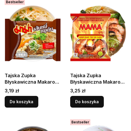
Bestseller
Tajska Zupka
Tajska Zupka
Błyskawiczna Makaron
Błyskawiczna Makaron
Ryżowy Vermicelli
Instant Krewetki
Cena
Cena
3,19 zł
3,25 zł
Instant Wieprzowina
Kremowe Tom Yum 55g
Pork 50g MAMA
MAMA
Do koszyka
Do koszyka
Bestseller