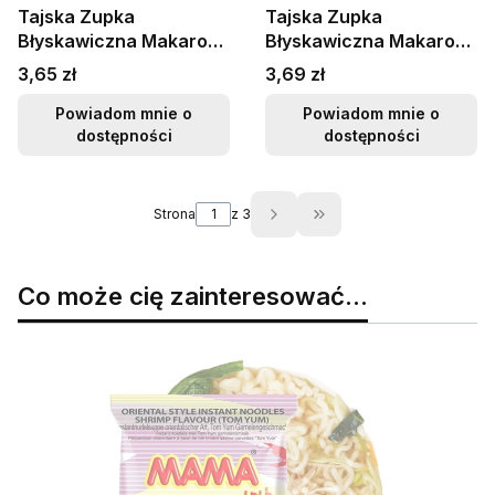
Tajska Zupka
Tajska Zupka
Błyskawiczna Makaron
Błyskawiczna Makaron
Ryżowy Wołowy
Ryżowy Instant
Cena
Cena
3,65 zł
3,69 zł
Wołowina PHO BO 55g
Krewetki Kremowe Tom
MAMA
Yum 55g MAMA
Powiadom mnie o
Powiadom mnie o
dostępności
dostępności
Strona
z 3
Przejdź do ostatniej s
Co może cię zainteresować...