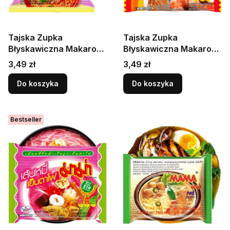
Tajska Zupka
Tajska Zupka
Błyskawiczna Makaron
Błyskawiczna Makaron
Instant Krewetkowa
Sojowy Instant
Cena
Cena
3,49 zł
3,49 zł
Tom Yum Ostra 90g
Vermicelli Tom Yum
MAMA
Goong Soup 40g MAMA
Do koszyka
Do koszyka
Bestseller