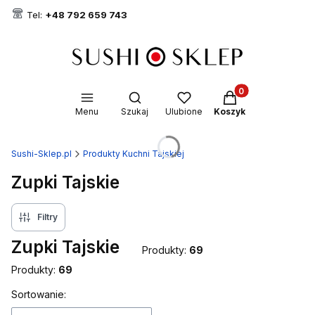
Tel:
+48 792 659 743
Produkty w koszyk
Otwórz wyszukiwarkę
Menu
Szukaj
Ulubione
Koszyk
Sushi-Sklep.pl
Produkty Kuchni Tajskiej
Zupki Tajskie
Filtry
Zupki Tajskie
Produkty:
69
Produkty:
69
Lista produktów
Sortowanie: