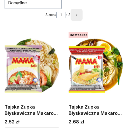
Domyślne
Strona
z 3
Następne produkty
Bestseller
Tajska Zupka
Tajska Zupka
Błyskawiczna Makaron
Błyskawiczna Makaron
Instant Krewetkowa
Instant Bulion Kurczak
Cena
Cena
2,52 zł
2,68 zł
Tom Yum Ostra 60g
Chicken 55g MAMA