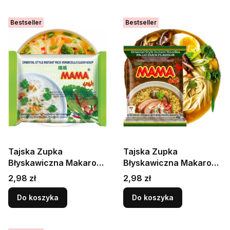
Bestseller
Bestseller
Tajska Zupka
Tajska Zupka
Błyskawiczna Makaron
Błyskawiczna Makaron
Ryżowy Instant
Instant Smak Kaczka
Cena
Cena
2,98 zł
2,98 zł
Vermicelli Clear Soup
Pa-Lo Duck 55g MAMA
55g MAMA
Do koszyka
Do koszyka