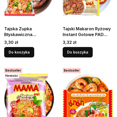
Tajska Zupka
Tajski Makaron Ryżowy
Błyskawiczna
Instant Gotowe PAD
Wieprzowa Makaron
THAI Stir Fry Noodles
Cena
Cena
3,30 zł
3,32 zł
Wieprzowina Moo Nam
70g MAMA
Tok 55g MAMA
Do koszyka
Do koszyka
Bestseller
Bestseller
Nowość