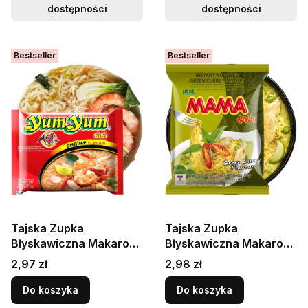
dostępności
dostępności
Bestseller
Bestseller
Tajska Zupka
Tajska Zupka
Błyskawiczna Makaron
Błyskawiczna Makaron
Instant Krewetka 60g
Instant Smak Zielone
Cena
Cena
2,97 zł
2,98 zł
YUM YUM
Curry 55g MAMA
Do koszyka
Do koszyka