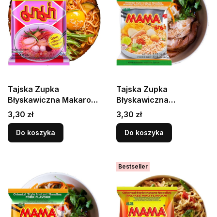
Tajska Zupka
Tajska Zupka
Błyskawiczna Makaron
Błyskawiczna
Instant o Smaku
Wieprzowa Makaron
Cena
Cena
3,30 zł
3,30 zł
Yentafo Tofu 60g
Instant PORK Tom Yum
MAMA
60g MAMA
Do koszyka
Do koszyka
Bestseller