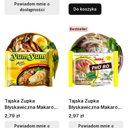
MAMA
Powiadom mnie o
Do koszyka
dostępności
Bestseller
Tajska Zupka
Tajska Zupka
Błyskawiczna Makaron
Błyskawiczna Makaron
Instant Kurczak 60g
Ryżowy Instant
Cena
Cena
2,79 zł
2,97 zł
YUM YUM
Wołowina Pho Bo 55g
MAMA
Powiadom mnie o
Powiadom mnie o