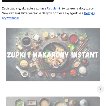
Zapisując się, akceptujesz nasz
Regulamin
(w zakresie dotyczącym
Newslettera). Przetwarzanie danych odbywa się zgodnie z
Polityką
prywatności
.
Naciśnij Enter lub spację, aby otworzyć stronę.
Naciśnij Enter lub spację, aby otworzyć stronę.
Naciśnij Enter lub spację, aby otworzyć stronę.
Naciśnij Enter lub spację, aby otworzyć stronę.
Naciśnij Enter lub spację, aby otworzyć stronę.
Włą