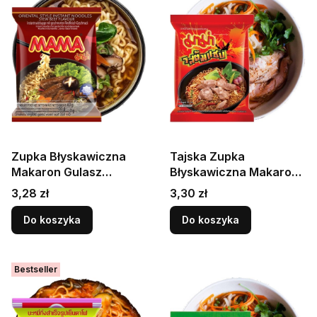
Zupka Błyskawiczna
Tajska Zupka
Makaron Gulasz
Błyskawiczna Makaron
Wołowy Wołowina Hot
o Smaku Wieprzowiny
Cena
Cena
3,28 zł
3,30 zł
Stew Beef 60g MAMA
Tom Saab 55g MAMA
Do koszyka
Do koszyka
Bestseller