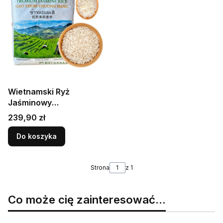
Wietnamski Ryż
Jaśminowy
Gastronomiczny Worek
Cena
239,90 zł
Do Restauracji 18kg
ROYAL ORIENT
Do koszyka
Strona
z 1
Co może cię zainteresować...