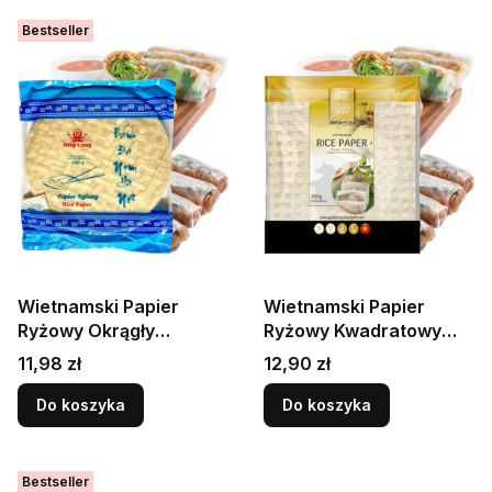
Bestseller
Wietnamski Papier
Wietnamski Papier
Ryżowy Okrągły
Ryżowy Kwadratowy
Bezglutenowy Do
Bezglutenowy Do
Cena
Cena
11,98 zł
12,90 zł
Sajgonek 22cm 500g
Sajgonek 19cm 500g
HIEP LONG
GOLDEN TURTLE
Do koszyka
Do koszyka
BRAND
Bestseller