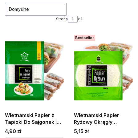
Domyślne
Strona
z 1
Bestseller
Wietnamski Papier z
Wietnamski Papier
Tapioki Do Sajgonek i
Ryżowy Okrągły
Spring Rolls
Bezglutenowy Do
Cena
Cena
4,90 zł
5,15 zł
Bezglutenowy 50g
Sajgonek 22cm 100g