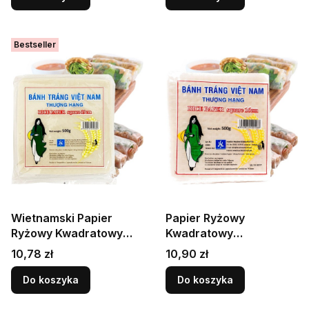
Bestseller
Wietnamski Papier
Papier Ryżowy
Ryżowy Kwadratowy
Kwadratowy
Bezglutenowy Do
Wietnamski Do
Cena
Cena
10,78 zł
10,90 zł
Sajgonek 19cm 500g HS
Sajgonek 16cm Mały
Kwadrat 500g HS
Do koszyka
Do koszyka