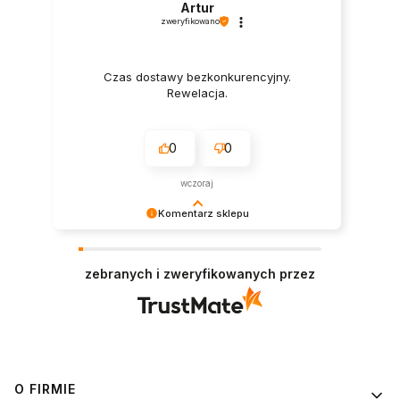
Artur
zweryfikowano
Czas dostawy bezkonkurencyjny.
Rewelacja.
0
0
wczoraj
Komentarz sklepu
Dziękujemy za tak pozytywną recenzję – to
ogromna motywacja do dalszej pracy. 🙏
zebranych i zweryfikowanych przez
Linki w stopce
O FIRMIE