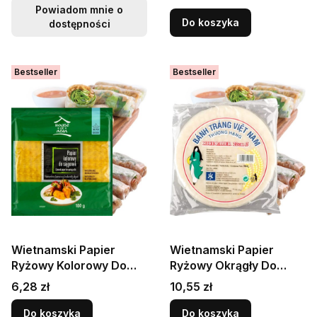
HOUSE OF ASIA
HOUSE OF ASIA
Powiadom mnie o
Do koszyka
dostępności
Bestseller
Bestseller
Wietnamski Papier
Wietnamski Papier
Ryżowy Kolorowy Do
Ryżowy Okrągły Do
Sajgonek i Spring Rolls
Sajgonek i Spring Rolls
Cena
Cena
6,28 zł
10,55 zł
100g HOUSE OF ASIA
22cm 500g HS
Do koszyka
Do koszyka