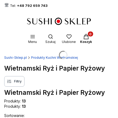
Tel:
+48 792 659 743
Produkty w koszyk
Otwórz wyszukiwarkę
Menu
Szukaj
Ulubione
Koszyk
Sushi-Sklep.pl
Produkty Kuchni Wietnamskiej
Wietnamski Ryż i Papier Ryżowy
Filtry
Wietnamski Ryż i Papier Ryżowy
Produkty:
13
Produkty:
13
Lista produktów
Sortowanie: