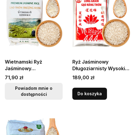
Wietnamski Ryż
Ryż Jaśminowy
Jaśminowy
Długoziarnisty Wysokiej
Aromatyczny Duży
Klasy AAA Gao Nang
Cena
Cena
71,90 zł
189,00 zł
Worek Dla Całej Rodziny
Thom Dla Gastronomii
4,5kg ROYAL ORIENT
18kg RICEFIELD
Powiadom mnie o
Do koszyka
dostępności