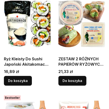
Ryż Kleisty Do Sushi
ZESTAW 2 RÓŻNYCH
Japoński Akitakomachi
PAPIERÓW RYŻOWYCH
Okrągłe Ziarno 1kg
Papier Ryżowy
Cena
Cena
16,89 zł
21,33 zł
1000g SEN SOY
OKRĄGŁY 22cm 500g i
KWADRATOWY 19cm
Do koszyka
Do koszyka
500g HS
Bestseller