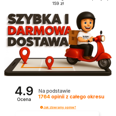
159 zł
4.9
Na podstawie
1764
opinii
z całego okresu
Ocena
Jak zbieramy opinie?