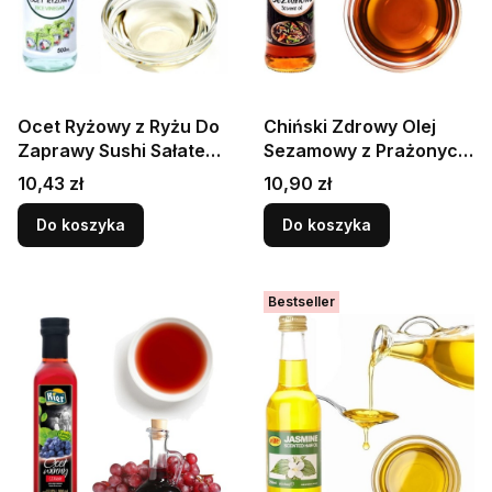
Ocet Ryżowy z Ryżu Do
Chiński Zdrowy Olej
Zaprawy Sushi Sałatek
Sezamowy z Prażonych
Marynat 500ml ASIA
Ziaren Sezamu 150ml
Cena
Cena
10,43 zł
10,90 zł
KITCHEN
ASIA KITCHEN
Do koszyka
Do koszyka
Bestseller