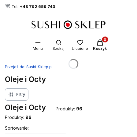
Tel:
+48 792 659 743
Produkty w koszyk
Otwórz wyszukiwarkę
Menu
Szukaj
Ulubione
Koszyk
Przejdź do:
Sushi-Sklep.pl
Oleje i Octy
Filtry
Oleje i Octy
Produkty:
96
Produkty:
96
Lista produktów
Sortowanie: