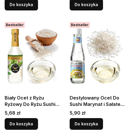
Do koszyka
Do koszyka
Bestseller
Bestseller
Biały Ocet z Ryżu
Destylowany Ocet Do
Ryżowy Do Ryżu Sushi
Sushi Marynat i Sałatek
Sałatek i Marynat 150ml
200ml GOLDEN
Cena
Cena
5,68 zł
5,90 zł
MR. MING
MOUNTAIN
Do koszyka
Do koszyka