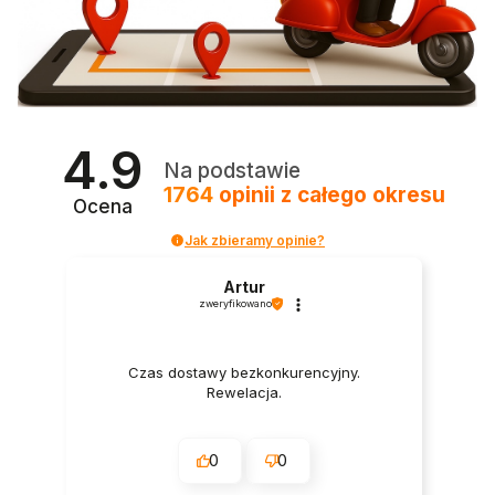
4.9
Na podstawie
1764
opinii
z całego okresu
Ocena
Jak zbieramy opinie?
Artur
zweryfikowano
Czas dostawy bezkonkurencyjny.
Rewelacja.
0
0