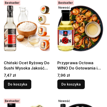
Bestseller
Bestseller
Nowość
Chiński Ocet Ryżowy Do
Przyprawa Octowa
Sushi Wysoka Jakość
WINO Do Gotowania i
Do Potraw i Sałatek
Marynat MIRIN
Cena
Cena
7,47 zł
7,96 zł
150ml HOUSE OF ASIA
Podkreśla Smak 200ml
SAKURA
Do koszyka
Do koszyka
Bestseller
Nowość