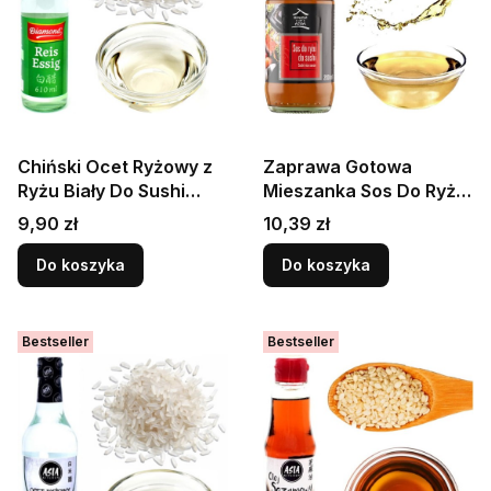
Chiński Ocet Ryżowy z
Zaprawa Gotowa
Ryżu Biały Do Sushi
Mieszanka Sos Do Ryżu
Sałatek i Kwaśnych
Do Przygotowania Sushi
Cena
Cena
9,90 zł
10,39 zł
Potraw 610ml DIAMOND
200ml HOUSE OF ASIA
Do koszyka
Do koszyka
Bestseller
Bestseller