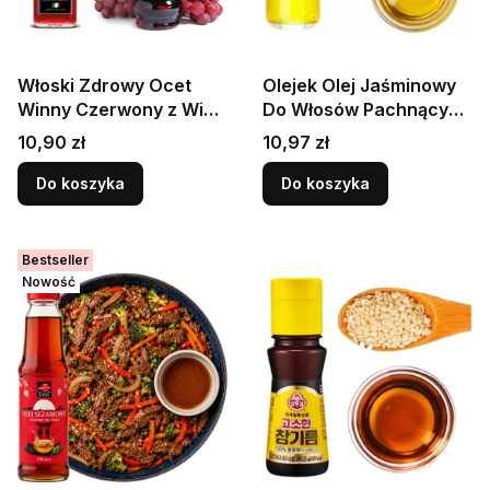
Włoski Zdrowy Ocet
Olejek Olej Jaśminowy
Winny Czerwony z Wina
Do Włosów Pachnący
Czerwonego Do Sałatek
Pielęgnacja 250ml KTC
Cena
Cena
10,90 zł
10,97 zł
500ml KIER
Do koszyka
Do koszyka
Bestseller
Nowość