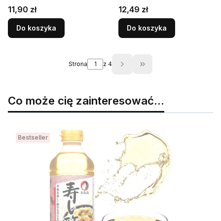
Sałatek Szklana Butelka
Ryżowe 300ml
Cena
Cena
11,90 zł
12,49 zł
500ml KIER
KINMIKAN
Do koszyka
Do koszyka
Strona
z 4
Przejdź do ostatniej s
Co może cię zainteresować...
Bestseller