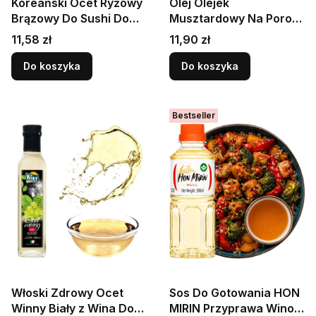
Koreański Ocet Ryżowy
Olej Olejek
Brązowy Do Sushi Do
Musztardowy Na Porost
Sałatek i Marynat 500ml
Włosów Skóra Mustard
Cena
Cena
11,58 zł
11,90 zł
SEMPIO
Oil Hair 250ml KTC
Do koszyka
Do koszyka
Bestseller
Włoski Zdrowy Ocet
Sos Do Gotowania HON
Winny Biały z Wina Do
MIRIN Przyprawa Wino