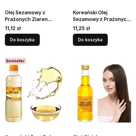
Olej Sezamowy z
Koreański Olej
Prażonych Ziaren
Sezamowy z Prażonych
Sezamu Do Zup i Potraw
Ziaren 55ml Pure
Cena
Cena
11,12 zł
11,25 zł
150ml SAKURA
Sesame Oil OTTOGI
Do koszyka
Do koszyka
Bestseller