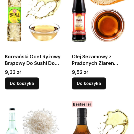
Koreański Ocet Ryżowy
Olej Sezamowy z
Brązowy Do Sushi Do
Prażonych Ziaren
Sałatek i Marynat 500ml
Sezamu 150ml Czysty
Cena
Cena
9,33 zł
9,52 zł
OTTOGI
Smak OH AIK GUAN
Do koszyka
Do koszyka
Bestseller