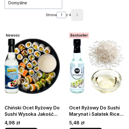
Domyślne
Strona
z 4
Następne produkty
Nowość
Bestseller
Chiński Ocet Ryżowy Do
Ocet Ryżowy Do Sushi
Sushi Wysoka Jakość
Marynat i Sałatek Rice
Do Potraw i Sałatek
Vinegar 150ml ASIA
Cena
Cena
4,98 zł
5,48 zł
150ml UNIFOOD
KITCHEN