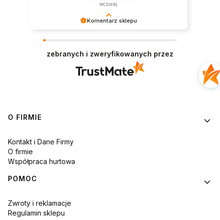
wczoraj
Komentarz sklepu
Dziękujemy za tak pozytywną recenzję – to
ogromna motywacja do dalszej pracy. 🙏
zebranych i zweryfikowanych przez
Linki w stopce
O FIRMIE
Kontakt i Dane Firmy
O firmie
Współpraca hurtowa
POMOC
Zwroty i reklamacje
Regulamin sklepu