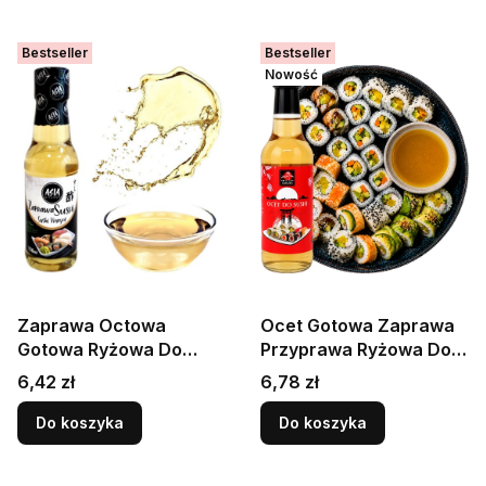
Bestseller
Bestseller
Nowość
Zaprawa Octowa
Ocet Gotowa Zaprawa
Gotowa Ryżowa Do
Przyprawa Ryżowa Do
Przygotowania Sushi
Sushi i Japońskich
Cena
Cena
6,42 zł
6,78 zł
150ml ASIA KITCHEN
Potraw 150ml SAKURA
Do koszyka
Do koszyka