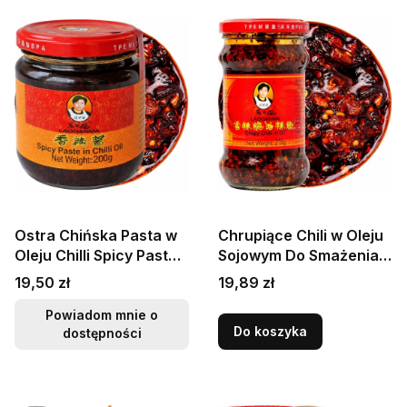
Ostra Chińska Pasta w
Chrupiące Chili w Oleju
Oleju Chilli Spicy Paste
Sojowym Do Smażenia
In Chili Oil 200g LAO
HOT Cripsy Chilli 210g
Cena
Cena
19,50 zł
19,89 zł
GAN MA
LAO GAN MA
Powiadom mnie o
Do koszyka
dostępności