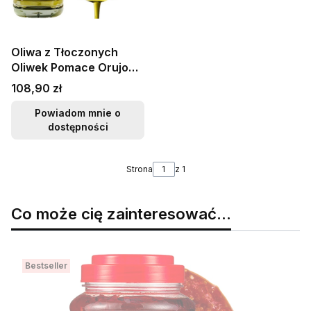
Oliwa z Tłoczonych
Oliwek Pomace Orujo
Olive Oil Virgin 5L
Cena
108,90 zł
5000ml KIER
Powiadom mnie o
dostępności
Strona
z 1
Co może cię zainteresować...
Bestseller