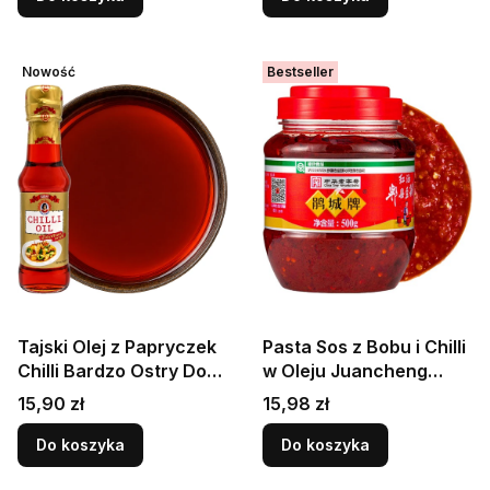
Nowość
Bestseller
Tajski Olej z Papryczek
Pasta Sos z Bobu i Chilli
Chilli Bardzo Ostry Do
w Oleju Juancheng
Smażenia Na Woku
Doubanjiang 500g
Cena
Cena
15,90 zł
15,98 zł
150ml SUREE
PIXIAN
Do koszyka
Do koszyka