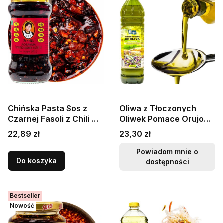
Chińska Pasta Sos z
Oliwa z Tłoczonych
Czarnej Fasoli z Chili Do
Oliwek Pomace Orujo
Smażenia w Woku 280g
Olive Oil Virgin 1L
Cena
Cena
22,89 zł
23,30 zł
LAO GAN MA
1000ml KIER
Powiadom mnie o
Do koszyka
dostępności
Bestseller
Nowość