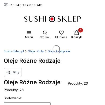
Tel:
+48 792 659 743
Produkty w koszyk
Otwórz wyszukiwarkę
Menu
Szukaj
Ulubione
Koszyk
Sushi-Sklep.pl
Oleje i Octy
Oleje Azjatyckie
Oleje Różne Rodzaje
Filtry
Oleje Różne Rodzaje
Produkty:
23
Produkty:
23
Lista produktów
Sortowanie: