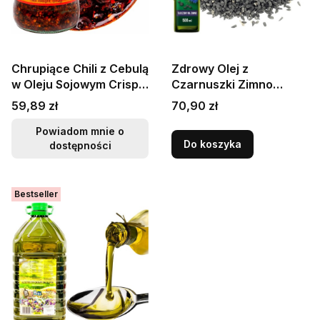
Chrupiące Chili z Cebulą
Zdrowy Olej z
w Oleju Sojowym Crispy
Czarnuszki Zimno
Chilli 670g LAO GAN MA
Tłoczony
Cena
Cena
59,89 zł
70,90 zł
Nierafinowany Omega3
500ml TARGROCH
Powiadom mnie o
Do koszyka
dostępności
Bestseller