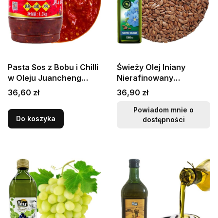
Pasta Sos z Bobu i Chilli
Świeży Olej lniany
w Oleju Juancheng
Nierafinowany
Doubanjiang 1,2kg
Tłoczony Na Zimno
Cena
Cena
36,60 zł
36,90 zł
PIXIAN
Omega-3 1000ml
TARGROCH
Powiadom mnie o
Do koszyka
dostępności