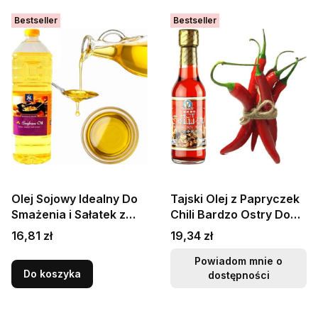
Bestseller
Bestseller
Olej Sojowy Idealny Do
Tajski Olej z Papryczek
Smażenia i Sałatek z
Chili Bardzo Ostry Do
Ziarna Soi 1 Litr 1000ml
Smażenia Na Woku
Cena
Cena
16,81 zł
19,34 zł
GOLDEN TURTLE
250ml HEALTHY BOY
BRAND
Powiadom mnie o
Do koszyka
dostępności