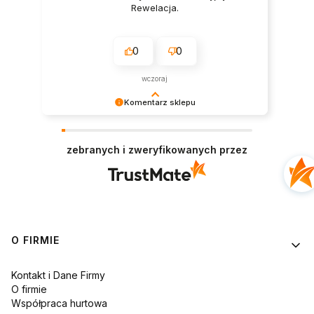
Rewelacja.
0
0
wczoraj
Komentarz sklepu
Dziękujemy za tak pozytywną recenzję – to
ogromna motywacja do dalszej pracy. 🙏
zebranych i zweryfikowanych przez
Linki w stopce
O FIRMIE
Kontakt i Dane Firmy
O firmie
Współpraca hurtowa