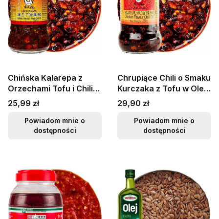
Chińska Kalarepa z
Chrupiące Chili o Smaku
Orzechami Tofu i Chili
Kurczaka z Tofu w Oleju
Do Smażenia w Woku
Hot Chicken 280g LAO
Cena
Cena
25,99 zł
29,90 zł
280g LAO GAN MA
GAN MA
Powiadom mnie o
Powiadom mnie o
dostępności
dostępności