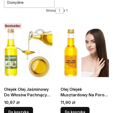
Domyślne
Strona
z 1
Bestseller
Olejek Olej Jaśminowy
Olej Olejek
Do Włosów Pachnący
Musztardowy Na Porost
Pielęgnacja 250ml KTC
Włosów Skóra Mustard
Cena
Cena
10,97 zł
11,90 zł
Oil Hair 250ml KTC
Do koszyka
Do koszyka