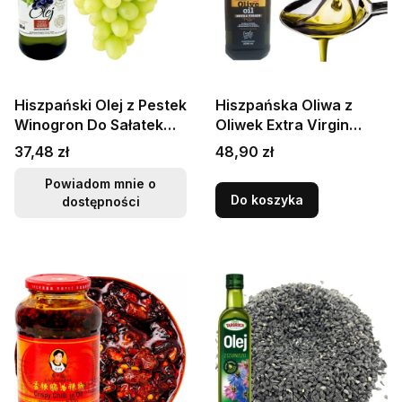
Hiszpański Olej z Pestek
Hiszpańska Oliwa z
Winogron Do Sałatek
Oliwek Extra Virgin
Gotowania 1 Litr 1000ml
Olive Oil 1 Litr 1000ml
Cena
Cena
37,48 zł
48,90 zł
KIER
KIER
Powiadom mnie o
Do koszyka
dostępności