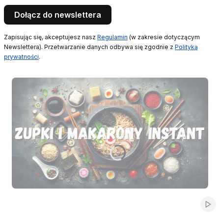
Dołącz do newslettera
Zapisując się, akceptujesz nasz
Regulamin
(w zakresie dotyczącym
Newslettera). Przetwarzanie danych odbywa się zgodnie z
Polityką
prywatności
.
Naciśnij Enter lub spację, aby otworzyć stronę.
Naciśnij Enter lub spację, aby otworzyć stronę.
Naciśnij Enter lub spację, aby otworzyć stronę.
Naciśnij Enter lub spację, aby otworzyć stronę.
Naciśnij Enter lub spację, aby otworzyć stronę.
Włą