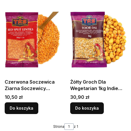
Czerwona Soczewica
Żółty Groch Dla
Ziarna Soczewicy
Wegetarian 1kg Indie
Zdrowe i Naturalne
Toor Dal 1000g TRS
Cena
Cena
10,50 zł
30,90 zł
500g TRS
Do koszyka
Do koszyka
Strona
z 1