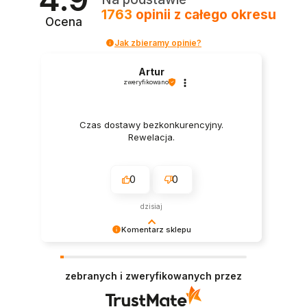
1763
opinii
z całego okresu
Ocena
Jak zbieramy opinie?
Artur
zweryfikowano
Czas dostawy bezkonkurencyjny.
Rewelacja.
0
0
dzisiaj
Komentarz sklepu
Dziękujemy za tak pozytywną recenzję – to
ogromna motywacja do dalszej pracy. 🙏
zebranych i zweryfikowanych przez