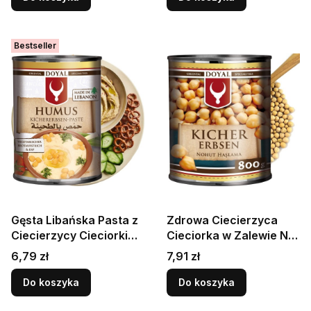
Bestseller
Gęsta Libańska Pasta z
Zdrowa Ciecierzyca
Ciecierzycy Cieciorki
Cieciorka w Zalewie Na
Arabska HUMUS
Humus Do Sałatek i Zup
Cena
Cena
6,79 zł
7,91 zł
Hummus 400g DOYAL
800g DOYAL
Do koszyka
Do koszyka