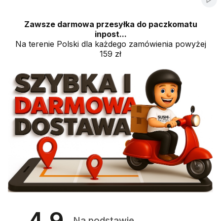
Włą
Zawsze darmowa przesyłka do paczkomatu
inpost...
Na terenie Polski dla każdego zamówienia powyżej
159 zł
4.9
Na podstawie