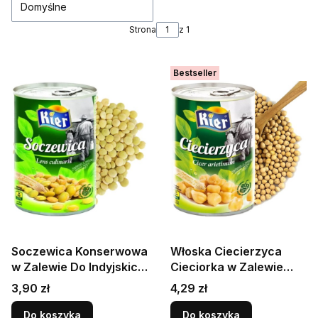
Domyślne
Strona
z 1
Bestseller
Soczewica Konserwowa
Włoska Ciecierzyca
w Zalewie Do Indyjskich
Cieciorka w Zalewie
Potraw Zdrowe 400g
Puszka Dieta
Cena
Cena
3,90 zł
4,29 zł
KIER
Bezglutenowa 400g
KIER
Do koszyka
Do koszyka