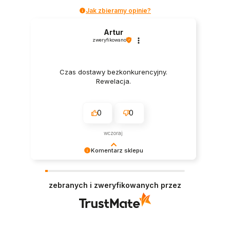
Jak zbieramy opinie?
Artur
zweryfikowano
Czas dostawy bezkonkurencyjny.
Rewelacja.
0
0
wczoraj
Komentarz sklepu
Dziękujemy za tak pozytywną recenzję – to
ogromna motywacja do dalszej pracy. 🙏
zebranych i zweryfikowanych przez