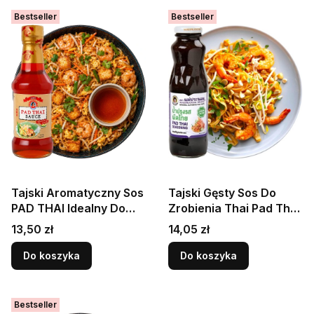
Bestseller
Bestseller
Tajski Aromatyczny Sos
Tajski Gęsty Sos Do
PAD THAI Idealny Do
Zrobienia Thai Pad Thai
Makaronu i Woka 295ml
Stir-Fry Sauce 390g
Cena
Cena
13,50 zł
14,05 zł
SUREE
MAEPRANOM BRAND
Do koszyka
Do koszyka
Bestseller