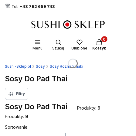
Tel:
+48 792 659 743
Produkty w koszyk
Otwórz wyszukiwarkę
Menu
Szukaj
Ulubione
Koszyk
Sushi-Sklep.pl
Sosy
Sosy Różne Smaki
Sosy Do Pad Thai
Filtry
Sosy Do Pad Thai
Produkty:
9
Produkty:
9
Lista produktów
Sortowanie: