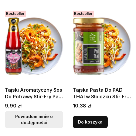
Bestseller
Bestseller
Tajski Aromatyczny Sos
Tajska Pasta Do PAD
Do Potrawy Stir-Fry Pad
THAI w Słoiczku Stir Fry
Thai 200ml ASIA
Thai Paste 113g HOUSE
Cena
Cena
9,90 zł
10,38 zł
KITCHEN
OF ASIA
Powiadom mnie o
Do koszyka
dostępności