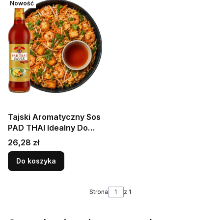
Nowość
Tajski Aromatyczny Sos
PAD THAI Idealny Do
Makaronu i Woka 690ml
Cena
26,28 zł
SUREE
Do koszyka
Strona
z 1