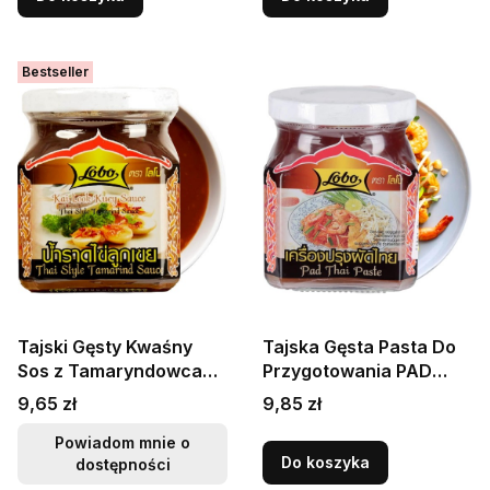
Bestseller
Tajski Gęsty Kwaśny
Tajska Gęsta Pasta Do
Sos z Tamaryndowca
Przygotowania PAD
Tamaryndu Do Pad Thai
THAI Stir-Fry w Słoiku
Cena
Cena
9,65 zł
9,85 zł
270g LOBO
280g LOBO
Powiadom mnie o
Do koszyka
dostępności