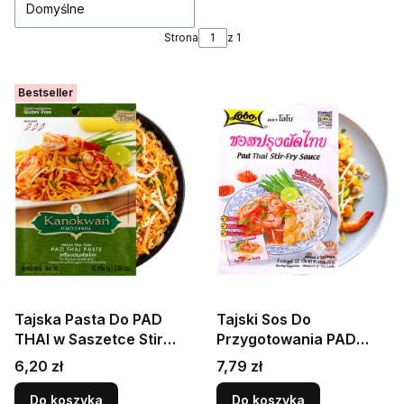
Domyślne
Strona
z 1
Bestseller
Tajska Pasta Do PAD
Tajski Sos Do
THAI w Saszetce Stir
Przygotowania PAD
Fry Thai Paste 72g
THAI Mieszanka Stir Fry
Cena
Cena
6,20 zł
7,79 zł
KANOKWAN
Do Woka 120g LOBO
Do koszyka
Do koszyka