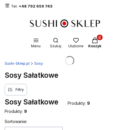
Tel:
+48 792 659 743
Produkty w koszyk
Otwórz wyszukiwarkę
Menu
Szukaj
Ulubione
Koszyk
Sushi-Sklep.pl
Sosy
Sosy Sałatkowe
Filtry
Sosy Sałatkowe
Produkty:
9
Produkty:
9
Lista produktów
Sortowanie: