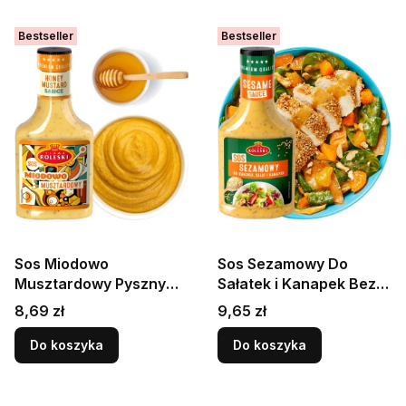
Bestseller
Bestseller
Sos Miodowo
Sos Sezamowy Do
Musztardowy Pyszny
Sałatek i Kanapek Bez
DIP Bez Konserwantów
Konserwantów 300g
Cena
Cena
8,69 zł
9,65 zł
Na Grilla 300g ROLESKI
ROLESKI
Do koszyka
Do koszyka