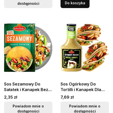
Do koszyka
dostępności
Sos Sezamowy Do
Sos Ogórkowy Do
Sałatek i Kanapek Bez
Tortilli i Kanapek Dla
Konserwantów
Wegan Bez
Cena
Cena
2,35 zł
7,69 zł
Saszetka 50g ROLESKI
Konserwantów 305g
ROLESKI
Powiadom mnie o
Powiadom mnie o
dostępności
dostępności