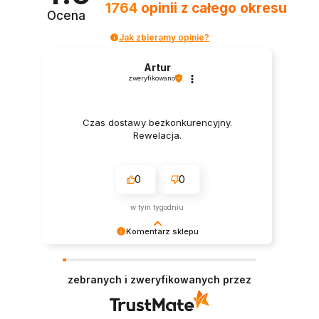
1764
opinii
z całego okresu
Ocena
Jak zbieramy opinie?
Artur
zweryfikowano
Czas dostawy bezkonkurencyjny.
Rewelacja.
0
0
w tym tygodniu
Komentarz sklepu
Dziękujemy za tak pozytywną recenzję – to
ogromna motywacja do dalszej pracy. 🙏
zebranych i zweryfikowanych przez