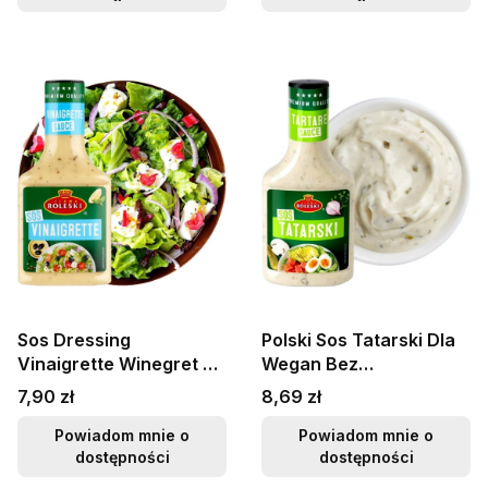
Sos Dressing
Polski Sos Tatarski Dla
Vinaigrette Winegret Do
Wegan Bez
Warzyw Sałatek i
Konserwantów Gęsty
Cena
Cena
7,90 zł
8,69 zł
Potraw 300g ROLESKI
Do Jajek 310g ROLESKI
Powiadom mnie o
Powiadom mnie o
dostępności
dostępności