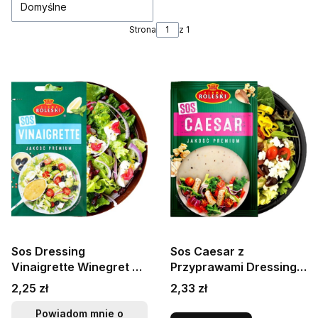
Domyślne
Strona
z 1
Sos Dressing
Sos Caesar z
Vinaigrette Winegret Do
Przyprawami Dressing
Sałatek i Potraw
Do Sałatek Sałatki
Cena
Cena
2,25 zł
2,33 zł
Saszeta 50g ROLESKI
Saszetka 50g ROLESKI
Powiadom mnie o