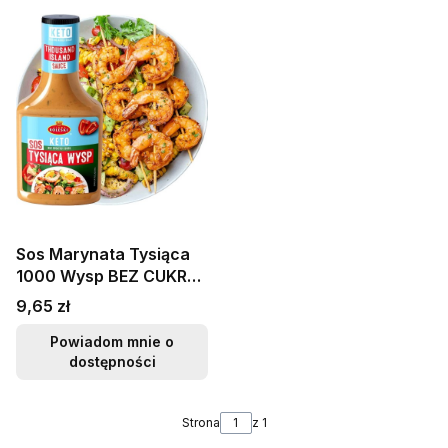
Sos Marynata Tysiąca
1000 Wysp BEZ CUKRU i
Konserwantów KETO
Cena
9,65 zł
300g ROLESKI
Powiadom mnie o
dostępności
Strona
z 1