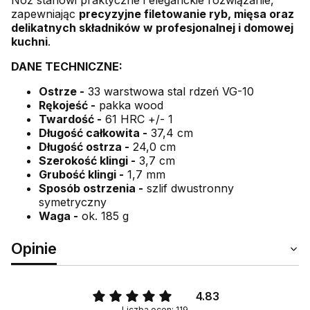
zapewniając
precyzyjne filetowanie ryb, mięsa oraz
delikatnych składników w profesjonalnej i domowej
kuchni
.
DANE TECHNICZNE:
Ostrze -
33 warstwowa stal rdzeń VG-10
Rękojeść -
pakka wood
Twardość -
61 HRC +/- 1
Długość całkowita -
37,4 cm
Długość ostrza -
24,0 cm
Szerokość klingi -
3,7 cm
Grubość klingi -
1,7 mm
Sposób ostrzenia -
szlif dwustronny
symetryczny
Waga -
ok. 185 g
Opinie
4.83
Liczba ocen: 119