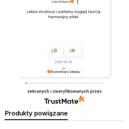
zweryfikowano
Lekka struktura i subtelny wygląd tworzą
harmonijny efekt.
0
0
2026-06-16
Komentarz sklepu
Ogromne dzięki za pozytywną opinię – mamy
nadzieję, że wkrótce spróbujesz także innych
zebranych i zweryfikowanych przez
naszych propozycji. 😉
Produkty powiązane