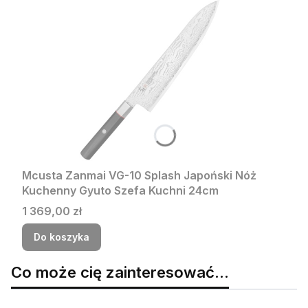
Mcusta Zanmai VG-10 Splash Japoński Nóż
Kuchenny Gyuto Szefa Kuchni 24cm
Cena
1 369,00 zł
Do koszyka
Co może cię zainteresować...