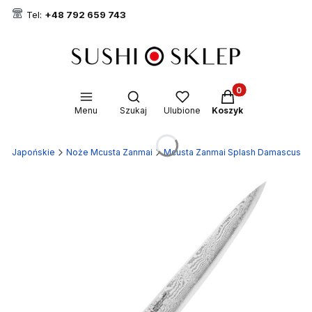
Tel:
+48 792 659 743
Produkty w koszyk
Otwórz wyszukiwarkę
Menu
Szukaj
Ulubione
Koszyk
że Japońskie
Noże Mcusta Zanmai
Mcusta Zanmai Splash Damascus