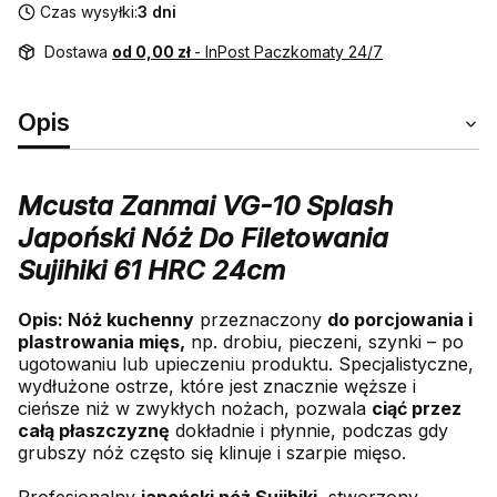
Czas wysyłki:
3 dni
Dostawa
od 0,00 zł
- InPost Paczkomaty 24/7
Opis
Mcusta Zanmai VG-10 Splash
Japoński Nóż Do Filetowania
Sujihiki 61 HRC 24cm
Opis: Nóż kuchenny
przeznaczony
do porcjowania i
plastrowania mięs,
np. drobiu, pieczeni, szynki – po
ugotowaniu lub upieczeniu produktu. Specjalistyczne,
wydłużone ostrze, które jest znacznie węższe i
cieńsze niż w zwykłych nożach, pozwala
ciąć przez
całą płaszczyznę
dokładnie i płynnie, podczas gdy
grubszy nóż często się klinuje i szarpie mięso.
Profesjonalny
japoński nóż Sujihiki
, stworzony