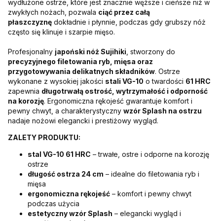
wydłużone ostrze, które jest znacznie węższe i cieńsze niż w
zwykłych nożach, pozwala
ciąć przez całą
płaszczyznę
dokładnie i płynnie, podczas gdy grubszy nóż
często się klinuje i szarpie mięso.
Profesjonalny
japoński nóż Sujihiki
, stworzony do
precyzyjnego filetowania ryb, mięsa oraz
przygotowywania delikatnych składników
. Ostrze
wykonane z wysokiej jakości
stali VG-10
o twardości
61 HRC
zapewnia
długotrwałą ostrość, wytrzymałość i odporność
na korozję
. Ergonomiczna rękojeść gwarantuje komfort i
pewny chwyt, a charakterystyczny
wzór Splash na ostrzu
nadaje nożowi elegancki i prestiżowy wygląd.
ZALETY PRODUKTU:
stal VG-10 61 HRC
– trwałe, ostre i odporne na korozję
ostrze
długość ostrza 24 cm
– idealne do filetowania ryb i
mięsa
ergonomiczna rękojeść
– komfort i pewny chwyt
podczas użycia
estetyczny wzór Splash
– elegancki wygląd i