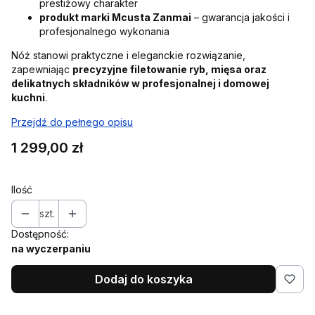
prestiżowy charakter
produkt marki Mcusta Zanmai
– gwarancja jakości i
profesjonalnego wykonania
Nóż stanowi praktyczne i eleganckie rozwiązanie,
zapewniając
precyzyjne filetowanie ryb, mięsa oraz
delikatnych składników w profesjonalnej i domowej
kuchni
.
Przejdź do pełnego opisu
Cena
1 299,00 zł
Ilość
szt.
Dostępność:
na wyczerpaniu
Dodaj do koszyka