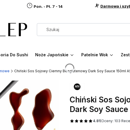
Darmowa i szy
Pon. - Pt. 7 - 14
oria Do Sushi
Noże Japońskie
Patelnie Wok
Zest
enowe
Chiński Sos Sojowy Ciemny Bezglutenowy Dark Soy Sauce 150ml 
Chiński Sos So
Dark Soy Sauce
4.81
(Oceny: 103 Recen