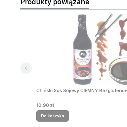
Produkty powiązane
Chiński Sos Sojowy CIEMNY Bezgluteno
Cena
10,90 zł
Do koszyka