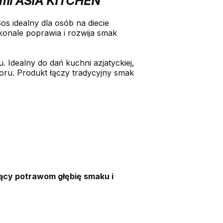
0ml ASIA KITCHEN
s idealny dla osób na diecie
onale poprawia i rozwija smak
 Idealny do dań kuchni azjatyckiej,
loru. Produkt łączy tradycyjny smak
jący potrawom głębię smaku i