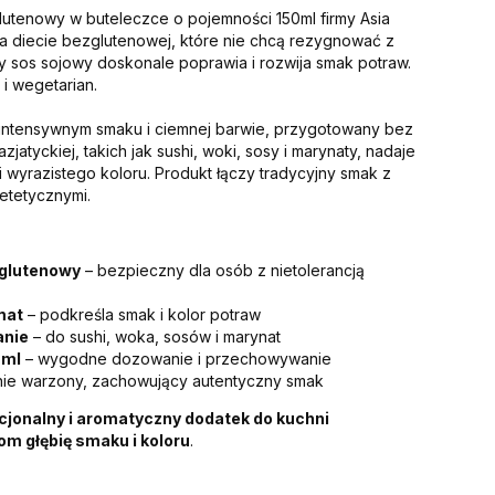
utenowy w buteleczce o pojemności 150ml firmy Asia
na diecie bezglutenowej, które nie chcą rezygnować z
y sos sojowy doskonale poprawia i rozwija smak potraw.
i wegetarian.
 intensywnym smaku i ciemnej barwie, przygotowany bez
zjatyckiej, takich jak sushi, woki, sosy i marynaty, nadaje
 wyrazistego koloru. Produkt łączy tradycyjny smak z
etetycznymi.
zglutenowy
– bezpieczny dla osób z nietolerancją
mat
– podkreśla smak i kolor potraw
anie
– do sushi, woka, sosów i marynat
 ml
– wygodne dozowanie i przechowywanie
lnie warzony, zachowujący autentyczny smak
cjonalny i aromatyczny dodatek do kuchni
om głębię smaku i koloru
.