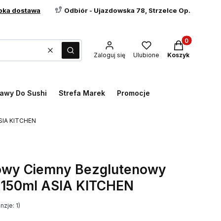
bka dostawa
Odbiór - Ujazdowska 78, Strzelce Op.
Produkty w ko
Wyczyść
Szukaj
Zaloguj się
Ulubione
Koszyk
awy Do Sushi
Strefa Marek
Promocje
ASIA KITCHEN
jowy Ciemny Bezglutenowy
 150ml ASIA KITCHEN
zje: 1)