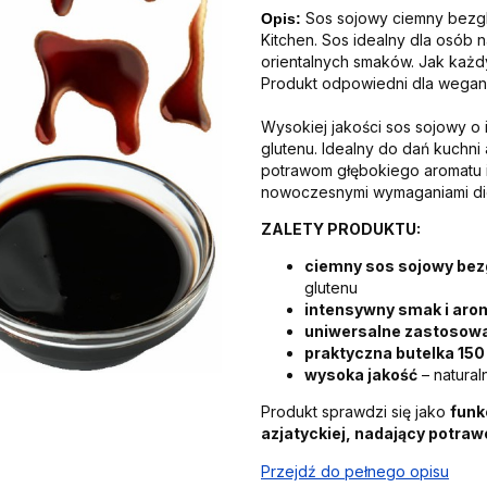
Sos sojowy ciemny bezgl
Opis:
Kitchen. Sos idealny dla osób 
orientalnych smaków. Jak każd
Produkt odpowiedni dla wegan 
Wysokiej jakości sos sojowy o
glutenu. Idealny do dań kuchni a
potrawom głębokiego aromatu i
nowoczesnymi wymaganiami di
ZALETY PRODUKTU:
ciemny sos sojowy be
glutenu
intensywny smak i aro
uniwersalne zastosow
praktyczna butelka 150
wysoka jakość
– natura
Produkt sprawdzi się jako
funk
azjatyckiej, nadający potraw
Przejdź do pełnego opisu