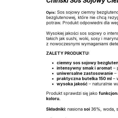
Chiński Sos Sojowy Ci
Sos sojowy ciemny bezglutenow
Opis:
bezglutenowej, które nie chcą rez
potraw. Produkt odpowiedni dla weg
Wysokiej jakości sos sojowy o inte
takich jak sushi, woki, sosy i mary
z nowoczesnymi wymaganiami diete
ZALETY PRODUKTU:
ciemny sos sojowy bezglute
intensywny smak i aromat
– 
uniwersalne zastosowanie
– 
praktyczna butelka 150 ml
– 
wysoka jakość
– naturalnie 
Produkt sprawdzi się jako
funkcjon
koloru
.
Składniki:
nasiona
soi
36%, woda, só