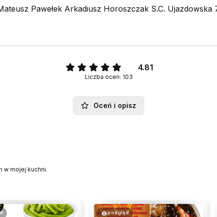
Mateusz Pawełek Arkadiusz Horoszczak S.C. Ujazdowska 7
4.81
Liczba ocen: 103
Oceń i opisz
 w mojej kuchni.
d
podgląd