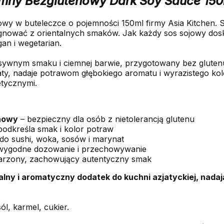
emny Bezglutenowy Dark Soy Sauce 15
y w buteleczce o pojemności 150ml firmy Asia Kitchen. So
ygnować z orientalnych smaków. Jak każdy sos sojowy dosk
an i wegetarian.
nsywnym smaku i ciemnej barwie, przygotowany bez glutenu.
naty, nadaje potrawom głębokiego aromatu i wyrazistego ko
tycznymi.
nowy
– bezpieczny dla osób z nietolerancją glutenu
podkreśla smak i kolor potraw
do sushi, woka, sosów i marynat
wygodne dozowanie i przechowywanie
warzony, zachowujący autentyczny smak
alny i aromatyczny dodatek do kuchni azjatyckiej, nada
l, karmel, cukier.