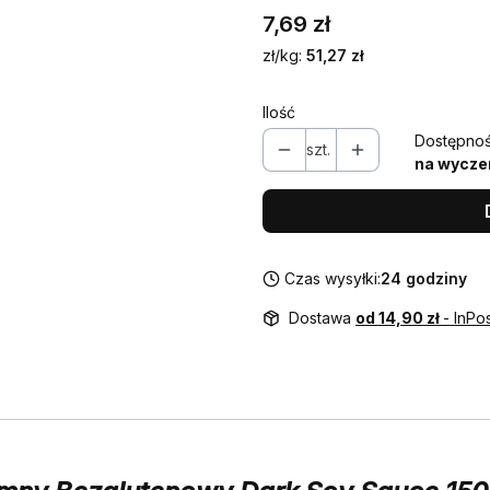
Cena
7,69 zł
zł/kg:
51,27 zł
Ilość
Dostępnoś
szt.
na wycze
Czas wysyłki:
24 godziny
Dostawa
od 14,90 zł
- InPo