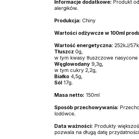
Informacje dodatkowe:
Produkt od
alergików.
Produkcja:
Chiny
Wartości odżywcze w 100ml prod
Wartość energetyczna
: 252kJ/57k
Tłuszcz
0g,
w tym kwasy tłuszczowe nasycone 
Węglowodany
9,3g,
w tym cukry 2,2g,
Białko
4,5g,
Sól
17g.
Masa netto:
150ml
Sposób przechowywania:
Przecho
lodówce.
Data ważności:
Produkty większośc
pozwala na długą datę przydatności