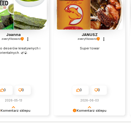
Joanna
JANUSZ
zweryfikowano
zweryfikowano
do deserów kreatywnych i
Super towar
orientalnych. 🌿🍘.
0
0
0
0
2026-05-13
2026-06-03
Komentarz sklepu
Komentarz sklepu
owolenie jest dla nas
Twoje słowa karmią nas lepiej niż
sze – cieszymy się, że
własne produkty 😂.
yło na plus!