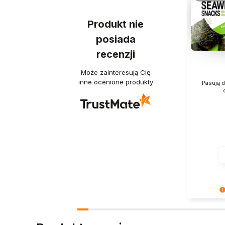
Produkt nie
posiada
recenzji
Może zainteresują Cię
inne ocenione produkty
Pasują 
Twoje zad
najważniej
wszystko b