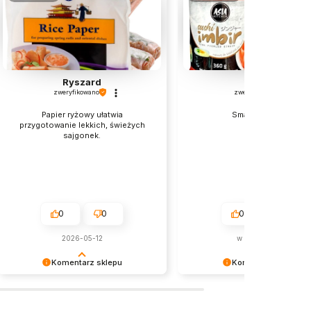
Ryszard
Ewa
zweryfikowano
zweryfikowano
Papier ryżowy ułatwia
Smaczny artykuł
przygotowanie lekkich, świeżych
sajgonek.
0
0
0
0
2026-05-12
w tym miesiącu
Komentarz sklepu
Komentarz sklepu
Super, że smakowało! 🥢
Dziękujemy za miłe słowa! 😊
Zapraszamy ponownie po więcej
Bardzo się cieszymy, że prod
pyszności.
spełnił oczekiwania.