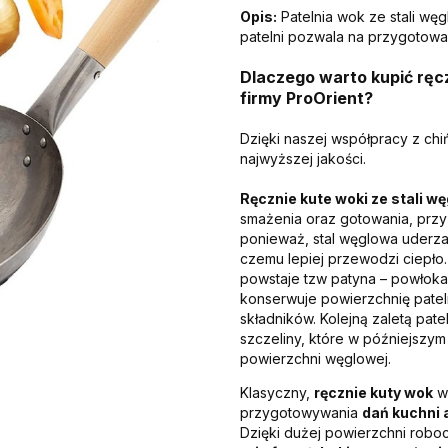
Opis:
Patelnia wok ze stali węg
patelni pozwala na przygotowa
Dlaczego warto kupić ręcz
firmy ProOrient?
Dzięki naszej współpracy z ch
najwyższej jakości.
Ręcznie kute woki ze stali w
smażenia oraz gotowania, przy 
ponieważ, stal węglowa uderza
czemu lepiej przewodzi ciepło.
powstaje tzw patyna – powłoka
konserwuje powierzchnię pate
składników. Kolejną zaletą pate
szczeliny, które w późniejszym
powierzchni węglowej.
Klasyczny,
ręcznie kuty wok
w
przygotowywania
dań kuchni 
Dzięki dużej powierzchni robo