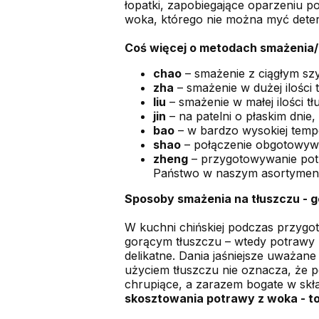
łopatki, zapobiegające oparzeniu 
woka, którego nie można myć dete
Coś więcej o metodach smażenia
chao
– smażenie z ciągłym szyb
zha
– smażenie w dużej ilości
liu
– smażenie w małej ilości tł
jin
– na patelni o płaskim dnie,
bao
– w bardzo wysokiej temp
shao
– połączenie obgotowywa
zheng
– przygotowywanie potr
Państwo w naszym asortymenc
Sposoby smażenia na tłuszczu - g
W kuchni chińskiej podczas przyg
gorącym tłuszczu – wtedy potrawy b
delikatne. Dania jaśniejsze uważa
użyciem tłuszczu nie oznacza, że po
chrupiące, a zarazem bogate w skł
skosztowania potrawy z woka - to