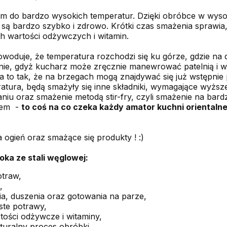
em do bardzo wysokich temperatur. Dzięki obróbce w wyso
bardzo szybko i zdrowo. Krótki czas smażenia sprawia, 
h wartości odżywczych i witamin.
owoduje, że temperatura rozchodzi się ku górze, gdzie na d
cznie, gdyż kucharz może zręcznie manewrować patelnią i 
 to tak, że na brzegach mogą znajdywać się już wstępni
ratura, będą smażyły się inne składniki, wymagające wyższ
niu oraz smażenie metodą stir-fry, czyli smażenie na bar
iem -
to coś na co czeka każdy amator kuchni orientaln
ogień oraz smażące się produkty ! :)
oka ze stali węglowej:
traw,
,
a, duszenia oraz gotowania na parze,
ste potrawy,
ości odżywcze i witaminy,
aturalny proces obróbki,