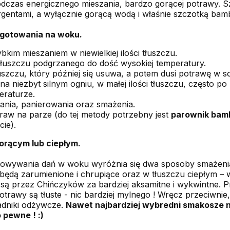
podczas energicznego mieszania, bardzo gorącej potrawy.
rgentami, a wyłącznie gorącą wodą i właśnie szczotką b
/gotowania na woku.
kim mieszaniem w niewielkiej ilości tłuszczu.
 tłuszczu podgrzanego do dość wysokiej temperatury.
uszczu, który później się usuwa, a potem dusi potrawę w so
 na niezbyt silnym ogniu, w małej ilości tłuszczu, często p
eraturze.
nia, panierowania oraz smażenia.
aw na parze (do tej metody potrzebny jest
parownik ba
ie).
orącym lub ciepłym.
otowywania dań w woku wyróżnia się dwa sposoby smażeni
ędą zarumienione i chrupiące oraz w tłuszczu ciepłym – w
ne są przez Chińczyków za bardziej aksamitne i wykwintne
trawy są tłuste - nic bardziej mylnego ! Wręcz przeciwnie,
adniki odżywcze.
Nawet najbardziej wybredni smakosze 
 pewne ! :)