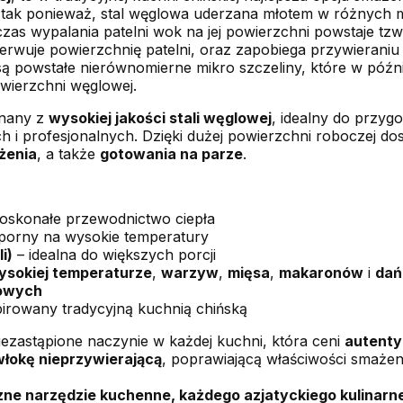
ę tak ponieważ, stal węglowa uderzana młotem w różnych mi
czas wypalania patelni wok na jej powierzchni powstaje t
serwuje powierzchnię patelni, oraz zapobiega przywierani
j są powstałe nierównomierne mikro szczeliny, które w póź
wierzchni węglowej.
nany z
wysokiej jakości stali węglowej
, idealny do przy
 profesjonalnych. Dzięki dużej powierzchni roboczej do
żenia
, a także
gotowania na parze
.
oskonałe przewodnictwo ciepła
dporny na wysokie temperatury
i)
– idealna do większych porcji
ysokiej temperaturze
,
warzyw
,
mięsa
,
makaronów
i
dań
owych
pirowany tradycyjną kuchnią chińską
iezastąpione naczynie w każdej kuchni, która ceni
autenty
włokę nieprzywierającą
, poprawiającą właściwości smaże
zne narzędzie kuchenne, każdego azjatyckiego kulinarne