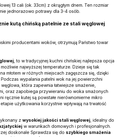
lowej 13 cali (ok. 33cm) z okrągłym dnem. Ten rozmiar
nie jednorazowo potrawy dla 3-4 osób.
nie kutą chińską patelnie ze stali węglowej
ińskimi producentami woków, otrzymują Państwo towar
ęglowej
, to w tradycyjnej kuchni chińskiej najlepsza opcja
możliwie najwyższej temperaturze. Dzieje się tak
na młotem w różnych miejscach zagęszcza się, dzięki
 Podczas wypalania patelni wok na jej powierzchni
 węglowa, która zapewnia łatwiejsze smażenie,
lni, oraz zapobiega przywieraniu do woka smażonych
lni ręcznie kutej są powstałe nierównomierne mikro
 etapie użytkowania korzystnie wpływają na trwałość
ykonany z
wysokiej jakości stali węglowej
, idealny do
azjatyckiej
w warunkach domowych i profesjonalnych.
czej doskonale Sprawdza się do
szybkiego smażenia