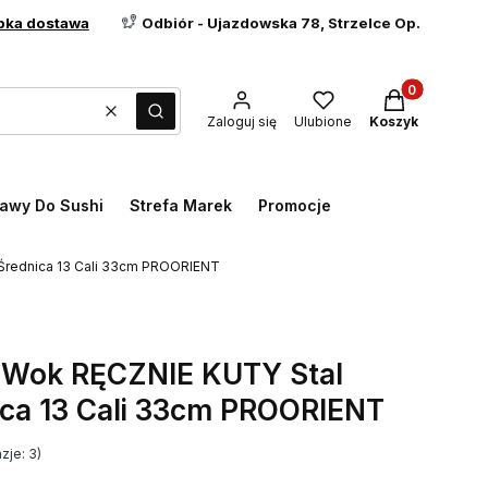
bka dostawa
Odbiór - Ujazdowska 78, Strzelce Op.
Produkty w ko
Wyczyść
Szukaj
Zaloguj się
Ulubione
Koszyk
awy Do Sushi
Strefa Marek
Promocje
 Średnica 13 Cali 33cm PROORIENT
i Wok RĘCZNIE KUTY Stal
ca 13 Cali 33cm PROORIENT
zje: 3)