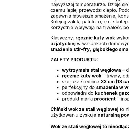
najwyższej temperaturze. Dzieje si
czemu lepiej przewodzi ciepło. Pod
zapewnia łatwiejsze smażenie, kon
Kolejną zaletą patelni ręcznie kute
korzystnie wpływają na trwałość po
Klasyczny,
ręcznie kuty wok
wyko
azjatyckiej
w warunkach domowych i
smażenia stir-fry
,
głębokiego sma
ZALETY PRODUKTU:
wytrzymała stal węglowa
– d
ręcznie kuty wok
– trwały, o
szeroka średnica
33 cm (13 cal
perfekcyjny do
smażenia w w
odpowiedni do
kuchenek gaz
produkt marki
proorient
– ins
Chiński wok ze stali węglowej
to n
użytkowaniu zyskuje
naturalną po
Wok ze stali węglowej to nieodłąc