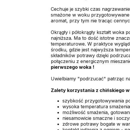
Cechuje je szybki czas nagrzewani
smażone w woku przygotowywane są 
aromat, przy tym nie tracąc cennyc
Okrągły i półokrągły kształt woka p
najniższa. Ma to dość istotne zna
temperaturowe. W praktyce wygląda
środku, gdzie jest najwyższa tempe
składników potrawy dzięki podrzuca
połączeniu z energicznym mieszan
pierwszego woka !
Uwielbiamy "podrzucać" patrząc na 
Zalety korzystania z chińskiego w
szybkość przygotowywania po
wysoka temperatura smażenia
możliwość smażenia, gotowani
niesamowicie smaczne i soczy
zdrowe potrawy bogate w wart
kontakt jedzenia z ogniem - n