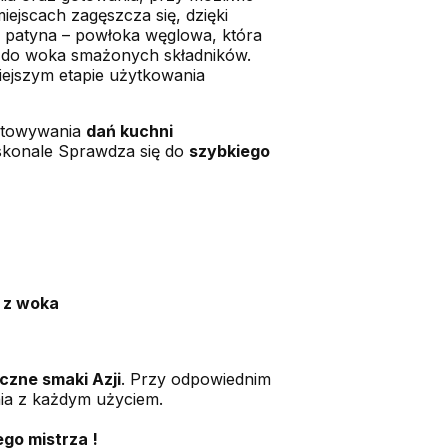
ejscach zagęszcza się, dzięki
zw patyna – powłoka węglowa, która
u do woka smażonych składników.
niejszym etapie użytkowania
gotowywania
dań kuchni
skonale Sprawdza się do
szybkiego
 z woka
czne smaki Azji
. Przy odpowiednim
nia z każdym użyciem.
go mistrza !