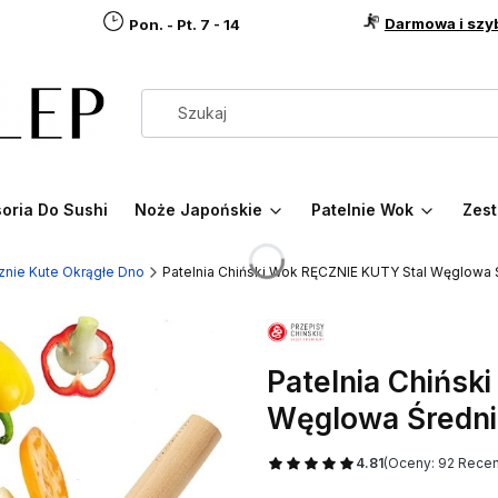
Darmowa i szy
Pon. - Pt. 7 - 14
oria Do Sushi
Noże Japońskie
Patelnie Wok
Zest
znie Kute Okrągłe Dno
Patelnia Chiński Wok RĘCZNIE KUTY Stal Węglowa
Patelnia Chińsk
Węglowa Średni
4.81
(Oceny: 92 Recen