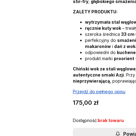
stir-fry
,
głębokiego smażeni
ZALETY PRODUKTU:
wytrzymała stal węglo
ręcznie kuty wok
– trwa
szeroka średnica
33 cm (
perfekcyjny do
smażeni
makaronów
i
dań z wok
odpowiedni do
kuchene
produkt marki
proorient
Chiński wok ze stali węglowe
autentyczne smaki Azji
. Prz
nieprzywierającą
, poprawiają
Przejdź do pełnego opisu
Cena
175,00 zł
Dostępność:
brak towaru
Powi