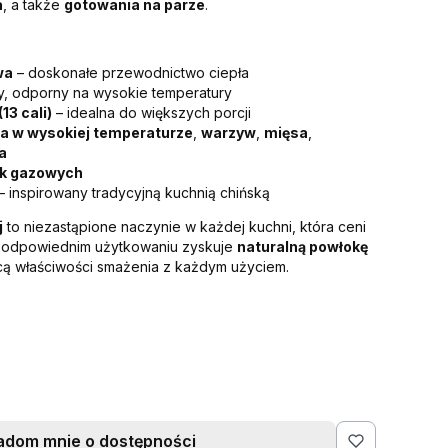
a
, a także
gotowania na parze
.
wa
– doskonałe przewodnictwo ciepła
ły, odporny na wysokie temperatury
13 cali)
– idealna do większych porcji
a w wysokiej temperaturze
,
warzyw
,
mięsa
,
a
k gazowych
– inspirowany tradycyjną kuchnią chińską
j
to niezastąpione naczynie w każdej kuchni, która ceni
y odpowiednim użytkowaniu zyskuje
naturalną powłokę
cą właściwości smażenia z każdym użyciem.
adom mnie o dostępności