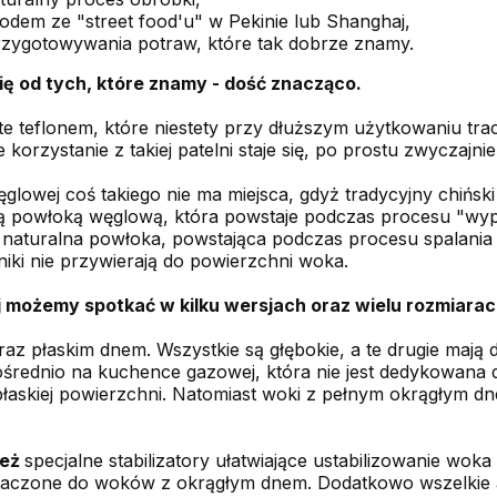
rodem ze "street food'u" w Pekinie lub Shanghaj,
zygotowywania potraw, które tak dobrze znamy.
się od tych, które znamy - dość znacząco.
 teflonem, które niestety przy dłuższym użytkowaniu tracą
korzystanie z takiej patelni staje się, po prostu zwyczajni
glowej coś takiego nie ma miejsca, gdyż tradycyjny chiński 
 są powłoką węglową, która powstaje podczas procesu "wy
 naturalna powłoka, powstająca podczas procesu spalania 
niki nie przywierają do powierzchni woka.
j możemy spotkać w kilku wersjach oraz wielu rozmiarac
oraz płaskim dnem. Wszystkie są głębokie, a te drugie maj
średnio na kuchence gazowej, która nie jest dedykowana
askiej powierzchni. Natomiast woki z pełnym okrągłym dn
ież
specjalne stabilizatory ułatwiające ustabilizowanie wo
aczone do woków z okrągłym dnem. Dodatkowo wszelkie akce