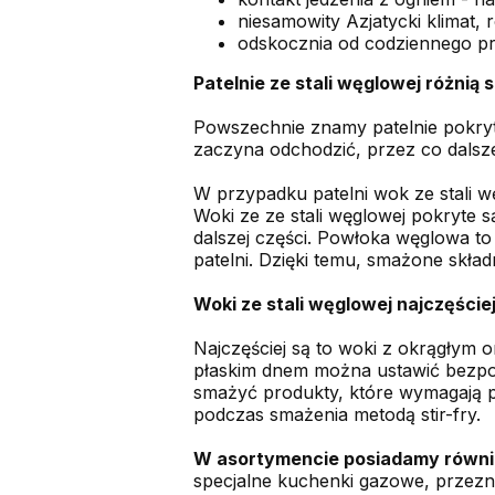
niesamowity Azjatycki klimat, 
odskocznia od codziennego pr
Patelnie ze stali węglowej różnią 
Powszechnie znamy patelnie pokryte
zaczyna odchodzić, przez co dalsze 
W przypadku patelni wok ze stali wę
Woki ze ze stali węglowej pokryte
dalszej części. Powłoka węglowa to
patelni. Dzięki temu, smażone skład
Woki ze stali węglowej najczęście
Najczęściej są to woki z okrągłym 
płaskim dnem można ustawić bezpo
smażyć produkty, które wymagają pł
podczas smażenia metodą stir-fry.
W asortymencie posiadamy równ
specjalne kuchenki gazowe, przezn