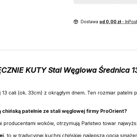
Dostawa
od 0,00 zł
- InPo
RĘCZNIE KUTY Stal Węglowa Średnica 1
j 13 cali (ok. 33cm) z okrągłym dnem. Ten rozmiar patelni
 chińską patelnie ze stali węglowej firmy ProOrient?
mi producentami woków, otrzymują Państwo towar najwyższe
ej
, to w tradycyjnej kuchni chińskiej najlepsza opcja smaż