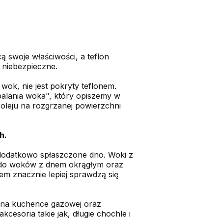
 swoje właściwości, a teflon
e niebezpieczne.
wok, nie jest pokryty teflonem.
palania woka", który opiszemy w
oleju na rozgrzanej powierzchni
h.
ą dodatkowo spłaszczone dno. Woki z
 do woków z dnem okrągłym oraz
em znacznie lepiej sprawdzą się
ka na kuchence gazowej oraz
soria takie jak, długie chochle i