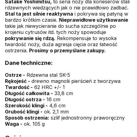
Satake Yoshimitsu,
to seria noży dla koneserów stali
rdzewnych wiedzących jak o nie prawidłowo zadbać.
Stal ta jest silnie reaktywna
i pokrywa się patyną w
bardzo krótkim czasie.
Nieprawidłowe użytkowanie
takie jak niewycieranie do sucha szczególnie po
krojeniu cytrusów itd. tych noży spowoduje
pokrywanie się rdzą.
Rekompensuje to wysoka
twardość noży, duża agresja cięcia oraz łatwość
ostrzenia.
Prosimy o przemyślane zakupy.
Dane techniczne:
Ostrze -
Rdzewna stal SK-5
Rękojeść -
drewno magnolii pierścień z tworzywa
Twardość -
62 HRC +/- 1
Długość całkowita -
33,8 cm
Długość ostrza -
16 cm
Szerokość klingi -
4,6 cm
Grubość klingi -
ok. 2,1 mm
Sposób ostrzenia:
szlif jednostronny praworęczny
Waga -
ok. 105 g