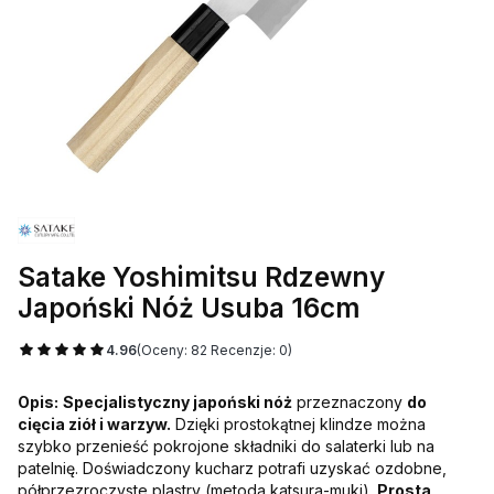
Satake Yoshimitsu Rdzewny
Japoński Nóż Usuba 16cm
4.96
(Oceny: 82 Recenzje: 0)
Opis:
Specjalistyczny japoński nóż
przeznaczony
do
cięcia ziół i warzyw.
Dzięki prostokątnej klindze można
szybko przenieść pokrojone składniki do salaterki lub na
patelnię. Doświadczony kucharz potrafi uzyskać ozdobne,
półprzezroczyste plastry (metoda katsura-muki).
Prosta