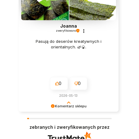
Joanna
zweryfikowano
Pasują do deserów kreatywnych i
orientalnych. 🌿🍘.
0
0
2026-05-13
Komentarz sklepu
Twoje zadowolenie jest dla nas najważniejsze –
cieszymy się, że wszystko było na plus!
zebranych i zweryfikowanych przez