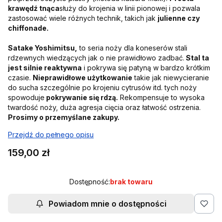
krawędź tnąca
służy do krojenia w linii pionowej i pozwala
zastosować wiele różnych technik, takich jak
julienne czy
chiffonade.
Satake Yoshimitsu,
to seria noży dla koneserów stali
rdzewnych wiedzących jak o nie prawidłowo zadbać.
Stal ta
jest silnie reaktywna
i pokrywa się patyną w bardzo krótkim
czasie.
Nieprawidłowe użytkowanie
takie jak niewycieranie
do sucha szczególnie po krojeniu cytrusów itd. tych noży
spowoduje
pokrywanie się rdzą.
Rekompensuje to wysoka
twardość noży, duża agresja cięcia oraz łatwość ostrzenia.
Prosimy o przemyślane zakupy.
Przejdź do pełnego opisu
Cena
159,00 zł
Dostępność:
brak towaru
Powiadom mnie o dostępności