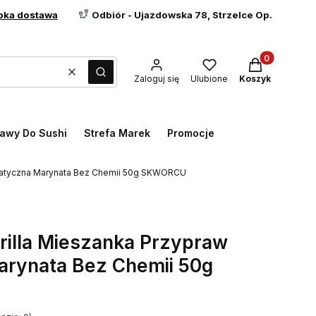
bka dostawa
Odbiór - Ujazdowska 78, Strzelce Op.
Produkty w ko
Wyczyść
Szukaj
Zaloguj się
Ulubione
Koszyk
awy Do Sushi
Strefa Marek
Promocje
omatyczna Marynata Bez Chemii 50g SKWORCU
rilla Mieszanka Przypraw
rynata Bez Chemii 50g