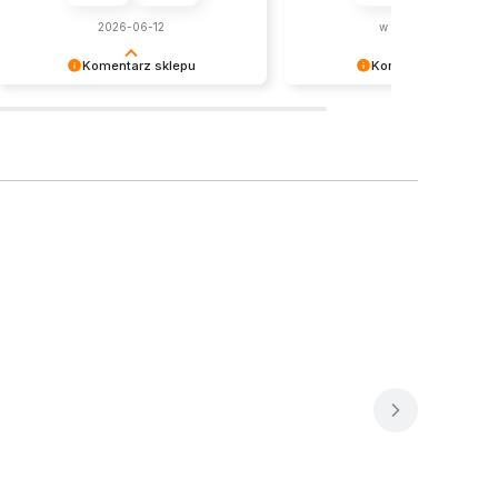
2026-06-12
w tym tygodniu
Komentarz sklepu
Komentarz sklepu
To nie my – to magia Azji ukryta w
Dziękujemy za miłe słowa! 😊
paczuszce 🧧😉.
Bardzo się cieszymy, że prod
spełnił oczekiwania.