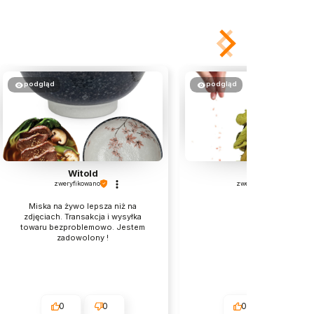
podgląd
podgląd
Witold
Iwona
zweryfikowano
zweryfikowano
Miska na żywo lepsza niż na
Super!
zdjęciach. Transakcja i wysyłka
towaru bezproblemowo. Jestem
zadowolony !
0
0
0
0