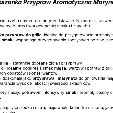
ieszanka Przypraw Aromatyczna Maryn
nie trzeba chyba nikomu przedstawiać. Najbardziej uniwers
wanych mięs i warzyw pełnię smaku i zapachu.
a przypraw do grilla
, idealna do przygotowania aromatycz
y
smak
i wspomaga przygotowanie soczystych potraw, zac
illa
– starannie dobrane zioła i przyprawy
k – idealnie podkreśla smak
mięsa
, warzyw i potraw z grill
nych dodatków i konserwantów
– doskonała jako
przyprawa
i
marynata
do grillowania mi
arancja wysokiej jakości i świeżości składników
który nadaje potrawom intensywny
smak
i aromat, idealny
.
 papryka słodka i ostra, majeranek, kolendra mielona, jałow
a, cukier.