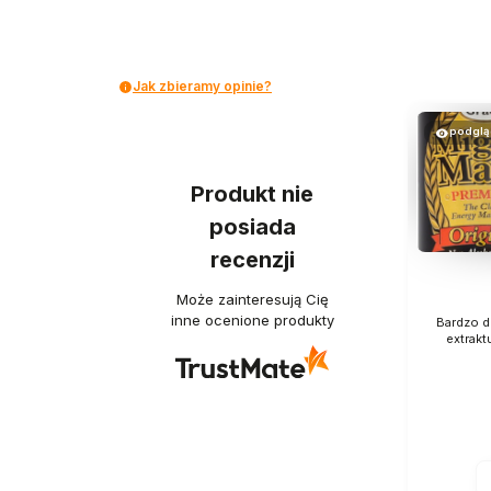
Jak zbieramy opinie?
podglą
Produkt nie
posiada
recenzji
Może zainteresują Cię
inne ocenione produkty
Bardzo d
extrakt