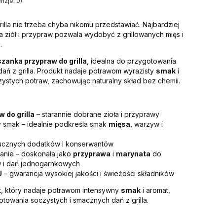
nzje: 0)
illa nie trzeba chyba nikomu przedstawiać. Najbardziej
 ziół i przypraw pozwala wydobyć z grillowanych mięs i
.
zanka przypraw do grilla
, idealna do przygotowania
ań z grilla. Produkt nadaje potrawom wyrazisty
smak
i
tych potraw, zachowując naturalny skład bez chemii.
 do grilla
– starannie dobrane zioła i przyprawy
y smak – idealnie podkreśla smak
mięsa
, warzyw i
ztucznych dodatków i konserwantów
anie – doskonała jako
przyprawa
i
marynata
do
yw i dań jednogarnkowych
U
– gwarancja wysokiej jakości i świeżości składników
t, który nadaje potrawom intensywny
smak
i aromat,
towania soczystych i smacznych dań z grilla.