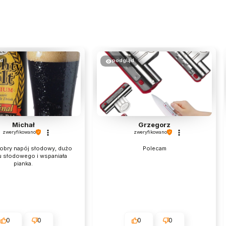
d
podgląd
Michał
Grzegorz
zweryfikowano
zweryfikowano
obry napój słodowy, dużo
Polecam
u słodowego i wspaniała
pianka.
0
0
0
0