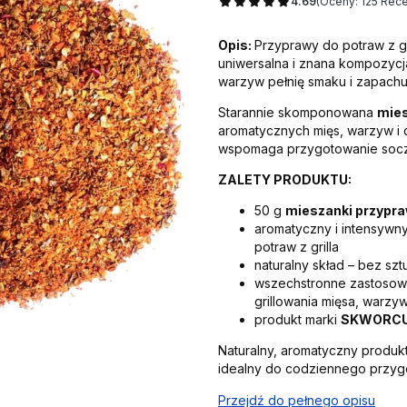
4.69
(Oceny: 125 Rece
Opis:
Przyprawy do potraw z gr
uniwersalna i znana kompozycja
warzyw pełnię smaku i zapachu
Starannie skomponowana
mies
aromatycznych mięs, warzyw i d
wspomaga przygotowanie soczys
ZALETY PRODUKTU:
50 g
mieszanki przypraw
aromatyczny i intensywn
potraw z grilla
naturalny skład – bez s
wszechstronne zastosow
grillowania mięsa, warz
produkt marki
SKWORC
Naturalny, aromatyczny produk
idealny do codziennego przygo
Przejdź do pełnego opisu