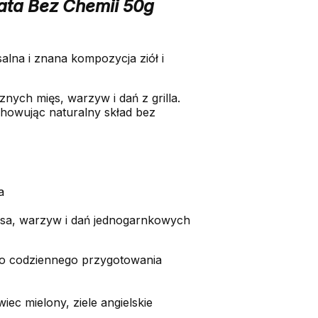
ata Bez Chemii 50g
alna i znana kompozycja ziół i
nych mięs, warzyw i dań z grilla.
howując naturalny skład bez
a
ęsa, warzyw i dań jednogarnkowych
 do codziennego przygotowania
iec mielony, ziele angielskie