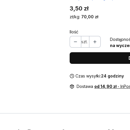
Cena
3,50 zł
zł/kg:
70,00 zł
Ilość
Dostępnoś
szt.
na wycze
Czas wysyłki:
24 godziny
Dostawa
od 14,90 zł
- InPo