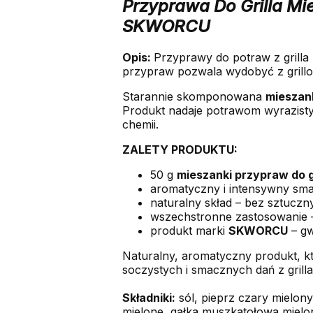
Przyprawa Do Grilla M
SKWORCU
Opis:
Przyprawy do potraw z grilla 
przypraw pozwala wydobyć z grillo
Starannie skomponowana
mieszank
Produkt nadaje potrawom wyrazist
chemii.
ZALETY PRODUKTU:
50 g
mieszanki przypraw do gr
aromatyczny i intensywny sma
naturalny skład – bez sztucz
wszechstronne zastosowanie 
produkt marki
SKWORCU
– gw
Naturalny, aromatyczny produkt, 
soczystych i smacznych dań z grilla
Składniki:
sól, pieprz czary mielony,
mielone, gałka muszkatołowa mielon