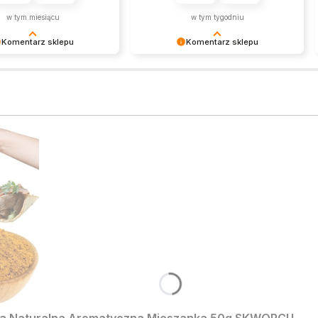
w tym miesiącu
w tym tygodniu
Komentarz sklepu
Komentarz sklepu
 smakowało! 🥢
Twoja recenzja trafiła do naszego
y ponownie po więcej
TOP 10 – razem z ramenem
.
oczywiście! 🍜⭐