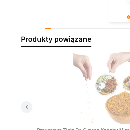
Super, że
Zapraszam
pyszności
Produkty powiązane