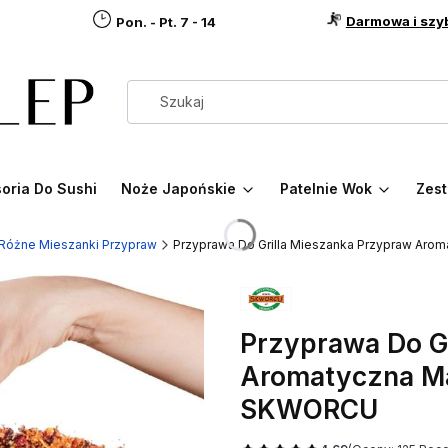
Darmowa i szy
Pon. - Pt. 7 - 14
oria Do Sushi
Noże Japońskie
Patelnie Wok
Zest
Różne Mieszanki Przypraw
Przyprawa Do Grilla Mieszanka Przypraw Ar
Przyprawa Do G
Aromatyczna Ma
SKWORCU