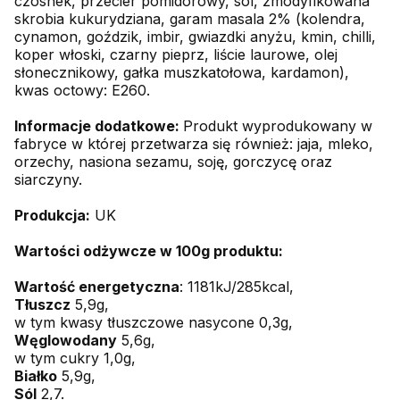
czosnek, przecier pomidorowy, sól, zmodyfikowana
skrobia kukurydziana, garam masala 2% (kolendra,
cynamon, goździk, imbir, gwiazdki anyżu, kmin, chilli,
koper włoski, czarny pieprz, liście laurowe, olej
słonecznikowy, gałka muszkatołowa, kardamon),
kwas octowy: E260.
Informacje dodatkowe:
Produkt wyprodukowany w
fabryce w której przetwarza się również: jaja, mleko,
orzechy, nasiona sezamu, soję, gorczycę oraz
siarczyny.
Produkcja:
UK
Wartości odżywcze w 100g produktu:
Wartość energetyczna
: 1181kJ/285kcal,
Tłuszcz
5,9g,
w tym kwasy tłuszczowe nasycone 0,3g,
Węglowodany
5,6g,
w tym cukry 1,0g,
Białko
5,9g,
Sól
2,7.