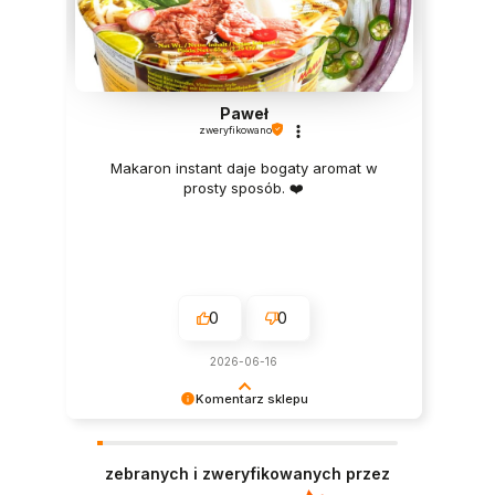
Paweł
zweryfikowano
Makaron instant daje bogaty aromat w
prosty sposób. ❤️
0
0
2026-06-16
Komentarz sklepu
Ogromne dzięki za pozytywną opinię – mamy
nadzieję, że wkrótce spróbujesz także innych
zebranych i zweryfikowanych przez
naszych propozycji. 😉