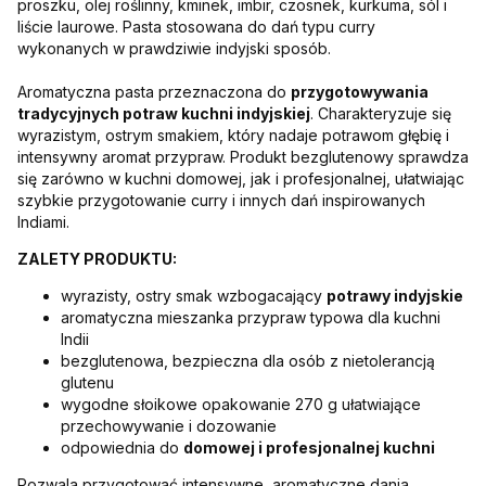
proszku, olej roślinny, kminek, imbir, czosnek, kurkuma, sól i
liście laurowe. Pasta stosowana do dań typu curry
wykonanych w prawdziwie indyjski sposób.
Aromatyczna pasta przeznaczona do
przygotowywania
tradycyjnych potraw kuchni indyjskiej
. Charakteryzuje się
wyrazistym, ostrym smakiem, który nadaje potrawom głębię i
intensywny aromat przypraw. Produkt bezglutenowy sprawdza
się zarówno w kuchni domowej, jak i profesjonalnej, ułatwiając
szybkie przygotowanie curry i innych dań inspirowanych
Indiami.
ZALETY PRODUKTU:
wyrazisty, ostry smak wzbogacający
potrawy indyjskie
aromatyczna mieszanka przypraw typowa dla kuchni
Indii
bezglutenowa, bezpieczna dla osób z nietolerancją
glutenu
wygodne słoikowe opakowanie 270 g ułatwiające
przechowywanie i dozowanie
odpowiednia do
domowej i profesjonalnej kuchni
Pozwala przygotować intensywne, aromatyczne dania