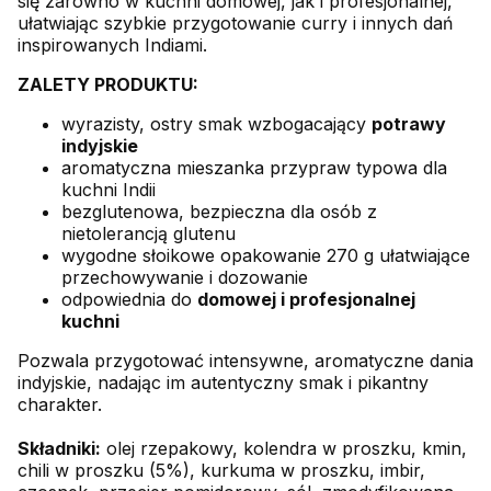
się zarówno w kuchni domowej, jak i profesjonalnej,
ułatwiając szybkie przygotowanie curry i innych dań
inspirowanych Indiami.
ZALETY PRODUKTU:
wyrazisty, ostry smak wzbogacający
potrawy
indyjskie
aromatyczna mieszanka przypraw typowa dla
kuchni Indii
bezglutenowa, bezpieczna dla osób z
nietolerancją glutenu
wygodne słoikowe opakowanie 270 g ułatwiające
przechowywanie i dozowanie
odpowiednia do
domowej i profesjonalnej
kuchni
Pozwala przygotować intensywne, aromatyczne dania
indyjskie, nadając im autentyczny smak i pikantny
charakter.
Składniki:
olej rzepakowy, kolendra w proszku, kmin,
chili w proszku (5%), kurkuma w proszku, imbir,