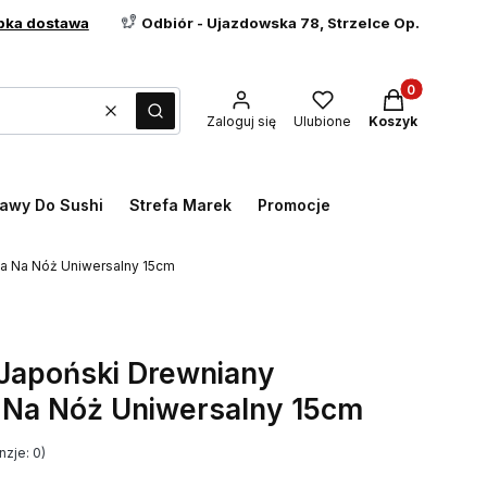
bka dostawa
Odbiór - Ujazdowska 78, Strzelce Op.
Produkty w ko
Wyczyść
Szukaj
Zaloguj się
Ulubione
Koszyk
awy Do Sushi
Strefa Marek
Promocje
a Na Nóż Uniwersalny 15cm
Japoński Drewniany
 Na Nóż Uniwersalny 15cm
zje: 0)