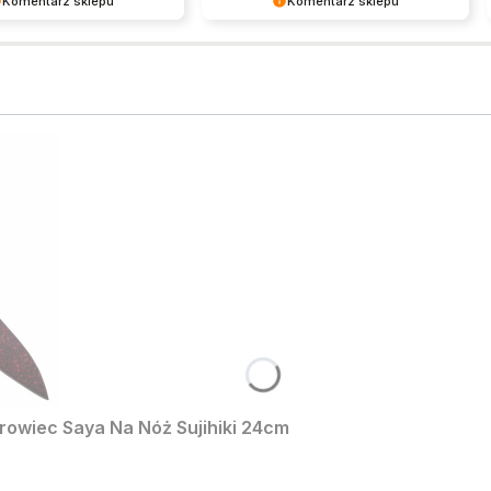
Komentarz sklepu
Komentarz sklepu
a karmią nas lepiej niż
Fantastycznie słyszeć, że nasze
odukty 😂.
produkty przypadły Ci do gustu! 😍
owiec Saya Na Nóż Sujihiki 24cm