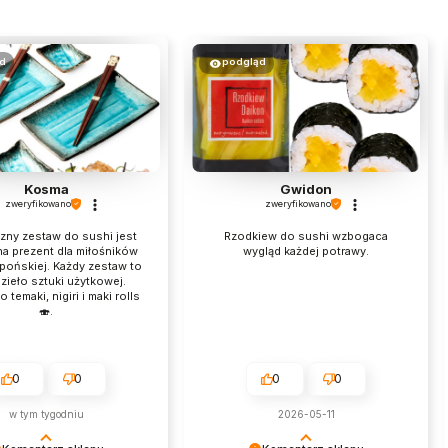
d
podgląd
Kosma
Gwidon
zweryfikowano
zweryfikowano
zny zestaw do sushi jest
Rzodkiew do sushi wzbogaca
na prezent dla miłośników
wygląd każdej potrawy.
apońskiej. Każdy zestaw to
zieło sztuki użytkowej.
 temaki, nigiri i maki rolls
🍣.
0
0
0
0
w tym tygodniu
2026-05-11