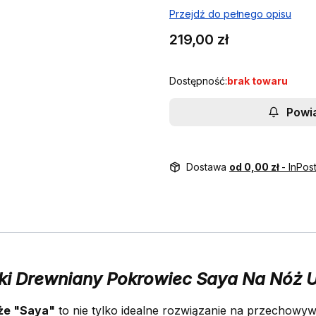
Przejdź do pełnego opisu
Cena
219,00 zł
Dostępność:
brak towaru
Powi
Dostawa
od 0,00 zł
- InPo
i Drewniany Pokrowiec Saya Na Nóż 
że "Saya"
to nie tylko idealne rozwiązanie na przechow