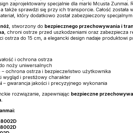
sign zaprojektowany specjalnie dla marki Mcusta Zunmai. 
a także sprawdzi się przy ich transporcie. Całość został
materiał, który dodatkowo został zabezpieczony specjalnym
 nóż
, stworzony do
bezpiecznego przechowywania i tra
na
, chroni ostrze przed uszkodzeniami oraz zabezpiecza 
i ostrza do 15 cm, a elegancki design nadaje produktowi p
wałość i ochrona ostrza
o noży uniwersalnych
e
– ochrona ostrza i bezpieczeństwo użytkownika
i wygląd i prestiżowy charakter
i
– gwarancja jakości i precyzyjnego wykonania
nckie rozwiązanie, zapewniając
bezpieczne przechowywa
a
.
anmai:
Z-8002D
R-8002D