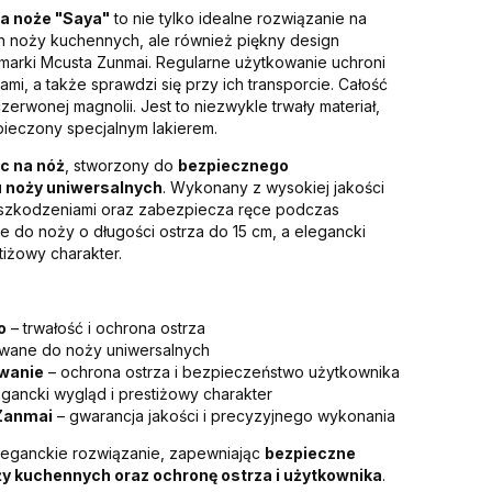
a noże "Saya"
to nie tylko idealne rozwiązanie na
noży kuchennych, ale również piękny design
 marki Mcusta Zunmai. Regularne użytkowanie uchroni
mi, a także sprawdzi się przy ich transporcie. Całość
erwonej magnolii. Jest to niezwykle trwały materiał,
ieczony specjalnym lakierem.
c na nóż
, stworzony do
bezpiecznego
u noży uniwersalnych
. Wykonany z wysokiej jakości
 uszkodzeniami oraz zabezpiecza ręce podczas
e do noży o długości ostrza do 15 cm, a elegancki
tiżowy charakter.
o
– trwałość i ochrona ostrza
wane do noży uniwersalnych
wanie
– ochrona ostrza i bezpieczeństwo użytkownika
gancki wygląd i prestiżowy charakter
Zanmai
– gwarancja jakości i precyzyjnego wykonania
eleganckie rozwiązanie, zapewniając
bezpieczne
y kuchennych oraz ochronę ostrza i użytkownika
.