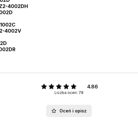
002D
TZ2-4002DH
3002D
-1002C
X2-4002V
02D
4002DR
4.86
Liczba ocen: 78
Oceń i opisz