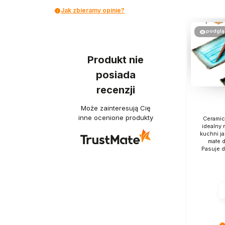
Jak zbieramy opinie?
podglą
Produkt nie
posiada
recenzji
Może zainteresują Cię
inne ocenione produkty
Ceramic
idealny 
kuchni j
małe d
Pasuje do