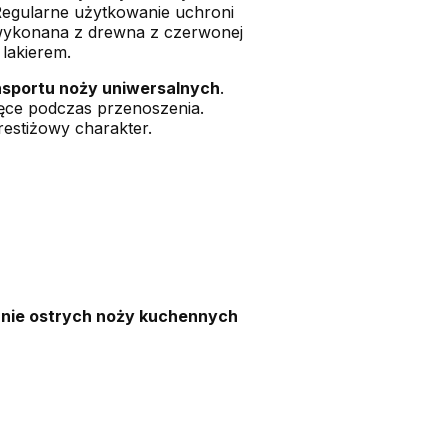
Regularne użytkowanie uchroni
a wykonana z drewna z czerwonej
 lakierem.
nsportu noży uniwersalnych
.
ręce podczas przenoszenia.
restiżowy charakter.
nie ostrych noży kuchennych