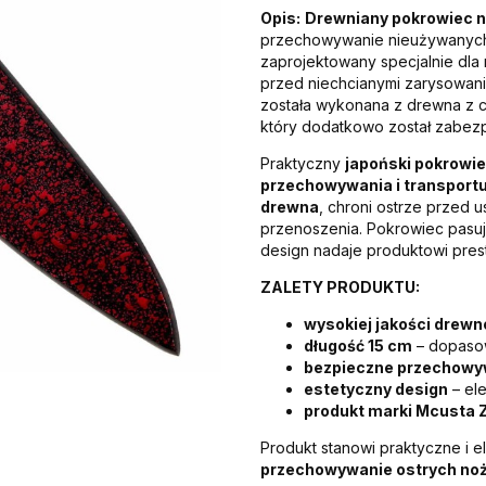
Opis:
Drewniany pokrowiec n
przechowywanie nieużywanych 
zaprojektowany specjalnie dla
przed niechcianymi zarysowania
została wykonana z drewna z cz
który dodatkowo został zabezp
Praktyczny
japoński pokrowie
przechowywania i transport
drewna
, chroni ostrze przed
przenoszenia. Pokrowiec pasuj
design nadaje produktowi pres
ZALETY PRODUKTU:
wysokiej jakości drewn
długość 15 cm
– dopaso
bezpieczne przechowy
estetyczny design
– ele
produkt marki Mcusta 
Produkt stanowi praktyczne i 
przechowywanie ostrych noż