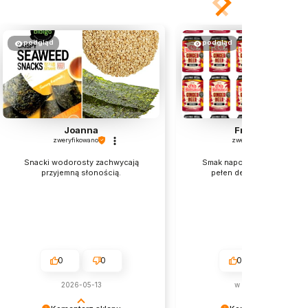
podgląd
podgląd
Joanna
Franciszek
zweryfikowano
zweryfikowano
Snacki wodorosty zachwycają
Smak napoju orientalnego j
przyjemną słonością.
pełen delikatnej słodyczy
0
0
0
0
2026-05-13
w tym miesiącu