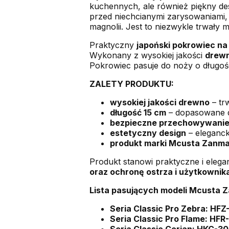
kuchennych, ale również piękny de
przed niechcianymi zarysowaniami, 
magnolii. Jest to niezwykle trwały 
Praktyczny
japoński pokrowiec na
Wykonany z wysokiej jakości
drew
Pokrowiec pasuje do noży o długośc
ZALETY PRODUKTU:
wysokiej jakości drewno
– tr
długość 15 cm
– dopasowane d
bezpieczne przechowywani
estetyczny design
– eleganck
produkt marki Mcusta Zanma
Produkt stanowi praktyczne i elega
oraz ochronę ostrza i użytkownik
Lista pasujących modeli Mcusta Z
Seria Classic Pro Zebra: HF
Seria Classic Pro Flame: HF