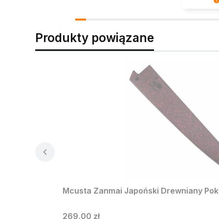
Twoje słow
własne pr
Produkty powiązane
Mcusta Zanmai Japoński Drewniany Pokr
Cena
269,00 zł