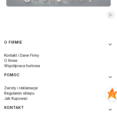
Naciśnij Enter lub spację, aby otworzyć stronę.
Naciśnij Enter lub spację, aby otworzyć stronę.
Naciśnij Enter lub spację, aby otworzyć stronę.
Naciśnij Enter lub spację, aby otworzyć stronę.
Naciśnij Enter lub spację, aby otworzyć stronę.
Włą
Linki w stopce
O FIRMIE
Kontakt i Dane Firmy
O firmie
Współpraca hurtowa
POMOC
Zwroty i reklamacje
Regulamin sklepu
Jak Kupować
KONTAKT