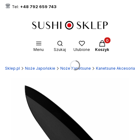
Tel:
+48 792 659 743
Produkty w koszyk
Otwórz wyszukiwarkę
Menu
Szukaj
Ulubione
Koszyk
hi-Sklep.pl
Noże Japońskie
Noże Kanetsune
Kanetsune Akcesoria