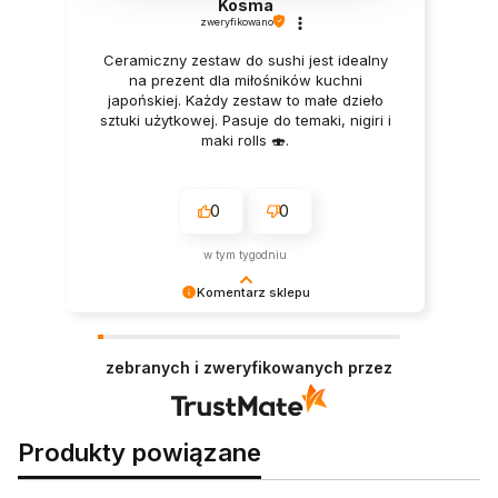
Kosma
zweryfikowano
Ceramiczny zestaw do sushi jest idealny
na prezent dla miłośników kuchni
japońskiej. Każdy zestaw to małe dzieło
sztuki użytkowej. Pasuje do temaki, nigiri i
maki rolls 🍣.
0
0
w tym tygodniu
Komentarz sklepu
Twoje słowa karmią nas lepiej niż własne
produkty 😂.
zebranych i zweryfikowanych przez
Produkty powiązane