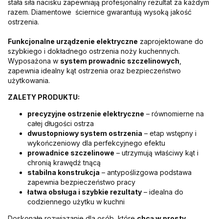
stała siła nacisku zapewniają profesjonalny rezultat za każdym
razem. Diamentowe ściernice gwarantują wysoką jakość
ostrzenia.
Funkcjonalne urządzenie elektryczne
zaprojektowane do
szybkiego i dokładnego ostrzenia noży kuchennych.
Wyposażona w
system prowadnic szczelinowych
,
zapewnia idealny kąt ostrzenia oraz bezpieczeństwo
użytkowania.
ZALETY PRODUKTU:
precyzyjne ostrzenie elektryczne
– równomierne na
całej długości ostrza
dwustopniowy system ostrzenia
– etap wstępny i
wykończeniowy dla perfekcyjnego efektu
prowadnice szczelinowe
– utrzymują właściwy kąt i
chronią krawędź tnącą
stabilna konstrukcja
– antypoślizgowa podstawa
zapewnia bezpieczeństwo pracy
łatwa obsługa i szybkie rezultaty
– idealna do
codziennego użytku w kuchni
Doskonałe rozwiązanie dla osób, które
chcą w prosty