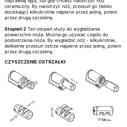
naprawdę tępy, lub gdy chcesz naostrzyć nóż
ceramiczny. By naostrzyć nóż, przesuń go (lekko
dociskając) kilkukrotnie najpierw przez jedną, potem
przez drugą szczelinę.
Stopień 2
Ten stopień służy do wygładzania
powierzchni noża. Można go używać często do
podostrzenia noża. By wygładzić nóż - kilkukrotnie,
delikatnie przesuń ostrze najpierw przez jedną, potem
przez drugą szczelinę.
CZYSZCZENIE OSTRZAŁKI: