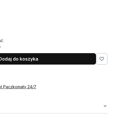
ć:
ć
Dodaj do koszyka
st Paczkomaty 24/7