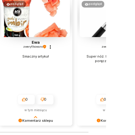
podgląd
podgląd
Ewa
monika
zweryfikowano
zweryfikowano
Smaczny artykuł
Super nóż. Rozmiar idealny. L
poręczny i mega ostry!!
0
0
0
0
w tym miesiącu
w tym miesiącu
Komentarz sklepu
Komentarz sklepu
Dziękujemy za miłe słowa! 😊
Ogromne dzięki za pozytywn