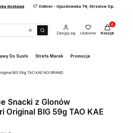
bka dostawa
Odbiór - Ujazdowska 78, Strzelce Op.
Produkty w ko
Wyczyść
Szukaj
Zaloguj się
Ulubione
Koszyk
awy Do Sushi
Strefa Marek
Promocje
Original BIG 59g TAO KAE NOI BRAND
ce Snacki z Glonów
i Original BIG 59g TAO KAE