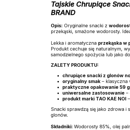
Tajskie Chrupiące Snac
BRAND
Opis:
Oryginalne snacki z
wodoros
przekąski, smażone wodorosty. Ide
Lekka i aromatyczna
przekąska w 
Produkt cechuje się naturalnym, wyr
samodzielnego spożycia lub jako doda
ZALETY PRODUKTU:
chrupiące snacki z glonów no
oryginalny smak
– klasyczna 
praktyczne opakowanie 59 g
uniwersalne zastosowanie
– 
produkt marki TAO KAE NOI
–
Snacki sprawdzą się jako zdrowa i 
glonów.
Składniki:
Wodorosty 85%, olej palm