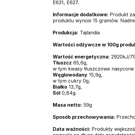
E631, E627.
Informacje dodatkowe:
Produkt za
produktu wynosi 15 gramów. Nadmi
Produkcja:
Tajlandia
Wartości odżywcze w 100g produ
Wartość energetyczna
: 2920kJ/7
Tłuszcz
65,6g,
w tym kwasy tłuszczowe nasycone 
Węglowodany
15,9g,
w tym cukry 0g,
Białko
13,7g,
Sól
0,84g.
Masa netto:
59g
Sposób przechowywania:
Przecho
Data ważności:
Produkty większośc