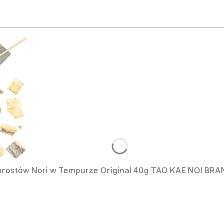
amy nadzieję, że wkrótce
najważniejsze – cieszymy się, że
z także innych naszych
wszystko było na plus!
. 😉
orostów Nori w Tempurze Original 40g TAO KAE NOI BR