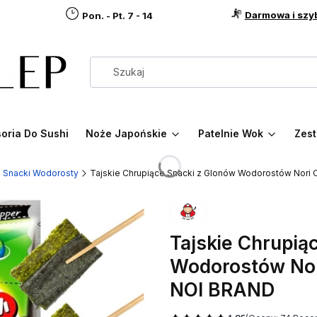
Darmowa i szy
Pon. - Pt. 7 - 14
oria Do Sushi
Noże Japońskie
Patelnie Wok
Zest
Snacki Wodorosty
Tajskie Chrupiące Snacki z Glonów Wodorostów Nori 
Tajskie Chrupią
Wodorostów Nor
NOI BRAND