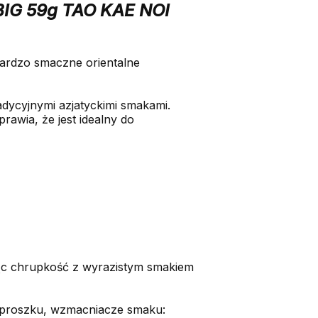
 BIG 59g TAO KAE NOI
ardzo smaczne orientalne
adycyjnymi azjatyckimi smakami.
rawia, że jest idealny do
cząc chrupkość z wyrazistym smakiem
 w proszku, wzmacniacze smaku: