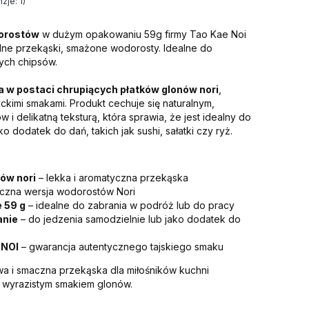
zje: 1)
orostów
w dużym opakowaniu 59g firmy Tao Kae Noi
lne przekąski, smażone wodorosty. Idealne do
ych chipsów.
 w postaci chrupiących płatków glonów nori
,
yckimi smakami. Produkt cechuje się naturalnym,
i delikatną teksturą, która sprawia, że jest idealny do
 dodatek do dań, takich jak sushi, sałatki czy ryż.
nów nori
– lekka i aromatyczna przekąska
yczna wersja wodorostów Nori
 59 g
– idealne do zabrania w podróż lub do pracy
anie
– do jedzenia samodzielnie lub jako dodatek do
 NOI
– gwarancja autentycznego tajskiego smaku
wa i smaczna przekąska dla miłośników kuchni
z wyrazistym smakiem glonów.