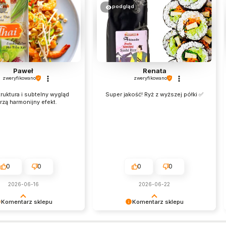
d
podgląd
Paweł
Renata
zweryfikowano
zweryfikowano
ruktura i subtelny wygląd
Super jakość! Ryż z wyższej półki ✅
rzą harmonijny efekt.
0
0
0
0
2026-06-16
2026-06-22
Komentarz sklepu
Komentarz sklepu
zięki za pozytywną
Twoje zadowolenie jest dla nas