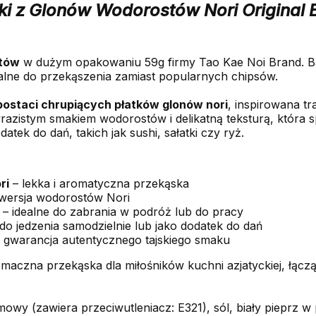
ki z Glonów Wodorostów Nori Original
tów
w dużym opakowaniu 59g firmy Tao Kae Noi Brand. B
alne do przekąszenia zamiast popularnych chipsów.
postaci chrupiących płatków glonów nori
, inspirowana tr
azistym smakiem wodorostów i delikatną teksturą, która sp
tek do dań, takich jak sushi, sałatki czy ryż.
ri
– lekka i aromatyczna przekąska
wersja wodorostów Nori
– idealne do zabrania w podróż lub do pracy
do jedzenia samodzielnie lub jako dodatek do dań
 gwarancja autentycznego tajskiego smaku
smaczna przekąska dla miłośników kuchni azjatyckiej, łą
owy (zawiera przeciwutleniacz: E321), sól, biały pieprz