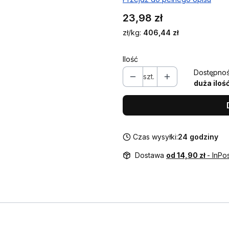
Cena
23,98 zł
zł/kg:
406,44 zł
Ilość
Dostępnoś
szt.
duża iloś
Czas wysyłki:
24 godziny
Dostawa
od 14,90 zł
- InPo