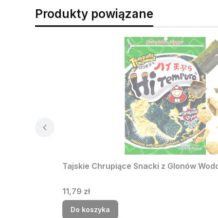
opinię – m
spróbujes
Produkty powiązane
propozycji
Tajskie Chrupiące Snacki z Glonów Wod
Cena
11,79 zł
Do koszyka