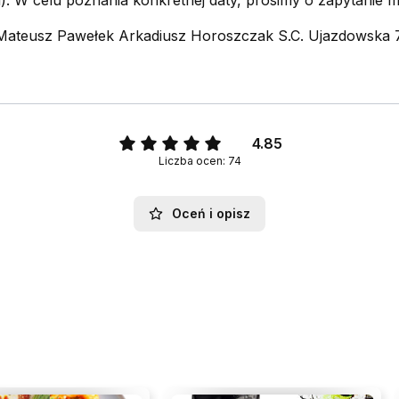
). W celu poznania konkretnej daty, prosimy o zapytanie m
Mateusz Pawełek Arkadiusz Horoszczak S.C. Ujazdowska 78
4.85
Liczba ocen: 74
Oceń i opisz