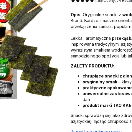
4.85
(Oceny: 74 Recen
Opis:
Oryginalne snacki z
wod
Brand. Bardzo smaczne orienta
przekąszenia zamiast popularn
Lekka i aromatyczna
przekąska
inspirowana tradycyjnymi azjat
wyrazistym smakiem wodorostów 
samodzielnego spożycia lub jako
ZALETY PRODUKTU:
chrupiące snacki z glo
oryginalny smak
– klas
praktyczne opakowanie
uniwersalne zastosow
dań
produkt marki TAO KAE
Snacki sprawdzą się jako zdro
azjatyckiej, łącząc chrupkość 
Przejdź do pełnego opisu