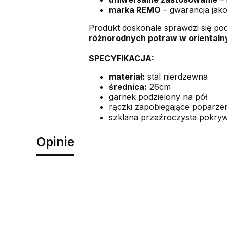
marka REMO
– gwarancja jakoś
Produkt doskonale sprawdzi się pod
różnorodnych potraw w orientaln
SPECYFIKACJA:
materiał:
stal nierdzewna
średnica:
26cm
garnek podzielony na pół
rączki zapobiegające poparze
szklana przeźroczysta pokry
Opinie