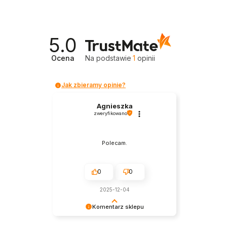
5.0
Ocena
Na podstawie
1
opinii
Jak zbieramy opinie?
Agnieszka
zweryfikowano
Polecam.
0
0
2025-12-04
Komentarz sklepu
Aż nam się zrobiło ostro w