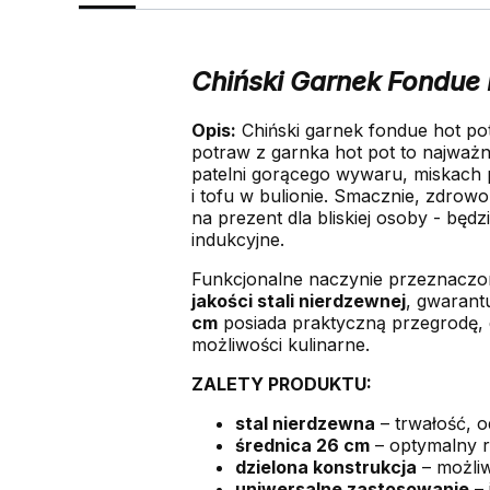
Chiński Garnek Fondue
Opis:
Chiński garnek fondue hot po
potraw z garnka hot pot to najważni
patelni gorącego wywaru, miskach
i tofu w bulionie. Smacznie, zdrow
na prezent dla bliskiej osoby - będ
indukcyjne.
Funkcjonalne naczynie przeznacz
jakości stali nierdzewnej
, gwarant
cm
posiada praktyczną przegrodę, 
możliwości kulinarne.
ZALETY PRODUKTU:
stal nierdzewna
– trwałość, o
średnica 26 cm
– optymalny r
dzielona konstrukcja
– możli
uniwersalne zastosowanie
– 