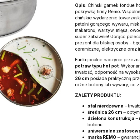
Opis:
Chiński garnek fondue ho
pokrywką firmy Remo. Wspólne 
chińskie wydarzenie towarzyski
patelni gorącego wywaru, misk
makaronu, warzyw, mięsa, owocó
super zabawnie! Gorąco poleca
prezent dla bliskiej osoby - b
ceramiczne, elektryczne oraz i
Funkcjonalne naczynie przez
potraw typu hot pot
. Wykona
trwałość, odporność na wysoką
26 cm
posiada praktyczną prz
różne buliony lub wywary, co z
ZALETY PRODUKTU:
stal nierdzewna
– trwał
średnica 26 cm
– optyma
dzielona konstrukcja
– 
bulionu
uniwersalne zastosow
marka REMO
– gwarancja