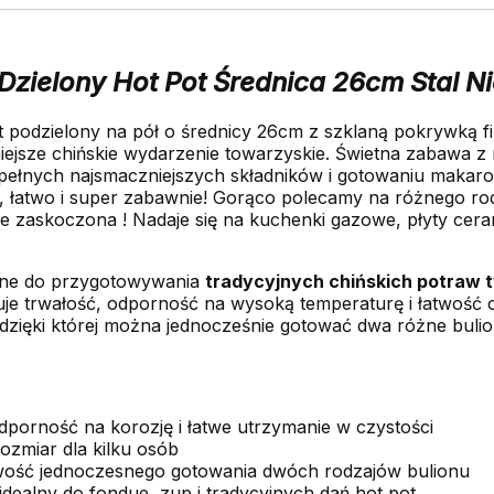
 Dzielony Hot Pot Średnica 26cm Stal
t podzielony na pół o średnicy 26cm z szklaną pokrywką
ejsze chińskie wydarzenie towarzyskie. Świetna zabawa z ro
 pełnych najsmaczniejszych składników i gotowaniu maka
o, łatwo i super zabawnie! Gorąco polecamy na różnego rod
zie zaskoczona ! Nadaje się na kuchenki gazowe, płyty cer
one do przygotowywania
tradycyjnych chińskich potraw t
uje trwałość, odporność na wysoką temperaturę i łatwość 
dzięki której można jednocześnie gotować dwa różne buli
dporność na korozję i łatwe utrzymanie w czystości
ozmiar dla kilku osób
wość jednoczesnego gotowania dwóch rodzajów bulionu
idealny do fondue, zup i tradycyjnych dań hot pot