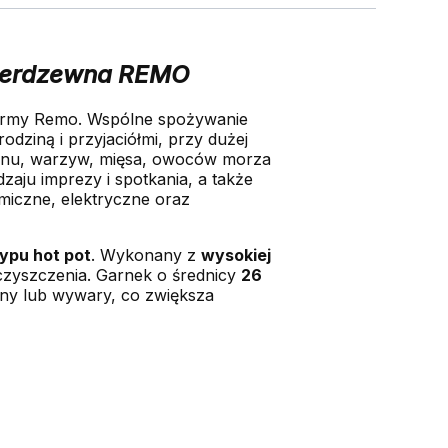
 Nierdzewna REMO
 firmy Remo. Wspólne spożywanie
dziną i przyjaciółmi, przy dużej
ronu, warzyw, mięsa, owoców morza
zaju imprezy i spotkania, a także
amiczne, elektryczne oraz
ypu hot pot
. Wykonany z
wysokiej
czyszczenia. Garnek o średnicy
26
ony lub wywary, co zwiększa