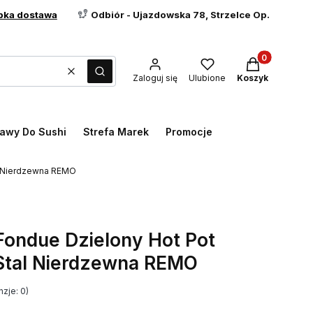
bka dostawa
Odbiór - Ujazdowska 78, Strzelce Op.
Produkty w ko
Wyczyść
Szukaj
Zaloguj się
Ulubione
Koszyk
awy Do Sushi
Strefa Marek
Promocje
al Nierdzewna REMO
Fondue Dzielony Hot Pot
Stal Nierdzewna REMO
zje: 0)