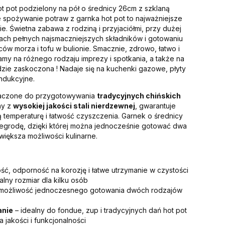
t pot podzielony na pół o średnicy 26cm z szklaną
spożywanie potraw z garnka hot pot to najważniejsze
e. Świetna zabawa z rodziną i przyjaciółmi, przy dużej
ach pełnych najsmaczniejszych składników i gotowaniu
w morza i tofu w bulionie. Smacznie, zdrowo, łatwo i
my na różnego rodzaju imprezy i spotkania, a także na
ędzie zaskoczona ! Nadaje się na kuchenki gazowe, płyty
ndukcyjne.
naczone do przygotowywania
tradycyjnych chińskich
ny z
wysokiej jakości stali nierdzewnej
, gwarantuje
 temperaturę i łatwość czyszczenia. Garnek o średnicy
egrodę, dzięki której można jednocześnie gotować dwa
większa możliwości kulinarne.
ość, odporność na korozję i łatwe utrzymanie w czystości
lny rozmiar dla kilku osób
możliwość jednoczesnego gotowania dwóch rodzajów
anie
– idealny do fondue, zup i tradycyjnych dań hot pot
 jakości i funkcjonalności