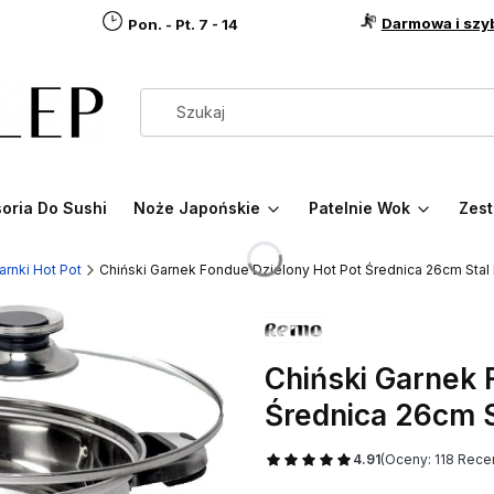
Darmowa i szy
Pon. - Pt. 7 - 14
oria Do Sushi
Noże Japońskie
Patelnie Wok
Zest
arnki Hot Pot
Chiński Garnek Fondue Dzielony Hot Pot Średnica 26cm St
Chiński Garnek 
Średnica 26cm 
4.91
(Oceny: 118 Recen