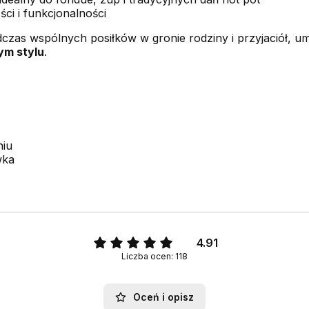
ci i funkcjonalności
czas wspólnych posiłków w gronie rodziny i przyjaciół, u
ym stylu
.
niu
wka
4.91
Liczba ocen: 118
Oceń i opisz