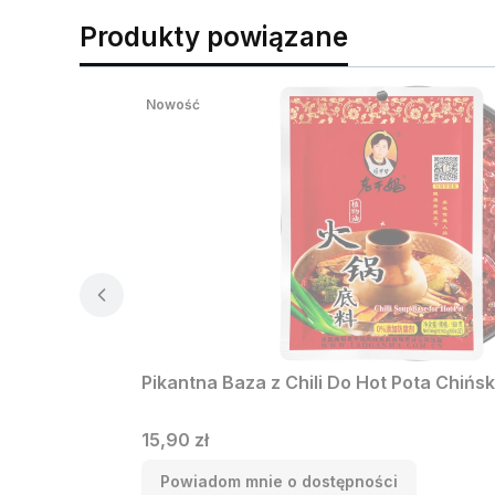
serduszku… jak w ramenie 🌶️❤️.
Produkty powiązane
Nowość
Pikantna Baza z Chili Do Hot Pota Chiń
Cena
15,90 zł
Powiadom mnie o dostępności