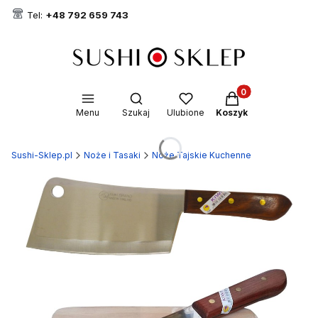
Tel:
+48 792 659 743
Produkty w koszyk
Otwórz wyszukiwarkę
Menu
Szukaj
Ulubione
Koszyk
Sushi-Sklep.pl
Noże i Tasaki
Noże Tajskie Kuchenne