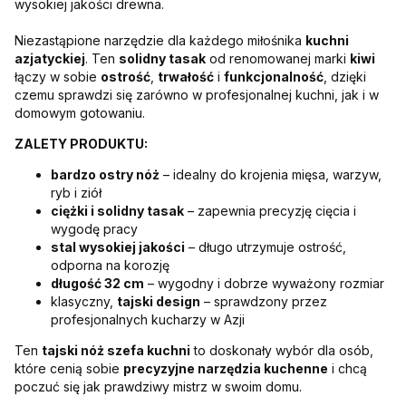
wysokiej jakości drewna.
Niezastąpione narzędzie dla każdego miłośnika
kuchni
azjatyckiej
. Ten
solidny tasak
od renomowanej marki
kiwi
łączy w sobie
ostrość
,
trwałość
i
funkcjonalność
, dzięki
czemu sprawdzi się zarówno w profesjonalnej kuchni, jak i w
domowym gotowaniu.
ZALETY PRODUKTU:
bardzo ostry nóż
– idealny do krojenia mięsa, warzyw,
ryb i ziół
ciężki i solidny tasak
– zapewnia precyzję cięcia i
wygodę pracy
stal wysokiej jakości
– długo utrzymuje ostrość,
odporna na korozję
długość 32 cm
– wygodny i dobrze wyważony rozmiar
klasyczny,
tajski design
– sprawdzony przez
profesjonalnych kucharzy w Azji
Ten
tajski nóż szefa kuchni
to doskonały wybór dla osób,
które cenią sobie
precyzyjne narzędzia kuchenne
i chcą
poczuć się jak prawdziwy mistrz w swoim domu.