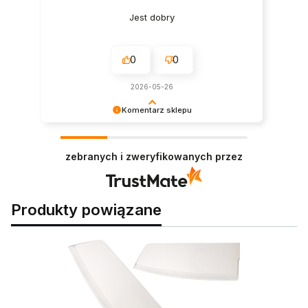
Jest dobry
0
0
2026-05-26
Komentarz sklepu
Twoja recenzja trafiła do naszego TOP 10 –
razem z ramenem oczywiście! 🍜⭐
zebranych i zweryfikowanych przez
Produkty powiązane