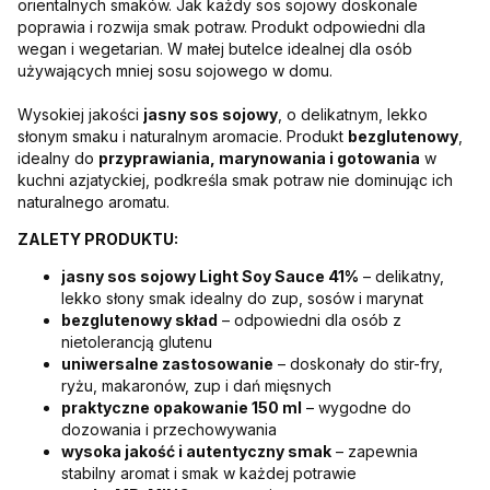
orientalnych smaków. Jak każdy sos sojowy doskonale
poprawia i rozwija smak potraw. Produkt odpowiedni dla
wegan i wegetarian. W małej butelce idealnej dla osób
używających mniej sosu sojowego w domu.
Wysokiej jakości
jasny sos sojowy
, o delikatnym, lekko
słonym smaku i naturalnym aromacie. Produkt
bezglutenowy
,
idealny do
przyprawiania, marynowania i gotowania
w
kuchni azjatyckiej, podkreśla smak potraw nie dominując ich
naturalnego aromatu.
ZALETY PRODUKTU:
jasny sos sojowy Light Soy Sauce 41%
– delikatny,
lekko słony smak idealny do zup, sosów i marynat
bezglutenowy skład
– odpowiedni dla osób z
nietolerancją glutenu
uniwersalne zastosowanie
– doskonały do stir-fry,
ryżu, makaronów, zup i dań mięsnych
praktyczne opakowanie 150 ml
– wygodne do
dozowania i przechowywania
wysoka jakość i autentyczny smak
– zapewnia
stabilny aromat i smak w każdej potrawie