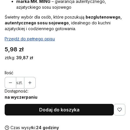
marka MR. MING
– gwarancja autentycznego,
azjatyckiego sosu sojowego
Świetny wybór dla osób, które poszukują
bezglutenowego,
autentycznego sosu sojowego
, idealnego do kuchni
azjatyckiej i codziennego gotowania.
Przejdź do pełnego opisu
Cena
5,98 zł
zł/kg:
39,87 zł
Ilość
szt.
Dostępność:
na wyczerpaniu
Dodaj do koszyka
Czas wysyłki:
24 godziny