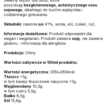
Świetny wybór dla osób, które
poszukują
bezglutenowego, autentycznego sosu
sojowego
, idealnego do kuchni azjatyckiej i
codziennego gotowania.
Składniki:
nasiona
soi
41%, woda, sól, cukier, ryż.
Informacje dodatkowe:
Produkt odpowiedni dla
wegan i wegetarian. Produkt zawiera
soję
, nie zawiera
glutenu - informacja dla alergików.
Produkcja:
Chiny
Wartości odżywcze w 100ml produktu:
Wartość energetyczna
: 335kJ/80kcal
Tłuszcz
<1g,
w tym kwasy tłuszczowe nasycone <1g,
Węglowodany
10,3g,
w tym cukry 5,5g,
Białko
8,5g,
Sól
15,8g
.