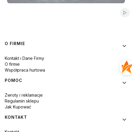
Naciśnij Enter lub spację, aby otworzyć stronę.
Naciśnij Enter lub spację, aby otworzyć stronę.
Naciśnij Enter lub spację, aby otworzyć stronę.
Naciśnij Enter lub spację, aby otworzyć stronę.
Naciśnij Enter lub spację, aby otworzyć stronę.
Włą
Linki w stopce
O FIRMIE
Kontakt i Dane Firmy
O firmie
Współpraca hurtowa
POMOC
Zwroty i reklamacje
Regulamin sklepu
Jak Kupować
KONTAKT
Kontakt