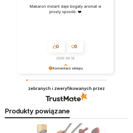
Makaron instant daje bogaty aromat w
prosty sposób. ❤️
0
0
2026-06-16
Komentarz sklepu
Ogromne dzięki za pozytywną opinię – mamy
nadzieję, że wkrótce spróbujesz także innych
zebranych i zweryfikowanych przez
naszych propozycji. 😉
Produkty powiązane