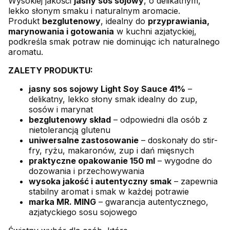
Wysokiej jakości
jasny sos sojowy
, o delikatnym,
lekko słonym smaku i naturalnym aromacie.
Produkt
bezglutenowy
, idealny do
przyprawiania,
marynowania i gotowania
w kuchni azjatyckiej,
podkreśla smak potraw nie dominując ich naturalnego
aromatu.
ZALETY PRODUKTU:
jasny sos sojowy Light Soy Sauce 41%
–
delikatny, lekko słony smak idealny do zup,
sosów i marynat
bezglutenowy skład
– odpowiedni dla osób z
nietolerancją glutenu
uniwersalne zastosowanie
– doskonały do stir-
fry, ryżu, makaronów, zup i dań mięsnych
praktyczne opakowanie 150 ml
– wygodne do
dozowania i przechowywania
wysoka jakość i autentyczny smak
– zapewnia
stabilny aromat i smak w każdej potrawie
marka MR. MING
– gwarancja autentycznego,
azjatyckiego sosu sojowego