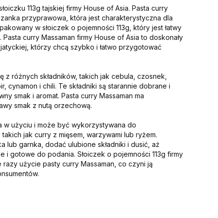
oiczku 113g tajskiej firmy House of Asia. Pasta curry
anka przyprawowa, która jest charakterystyczna dla
st pakowany w słoiczek o pojemności 113g, który jest łatwy
 Pasta curry Massaman firmy House of Asia to doskonały
jatyckiej, którzy chcą szybko i łatwo przygotować
ę z różnych składników, takich jak cebula, czosnek,
, cynamon i chili. Te składniki są starannie dobrane i
wny smak i aromat. Pasta curry Massaman ma
kawy smak z nutą orzechową.
wa w użyciu i może być wykorzystywana do
takich jak curry z mięsem, warzywami lub ryżem.
lub garnka, dodać ulubione składniki i dusić, aż
ie i gotowe do podania. Słoiczek o pojemności 113g firmy
 razy użycie pasty curry Massaman, co czyni ją
onsumentów.