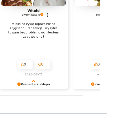
Witold
Iwona
zweryfikowano
zweryfikowano
Miska na żywo lepsza niż na
Super!
zdjęciach. Transakcja i wysyłka
towaru bezproblemowo. Jestem
zadowolony !
0
0
0
0
2026-06-12
w tym tygodniu
Komentarz sklepu
Komentarz sklepu
To nie my – to magia Azji ukryta w
Dziękujemy za miłe słowa! 😊
paczuszce 🧧😉.
Bardzo się cieszymy, że prod
spełnił oczekiwania.