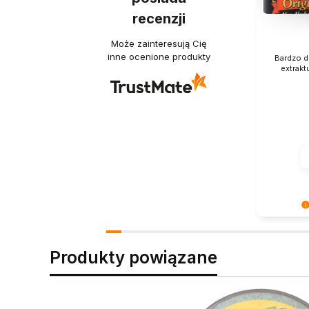
recenzji
Może zainteresują Cię
inne ocenione produkty
Bardzo d
extrakt
Super, że
Zapraszam
pyszności
Produkty powiązane