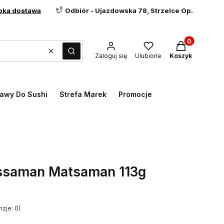
bka dostawa
Odbiór - Ujazdowska 78, Strzelce Op.
Produkty w ko
Wyczyść
Szukaj
Zaloguj się
Ulubione
Koszyk
awy Do Sushi
Strefa Marek
Promocje
ssaman Matsaman 113g
zje: 0)