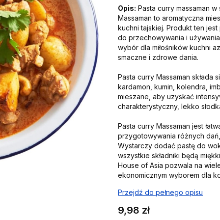
Opis:
Pasta curry massaman w sł
Massaman to aromatyczna miesz
kuchni tajskiej. Produkt ten je
do przechowywania i używania.
wybór dla miłośników kuchni az
smaczne i zdrowe dania.
Pasta curry Massaman składa si
kardamon, kumin, kolendra, imbir
mieszane, aby uzyskać intensy
charakterystyczny, lekko słod
Pasta curry Massaman jest łat
przygotowywania różnych dań, 
Wystarczy dodać pastę do woka 
wszystkie składniki będą miękk
House of Asia pozwala na wiele
ekonomicznym wyborem dla k
Przejdź do pełnego opisu
Cena
9,98 zł