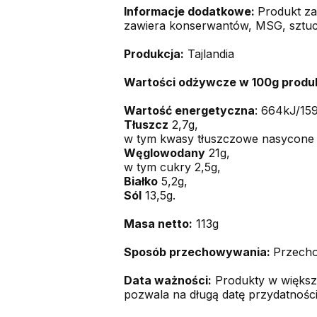
Informacje dodatkowe:
P
rodukt za
zawiera konserwantów, MSG, sztu
Produkcja:
Tajlandia
Wartości odżywcze w 100g produ
Wartość energetyczna
: 664kJ/159
Tłuszcz
2,7g,
w tym kwasy tłuszczowe nasycone 
Węglowodany
21g,
w tym cukry 2,5g,
Białko
5,2g,
Sól
13,5g.
Masa netto:
113g
Sposób przechowywania:
Przecho
Data ważności:
Produkty w większo
pozwala na długą datę przydatności