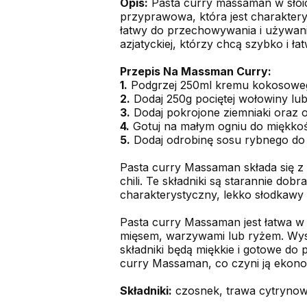
Opis:
Pasta curry massaman w słoic
przyprawowa, która jest charakterys
łatwy do przechowywania i używani
azjatyckiej, którzy chcą szybko i 
Przepis Na Massman Curry:
1.
Podgrzej 250ml kremu kokosowego
2.
Dodaj 250g pociętej wołowiny lu
3.
Dodaj pokrojone ziemniaki oraz 
4.
Gotuj na małym ogniu do miękkoś
5.
Dodaj odrobinę sosu rybnego do
Pasta curry Massaman składa się z 
chili. Te składniki są starannie d
charakterystyczny, lekko słodkawy
Pasta curry Massaman jest łatwa w
mięsem, warzywami lub ryżem. Wysta
składniki będą miękkie i gotowe do 
curry Massaman, co czyni ją eko
Składniki:
czosnek, trawa cytrynowa