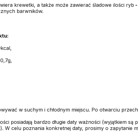
wiera krewetki, a także może zawierać śladowe ilości ryb
cznych barwników.
ktu:
kcal,
0,7g,
wywać w suchym i chłodnym miejscu. Po otwarciu przec
ści posiadają bardzo długie daty ważności (wyjątkiem są p
). W celu poznania konkretnej daty, prosimy o zapytanie m