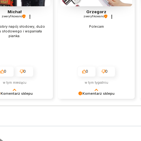
Michał
Grzegorz
zweryfikowano
zweryfikowano
obry napój słodowy, dużo
Polecam
u słodowego i wspaniała
pianka.
0
0
0
0
w tym miesiącu
w tym tygodniu
Komentarz sklepu
Komentarz sklepu
 smakowało! 🥢
Twoja recenzja trafiła do naszego
y ponownie po więcej
TOP 10 – razem z ramenem
.
oczywiście! 🍜⭐