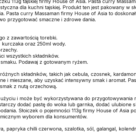
zku 113g tajskiej firmy House of Asia. Pasta curry Mass
tyczna dla kuchni tajskiej. Produkt ten jest pakowany w sł
a. Pasta curry Massaman firmy House of Asia to doskonał
łatwo przygotować smaczne i zdrowe dania.
 z zawartością torebki.
b kurczaka oraz 250ml wody.
orzechy.
ci wszystkich składników.
 smaku. Podawaj z gotowanym ryżem.
różnych składników, takich jak cebula, czosnek, kardamon
obrane i mieszane, aby uzyskać intensywny smak i aromat. 
 smak z nutą orzechową.
 użyciu i może być wykorzystywana do przygotowywania ró
rczy dodać pastę do woka lub garnka, dodać ulubione skła
podania. Słoiczek o pojemności 113g firmy House of Asia p
nomicznym wyborem dla konsumentów.
, papryka chilli czerwona, szalotka, sól, galangal, kolend