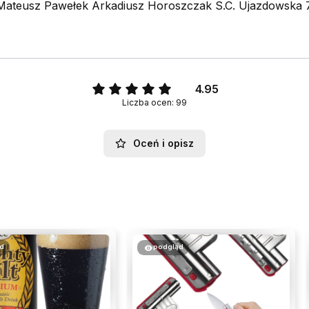
Mateusz Pawełek Arkadiusz Horoszczak S.C. Ujazdowska 78
4.95
Liczba ocen: 99
Oceń i opisz
d
podgląd